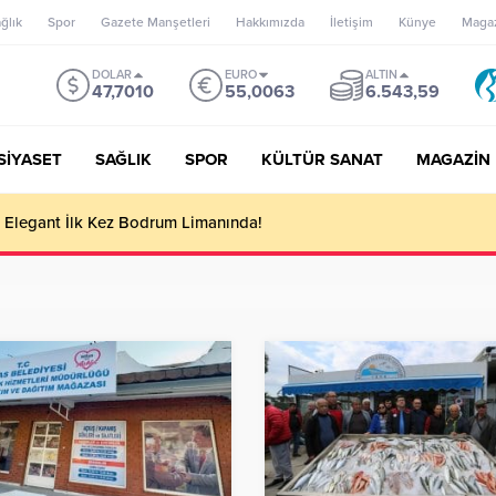
ğlık
Spor
Gazete Manşetleri
Hakkımızda
İletişim
Künye
Maga
DOLAR
EURO
ALTIN
47,7010
55,0063
6.543,59
SİYASET
SAĞLIK
SPOR
KÜLTÜR SANAT
MAGAZİN
hlı Saldırıya İlişkin 7 Şüpheli Yakalandı: 3 Tutuklama