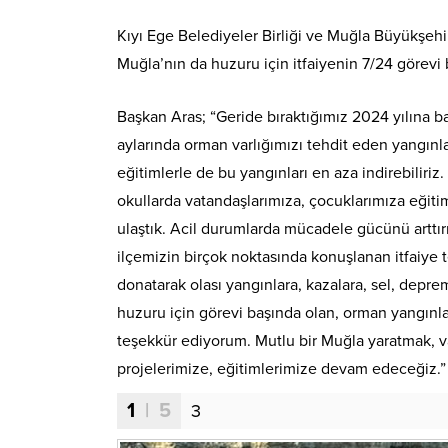
Kıyı Ege Belediyeler Birliği ve Muğla Büyükşeh
Muğla’nın da huzuru için itfaiyenin 7/24 görevi
Başkan Aras; “Geride bıraktığımız 2024 yılına b
aylarında orman varlığımızı tehdit eden yangınl
eğitimlerle de bu yangınları en aza indirebiliri
okullarda vatandaşlarımıza, çocuklarımıza eğitim
ulaştık. Acil durumlarda mücadele gücünü arttır
ilçemizin birçok noktasında konuşlanan itfaiye 
donatarak olası yangınlara, kazalara, sel, depre
huzuru için görevi başında olan, orman yangınla
teşekkür ediyorum. Mutlu bir Muğla yaratmak, va
projelerimize, eğitimlerimize devam edeceğiz.”
1
| 5
3