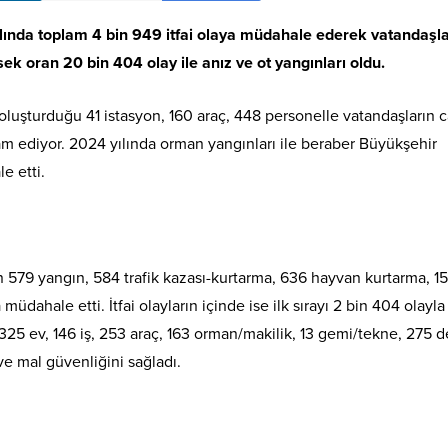
lında toplam 4 bin 949 itfai olaya müdahale ederek vatandaşla
k oran 20 bin 404 olay ile anız ve ot yangınları oldu.
 oluşturduğu 41 istasyon, 160 araç, 448 personelle vatandaşların 
m ediyor. 2024 yılında orman yangınları ile beraber Büyükşehir
e etti.
n 579 yangın, 584 trafik kazası-kurtarma, 636 hayvan kurtarma, 1
üdahale etti. İtfai olayların içinde ise ilk sırayı 2 bin 404 olayla
a 325 ev, 146 iş, 253 araç, 163 orman/makilik, 13 gemi/tekne, 275 d
e mal güvenliğini sağladı.