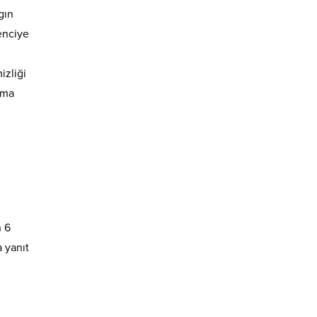
gın
enciye
izliği
rama
n 6
a yanıt