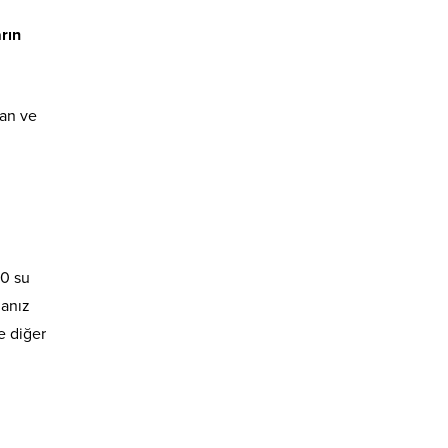
rın
can ve
50 su
 anız
e diğer