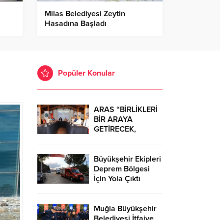
Milas Belediyesi Zeytin
Hasadına Başladı
Popüler Konular
ARAS “BİRLİKLERİ
BİR ARAYA
GETİRECEK,
ÖNEMLİ BİR GÜÇ
SAĞLAYACAĞIZ.”
Büyükşehir Ekipleri
Deprem Bölgesi
İçin Yola Çıktı
Muğla Büyükşehir
Belediyesi İtfaiye