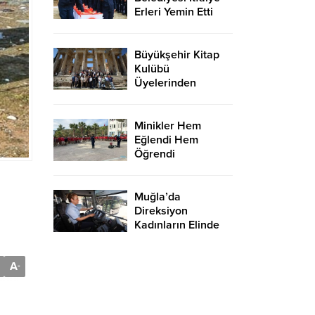
Erleri Yemin Etti
Büyükşehir Kitap
Kulübü
Üyelerinden
Celsus
Kütüphanesi’ne
Ziyaret
Minikler Hem
Eğlendi Hem
Öğrendi
Muğla’da
Direksiyon
Kadınların Elinde
A
-