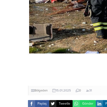
Bölgeden
15.01.2025
0
31
Paylaş
Tweetle
Gönder
P