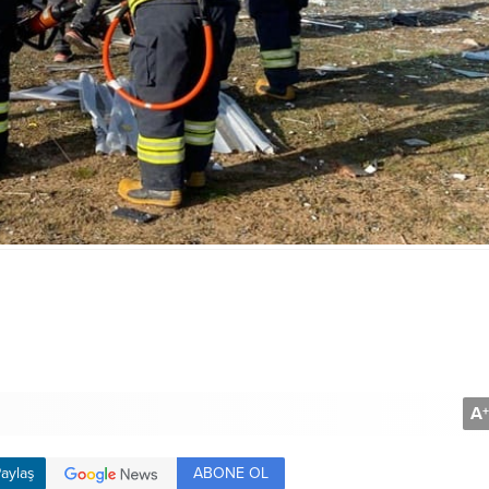
A
+
ABONE OL
aylaş