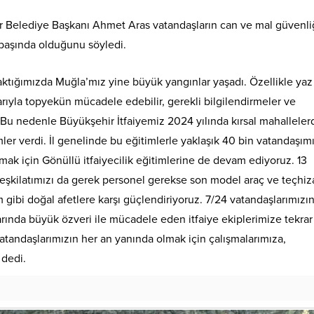
ir Belediye Başkanı Ahmet Aras vatandaşların can ve mal güvenliğ
 başında olduğunu söyledi.
aktığımızda Muğla’mız yine büyük yangınlar yaşadı. Özellikle yaz
arıyla topyekün mücadele edebilir, gerekli bilgilendirmeler ve
z. Bu nedenle Büyükşehir İtfaiyemiz 2024 yılında kırsal mahalleler
ler verdi. İl genelinde bu eğitimlerle yaklaşık 40 bin vatandaşım
mak için Gönüllü itfaiyecilik eğitimlerine de devam ediyoruz. 13
teşkilatımızı da gerek personel gerekse son model araç ve teçhiz
m gibi doğal afetlere karşı güçlendiriyoruz. 7/24 vatandaşlarımızı
rında büyük özveri ile mücadele eden itfaiye ekiplerimize tekrar
tandaşlarımızın her an yanında olmak için çalışmalarımıza,
 dedi.