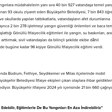
angınlara müdahalelerin yanı sıra 40 bin 927 vatandaşa temel yan
lunan 93 okulu ziyaret eden Büyükşehir Belediyesi, 7 bin 843 öğr
ve okullarda yapılan tatbikatlarla, vatandaşların afet durumlarına
er ayrıca 2 bin 278 işletmeyi yangın güvenliği önlemleri ve baca tem
şlattığı Gönüllü İtfaiyecilik eğitimleri ile yangın, su baskınları, a
ttırmak, sivil vatandaşları da bilinçli şekilde ekibe dâhil
e bugüne kadar 96 kişiye Gönüllü İtfaiyecilik eğitimi verdi.
rında Bodrum, Fethiye, Seydikemer ve Milas ilçelerinde mobil
yükşehir Belediyesi İtfaiye ekipleri çıkan olaylara ihbar geldikte
diyor. Büyükşehir itfaiyesi 2024 yılı içerisinde 21 bin 660 çağrıy
ebilir, Eğitimlerle De Bu Yangınları En Aza İndirebiliriz”