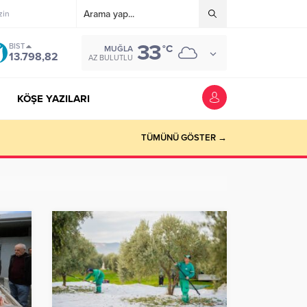
zin
33
BIST
°C
MUĞLA
13.798,82
AZ BULUTLU
KÖŞE YAZILARI
TÜMÜNÜ GÖSTER →