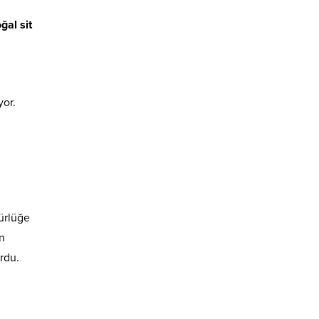
al sit
yor.
ürlüğe
in
rdu.