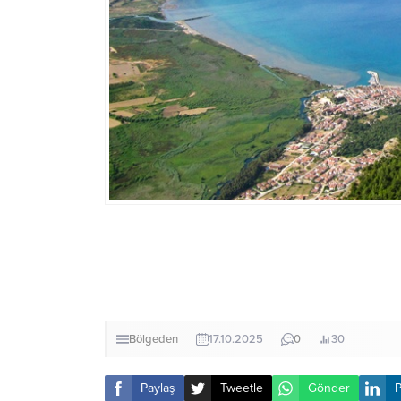
Bölgeden
17.10.2025
0
30
Paylaş
Tweetle
Gönder
P