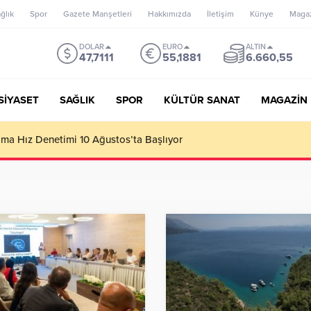
ğlık
Spor
Gazete Manşetleri
Hakkımızda
İletişim
Künye
Maga
DOLAR
EURO
ALTIN
47,7111
55,1881
6.660,55
SİYASET
SAĞLIK
SPOR
KÜLTÜR SANAT
MAGAZİN
’un misyonu, mottosu, vizyonu; genç oyuncuları parlatıp onlara ka