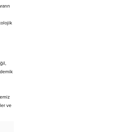
rarın
olojik
il,
endemik
kemiz
ler ve