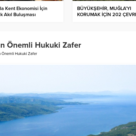
a Kent Ekonomisi İçin
BÜYÜKŞEHİR, MUĞLA’YI
k Akıl Buluşması
KORUMAK İÇİN 202 ÇEVR
DAVASI AÇTI
in Önemli Hukuki Zafer
n Önemli Hukuki Zafer