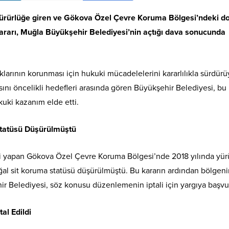
ürürlüğe giren ve Gökova Özel Çevre Koruma Bölgesi’ndeki doğ
ararı, Muğla Büyükşehir Belediyesi’nin açtığı dava sonucunda
larının korunması için hukuki mücadelelerini kararlılıkla sürdürü
sını öncelikli hedefleri arasında gören Büyükşehir Belediyesi, bu
uki kazanım elde etti.
Statüsü Düşürülmüştü
iği yapan Gökova Özel Çevre Koruma Bölgesi’nde 2018 yılında yür
oğal sit koruma statüsü düşürülmüştü. Bu kararın ardından bölgen
r Belediyesi, söz konusu düzenlemenin iptali için yargıya başvu
al Edildi