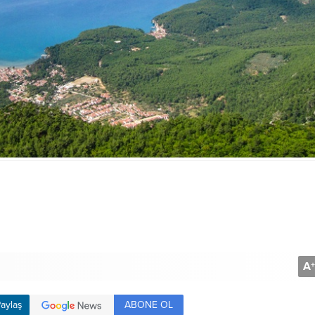
A
+
ABONE OL
aylaş