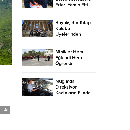
Erleri Yemin Etti
Büyükşehir Kitap
Kulübü
Üyelerinden
Celsus
Kütüphanesi’ne
Ziyaret
Minikler Hem
Eğlendi Hem
Öğrendi
Muğla’da
Direksiyon
Kadınların Elinde
A
-