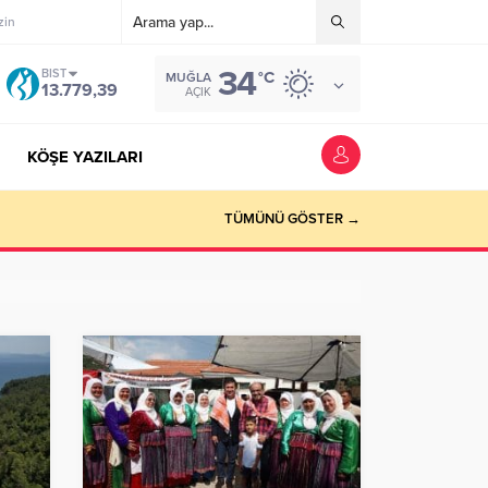
zin
34
BIST
°C
MUĞLA
13.779,39
AÇIK
KÖŞE YAZILARI
riyer kazandırmak”
TÜMÜNÜ GÖSTER →