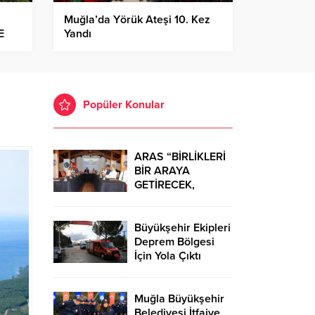
Muğla’da Yörük Ateşi 10. Kez
E
Yandı
Popüler Konular
ARAS “BİRLİKLERİ
BİR ARAYA
GETİRECEK,
ÖNEMLİ BİR GÜÇ
SAĞLAYACAĞIZ.”
Büyükşehir Ekipleri
Deprem Bölgesi
İçin Yola Çıktı
Muğla Büyükşehir
Belediyesi İtfaiye