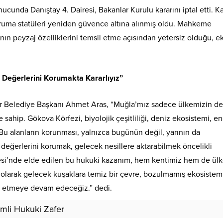
cunda Danıştay 4. Dairesi, Bakanlar Kurulu kararını iptal etti. Ka
 koruma statüleri yeniden güvence altına alınmış oldu. Mahkeme
nın peyzaj özelliklerini temsil etme açısından yetersiz olduğu, ek
Değerlerini Korumakta Kararlıyız”
ir Belediye Başkanı Ahmet Aras, “Muğla’mız sadece ülkemizin değ
 sahip. Gökova Körfezi, biyolojik çeşitliliği, deniz ekosistemi, 
r. Bu alanların korunması, yalnızca bugünün değil, yarının da
değerlerini korumak, gelecek nesillere aktarabilmek öncelikli
si’nde elde edilen bu hukuki kazanım, hem kentimiz hem de ül
 olarak gelecek kuşaklara temiz bir çevre, bozulmamış ekosistem
e etmeye devam edeceğiz.” dedi.
mli Hukuki Zafer