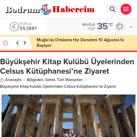
35
ALTIN
°C
MUĞLA
6.660,55
AÇIK
Ankara; “Bodrum’un misyonu, mottosu, vizyonu;
genç oyuncuları parlatıp onlara kariyer
kazandırmak”
Büyükşehir Kitap Kulübü Üyelerinden
Celsus Kütüphanesi’ne Ziyaret
Anasayfa
Bölgeden
,
Genel
,
Tüm Manşetler
Büyükşehir Kitap Kulübü Üyelerinden Celsus Kütüphanesi’ne Ziyaret