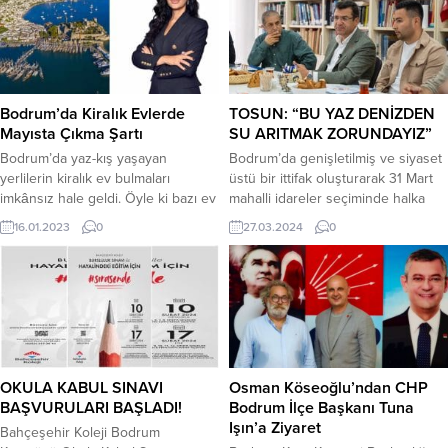
Bodrum’da Kiralık Evlerde
TOSUN: “BU YAZ DENİZDEN
Mayısta Çıkma Şartı
SU ARITMAK ZORUNDAYIZ”
Bodrum’da yaz-kış yaşayan
Bodrum’da genişletilmiş ve siyaset
yerlilerin kiralık ev bulmaları
üstü bir ittifak oluşturarak 31 Mart
imkânsız hale geldi. Öyle ki bazı ev
mahalli idareler seçiminde halka
sahipleri, yaz sezonunda daha fazla
güçlü bir seçenek sunduklarını
16.01.2023
0
27.03.2024
0
para kazanmak için mayısta çıkma
belirten Mehmet Tosun, saha
şartıyla ev kiralamaya başladı.
gezilerinde vatandaşların ilgisi ve
Nüfusu katlandı Bodrum’daki kiralık
desteğiyle karşılaşmaktan büyük
ev sorunu hakkında bilgi veren
mutluluk duyduğunu söyledi.
Gayrimenkul Danışmanı Şule Alp,
Bodrum’un tüm sorunlarını devletin
“Türkiye genelinde yaşanan kiralık
desteğini alarak kesin ve kalıcı
ev sorunu Bodrum’da da
çözüme ulaştırmak için
görülüyor....
hemşehrilerinden beş yıllığına
OKULA KABUL SINAVI
Osman Köseoğlu’ndan CHP
destek isteyen Cumhur...
BAŞVURULARI BAŞLADI!
Bodrum İlçe Başkanı Tuna
Işın’a Ziyaret
Bahçeşehir Koleji Bodrum