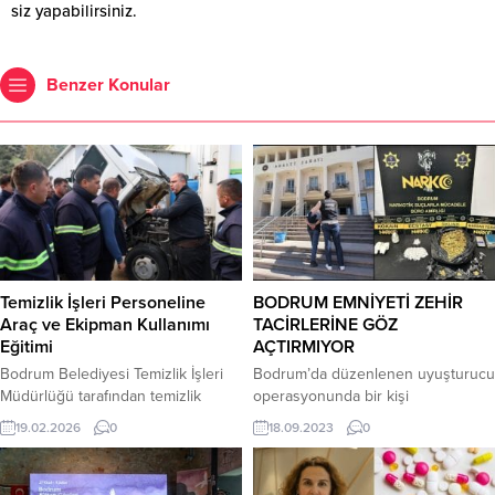
siz yapabilirsiniz.
Benzer Konular
Temizlik İşleri Personeline
BODRUM EMNİYETİ ZEHİR
Araç ve Ekipman Kullanımı
TACİRLERİNE GÖZ
Eğitimi
AÇTIRMIYOR
Bodrum Belediyesi Temizlik İşleri
Bodrum’da düzenlenen uyuşturucu
Müdürlüğü tarafından temizlik
operasyonunda bir kişi
araçlarında görevli personele
tutuklanarak cezaevine gönderildi.
19.02.2026
0
18.09.2023
0
eğitim verildi. Bodrum Belediyesi
Bodrum Narkotik Suçlarla
Temizlik İşleri Müdürlüğü Konacık
Mücadele Büro Amirliği ekiplerince
Kademe’de, anlaşmalı firma
K.A. isimli şahsın uyuşturucu