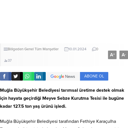
Bölgeden
Genel
Tüm Manşetler
10.01.2024
0
A
A
+
-
37
ABONE OL
Muğla Büyükşehir Belediyesi tarımsal üretime destek olmak
için hayata geçirdiği Meyve Sebze Kurutma Tesisi ile bugüne
kadar 127.5 ton yaş ürünü işledi.
Muğla Büyükşehir Belediyesi tarafından Fethiye Karaçulha