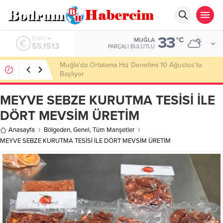
33
ALTIN
°C
MUĞLA
6.635,91
PARÇALI BULUTLU
Ankara; “Bodrum’un misyonu, mottosu, vizyonu;
genç oyuncuları parlatıp onlara kariyer
kazandırmak”
MEYVE SEBZE KURUTMA TESİSİ İLE
DÖRT MEVSİM ÜRETİM
Anasayfa
Bölgeden
,
Genel
,
Tüm Manşetler
MEYVE SEBZE KURUTMA TESİSİ İLE DÖRT MEVSİM ÜRETİM