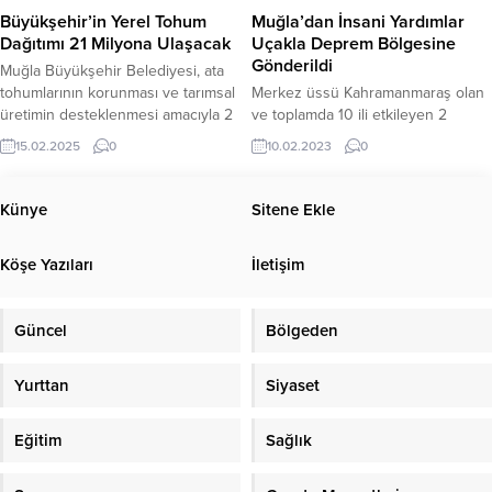
Müzesi’nin de açılışının yapıldığı
boyunca bakımları düzenli olarak
Büyükşehir’in Yerel Tohum
Muğla’dan İnsani Yardımlar
etkinlikte, ünlü karikatüristlerin de
yapılan ve özenle korunan...
Dağıtımı 21 Milyona Ulaşacak
Uçakla Deprem Bölgesine
katılımıyla 13....
Gönderildi
Muğla Büyükşehir Belediyesi, ata
tohumlarının korunması ve tarımsal
Merkez üssü Kahramanmaraş olan
üretimin desteklenmesi amacıyla 2
ve toplamda 10 ili etkileyen 2
milyon yerel tohumu toprakla
büyük depremin ardından
15.02.2025
0
10.02.2023
0
buluşturmaya başlıyor. 2016 yılında
Muğla’dan kara, deniz ve
Muğla Büyükşehir Belediyesi
havayoluyla personel, iş makinesi
tarafından “Yerel Tohum, Ulusal
ve diğer yardım malzemeleri
Künye
Sitene Ekle
Güç” sloganıyla başlatılan proje
bölgeye ulaştırılıyor. Muğla Valiliği
kapsamında bugüne kadar toplam
koordinesinde toplanan tıbbi
Köşe Yazıları
İletişim
19 milyon tohum dağıtıldı. 2025
malzeme, gıda, battaniye, su, hijyen
yılında dağıtılacak 2 Milyon tohumla
malzemesi, ısıtıcı ve kışlık kıyafet
bu sayı 21 milyona ulaşacak....
gibi 15.265 kg yardım malzemesi
Güncel
Bölgeden
Milas – Bodrum...
Yurttan
Siyaset
Eğitim
Sağlık