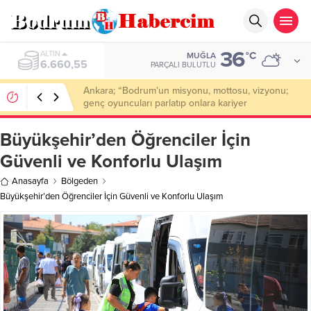
36
ALTIN
°C
MUĞLA
6.660,55
PARÇALI BULUTLU
Ankara; “Bodrum’un misyonu, mottosu, vizyonu;
genç oyuncuları parlatıp onlara kariyer
kazandırmak”
Büyükşehir’den Öğrenciler İçin
Güvenli ve Konforlu Ulaşım
Anasayfa
Bölgeden
Büyükşehir’den Öğrenciler İçin Güvenli ve Konforlu Ulaşım