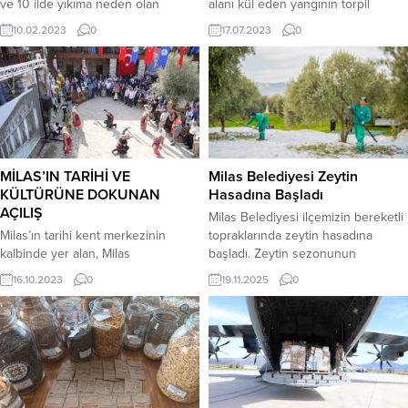
ve 10 ilde yıkıma neden olan
alanı kül eden yangının torpil
deprem sonrası 129 personel ve
atılarak çıkarıldığı tespit edildi.
10.02.2023
0
17.07.2023
0
33 araçla bölgedeki çalışmalarını
Torpili attığı belirlenen M.D.
sürdürüyor. Büyükşehir Belediyesi
tutuklanarak cezaevine gönderildi.
ekipleri 26 kişiyi enkaz altından
Milas’ın Akyol Mahallesi Havalimanı
canlı olarak kurtardı. Türkiye
kavşağındaki makilik alanda 14
tarihinin en büyük felaketlerinden
Temmuz 2023 günü saat 14.30
birinin yaşandığı merkez üssü
sıralarında otluk alanda başlayıp
Kahramanmaraş olan ve 10 ilde
ormanlık alana sıçrayan orman
yıkıma neden olan...
yangın, havadan ve karadan...
MİLAS’IN TARİHİ VE
Milas Belediyesi Zeytin
KÜLTÜRÜNE DOKUNAN
Hasadına Başladı
AÇILIŞ
Milas Belediyesi ilçemizin bereketli
Milas’ın tarihi kent merkezinin
topraklarında zeytin hasadına
kalbinde yer alan, Milas
başladı. Zeytin sezonunun
Belediyesi’nce yürütülen
başlamasıyla kolları sıvayan Milas
16.10.2023
0
19.11.2025
0
restorasyon çalışmalarının ardından
Belediyesi ekipleri, mülkiyeti
yeniden kent yaşamına adapte
belediyeye ait olan arazilerde
edilen 300 yıllık Çöllüoğlu Hanı’nın
bulunan zeytin ağaçlarında hasat
açılışı gerçekleştirildi. Han içerisine
çalışmalarına başladı. Hem üretimi
oluşturulan ‘Milas Kent Belleği
teşvik eden hem de kendi
Turhan Selçuk Anı Odası’ ile ‘İhsan
ürünlerini üreten Milas Belediyesi
Küçüktaş Minyatür Milas Eserleri
çalışmalarını titizlikle sürdürüyor. Yıl