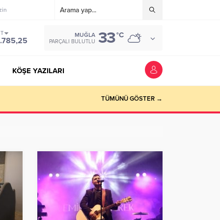
zin
33
ST
°C
MUĞLA
.785,25
PARÇALI BULUTLU
KÖŞE YAZILARI
riyer kazandırmak”
TÜMÜNÜ GÖSTER →