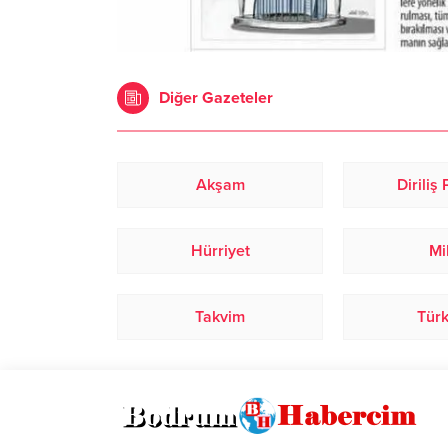
Diğer Gazeteler
Akşam
Diriliş
Hürriyet
Mi
Takvim
Tür