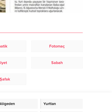
atik
Fotomaç
liyet
Sabah
 Şafak
Bölgeden
Yurttan