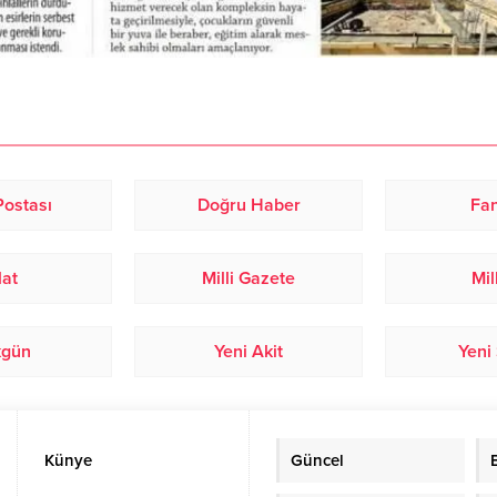
 Postası
Doğru Haber
Fan
lat
Milli Gazete
Mil
kgün
Yeni Akit
Yeni
Künye
Güncel