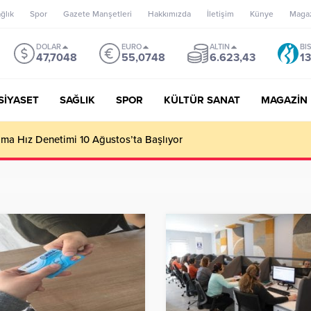
ğlık
Spor
Gazete Manşetleri
Hakkımızda
İletişim
Künye
Maga
DOLAR
EURO
ALTIN
BI
47,7048
55,0748
6.623,43
13
SİYASET
SAĞLIK
SPOR
KÜLTÜR SANAT
MAGAZİN
’un misyonu, mottosu, vizyonu; genç oyuncuları parlatıp onlara ka