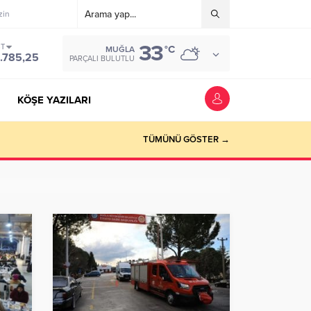
zin
33
ST
°C
MUĞLA
.785,25
PARÇALI BULUTLU
KÖŞE YAZILARI
riyer kazandırmak”
TÜMÜNÜ GÖSTER →