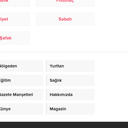
atik
Fotomaç
liyet
Sabah
 Şafak
Bölgeden
Yurttan
Eğitim
Sağlık
Gazete Manşetleri
Hakkımızda
Künye
Magazin