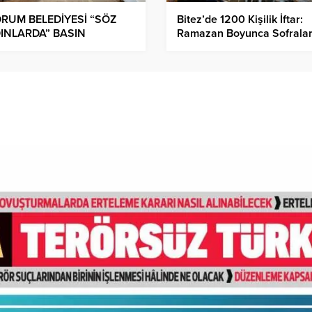
RUM BELEDİYESİ “SÖZ
Bitez’de 1200 Kişilik İftar:
INLARDA” BASIN
Ramazan Boyunca Sofrala
LANTISI
Belediye A.Ş.’den