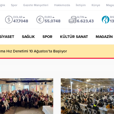
ğlık
Spor
Gazete Manşetleri
Hakkımızda
İletişim
Künye
Maga
DOLAR
EURO
ALTIN
BI
47,7048
55,0748
6.623,43
13
SİYASET
SAĞLIK
SPOR
KÜLTÜR SANAT
MAGAZİN
’un misyonu, mottosu, vizyonu; genç oyuncuları parlatıp onlara ka