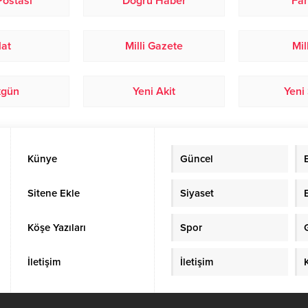
 Postası
Doğru Haber
Fan
lat
Milli Gazete
Mil
kgün
Yeni Akit
Yeni
Künye
Güncel
Sitene Ekle
Siyaset
Köşe Yazıları
Spor
İletişim
İletişim