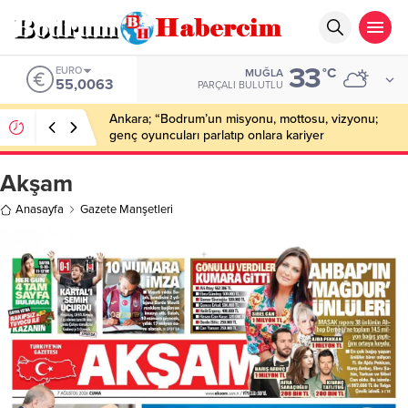
33
EURO
°C
MUĞLA
55,0063
PARÇALI BULUTLU
Ankara; “Bodrum’un misyonu, mottosu, vizyonu;
genç oyuncuları parlatıp onlara kariyer
kazandırmak”
Akşam
Anasayfa
Gazete Manşetleri