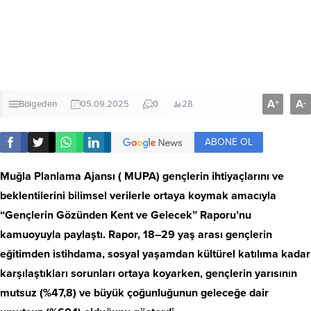
A
A
+
-
Bölgeden
05.09.2025
0
28
ABONE OL
Muğla Planlama Ajansı ( MUPA) gençlerin ihtiyaçlarını ve
beklentilerini bilimsel verilerle ortaya koymak amacıyla
“Gençlerin Gözünden Kent ve Gelecek” Raporu’nu
kamuoyuyla paylaştı. Rapor, 18–29 yaş arası gençlerin
eğitimden istihdama, sosyal yaşamdan kültürel katılıma kadar
karşılaştıkları sorunları ortaya koyarken, gençlerin yarısının
mutsuz (%47,8) ve büyük çoğunluğunun geleceğe dair