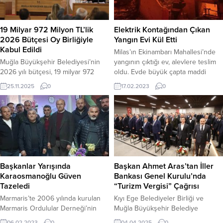
19 Milyar 972 Milyon TL’lik
Elektrik Kontağından Çıkan
2026 Bütçesi Oy Birliğiyle
Yangın Evi Kül Etti
Kabul Edildi
Milas’ın Ekinambarı Mahallesi’nde
Muğla Büyükşehir Belediyesi’nin
yangının çıktığı ev, alevlere teslim
2026 yılı bütçesi, 19 milyar 972
oldu. Evde büyük çapta maddi
milyon TL olarak belirlenip oy
hasar meydana geldi. Milas–
25.11.2025
0
17.02.2023
0
birliğiyle kabul edildi. Kıyı Ege
Bodrum Havalimanı’nın da yer
Belediyeler Birliği ve Muğla
aldığı Ekinambarı Mahallesi Merkez
Büyükşehir Belediye Başkanı
Sokak’taki bir evde gece
Ahmet Aras’ın başkanlığında
saatlerinde elektrik kontağından
toplanan Büyükşehir Belediye
yangın başladı. Kısa sürede
Meclisi’nde bütçe görüşmeleri
büyüyen yangın, 2 katlı evin üst
gerçekleştirildi ve teklif meclis
katını tamamen sardı. Yangına
üyelerinin ortak kararıyla onaylandı.
Muğla Büyükşehir Belediyesi
Başkanlar Yarışında
Başkan Ahmet Aras’tan İller
Başkan Aras, hazırlanan bütçenin
Milas...
Karaosmanoğlu Güven
Bankası Genel Kurulu’nda
Muğla’nın öncelikli ihtiyaçlarına...
Tazeledi
“Turizm Vergisi” Çağrısı
Marmaris’te 2006 yılında kurulan
Kıyı Ege Belediyeler Birliği ve
Marmaris Ordulular Derneği’nin
Muğla Büyükşehir Belediye
(MORDER) kurucu üyelerinden 3.
Başkanı Ahmet Aras, İller
06.02.2023
0
04.04.2025
0