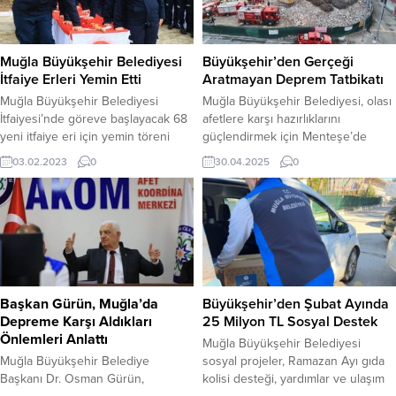
Muğla Büyükşehir Belediyesi
Büyükşehir’den Gerçeği
İtfaiye Erleri Yemin Etti
Aratmayan Deprem Tatbikatı
Muğla Büyükşehir Belediyesi
Muğla Büyükşehir Belediyesi, olası
İtfaiyesi’nde göreve başlayacak 68
afetlere karşı hazırlıklarını
yeni itfaiye eri için yemin töreni
güçlendirmek için Menteşe’de
düzenlendi. Muğla’da vatandaşların
yıkım çalışmaları devam eden
03.02.2023
0
30.04.2025
0
güvenliği ve huzuru için 7/24 görev
Orgeneral Mustafa Muğlalı İşhanı
yapan Muğla Büyükşehir
enkazında gerçeğini aratmayan bir
Belediyesi itfaiye teşkilatı 68 yeni
deprem tatbikatı düzenledi. Afet ve
personeli için yemin töreni
acil durumlara yönelik eğitim,
düzenledi. Yemin törenine Muğla
tatbikat ve kapasite geliştirme
Büyükşehir Belediye Başkanı Dr.
çalışmalarını sürdüren Muğla
Osman Gürün, Menteşe Belediye
Büyükşehir Belediyesi, düzenlediği
Bahattin Gümüş ve itfaiye...
tatbikatlarla hem ekiplerin
Başkan Gürün, Muğla’da
Büyükşehir’den Şubat Ayında
koordinasyonunu güçlendirmeyi
Depreme Karşı Aldıkları
25 Milyon TL Sosyal Destek
hem de vatandaşları
Önlemleri Anlattı
Muğla Büyükşehir Belediyesi
bilinçlendirmeyi...
Muğla Büyükşehir Belediye
sosyal projeler, Ramazan Ayı gıda
Başkanı Dr. Osman Gürün,
kolisi desteği, yardımlar ve ulaşım