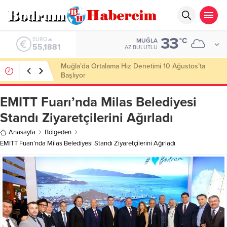
33
ALTIN
°C
MUĞLA
6.660,55
AZ BULUTLU
Ankara; “Bodrum’un misyonu, mottosu, vizyonu;
genç oyuncuları parlatıp onlara kariyer
kazandırmak”
EMITT Fuarı’nda Milas Belediyesi
Standı Ziyaretçilerini Ağırladı
Anasayfa
Bölgeden
EMITT Fuarı’nda Milas Belediyesi Standı Ziyaretçilerini Ağırladı