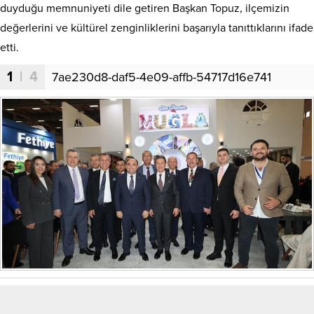
duyduğu memnuniyeti dile getiren Başkan Topuz, ilçemizin
değerlerini ve kültürel zenginliklerini başarıyla tanıttıklarını ifade
etti.
1
| 4
7ae230d8-daf5-4e09-affb-54717d16e741