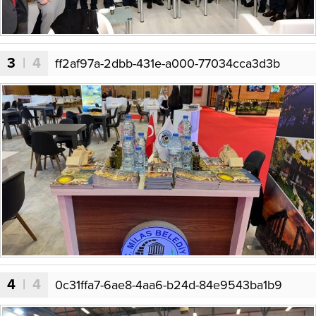
3
| 4
ff2af97a-2dbb-431e-a000-77034cca3d3b
4
| 4
0c31ffa7-6ae8-4aa6-b24d-84e9543ba1b9