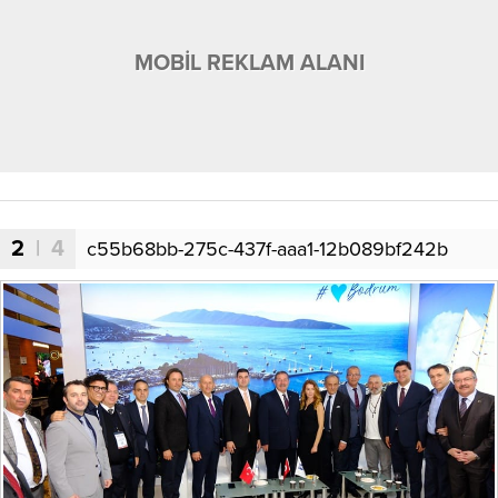
MOBİL REKLAM ALANI
2
| 4
c55b68bb-275c-437f-aaa1-12b089bf242b