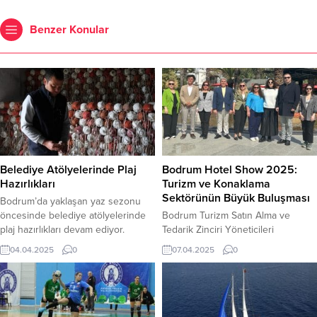
Benzer Konular
Belediye Atölyelerinde Plaj
Bodrum Hotel Show 2025:
Hazırlıkları
Turizm ve Konaklama
Sektörünün Büyük Buluşması
Bodrum’da yaklaşan yaz sezonu
öncesinde belediye atölyelerinde
Bodrum Turizm Satın Alma ve
plaj hazırlıkları devam ediyor.
Tedarik Zinciri Yöneticileri
Bodrum Belediyesi Destek
Buluşması olarak planlanan ve
04.04.2025
0
07.04.2025
0
Hizmetler Müdürlüğü ekipleri,
Türkiye’nin en prestijli
belediye ve Belediye AŞ
organizasyonlarından biri olan
sorumluluk alanında bulunan
Bodrum Hotel Show 2025, 9 – 11
dokuzu mavi bayraklı 87 halk plajını
Nisan 2025 tarihleri arasında
yaz sezonuna hazırlamak için
Bodrum Belediyesi Herodot Kültür