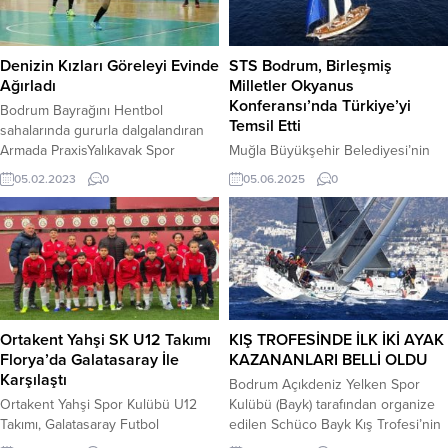
yoğun mesai harcıyor. Yapılan
Merkezi‘nde kapılarını açmaya
çalışmalar kapsamda, halk
hazır. Bodrum Otelciler Derneği
plajlarında kullanılacak bin 980
(BODER), Bodrum Esnaf, Sanayici
Denizin Kızları Göreleyi Evinde
STS Bodrum, Birleşmiş
şemsiye, 2 bin 400 şezlong,...
ve İş İnsanları Derneği (BESİAD),
Ağırladı
Milletler Okyanus
Bodrum...
Konferansı’nda Türkiye’yi
Bodrum Bayrağını Hentbol
Temsil Etti
sahalarında gururla dalgalandıran
Armada PraxisYalıkavak Spor
Muğla Büyükşehir Belediyesi’nin
Kulübü Hentbol Takımı, Türkiye
uluslararası tanıtım çalışmalarının
05.02.2023
0
05.06.2025
0
Hentbol Federasyonu Kadınlar
önemli adımlarından biri olan
Süper Ligi 2022-2023 sezonu
UNOC (United Nations Ocean
ikinci devre 14. Hafta lig
Conference) kapsamında, BOSAV
mücadelesine kendi evinde Görele
(Bodrum ve Karya Bölgesi Kültür
Belediyesi ile karşılaştı. Lig
Sanat ve Tanıtma Vakfı) ve The
heyecanını aldığı 4 mağlubiyete
Bodrum Cup iş birliğiyle Türkiye,
rağmen 4. Olarak sürdüren ve
dünya sahnesinde denizcilikte
tribünlerin büyük desteğiyle
anlamlı bir temsille yer aldı.
Ortakent Yahşi SK U12 Takımı
KIŞ TROFESİNDE İLK İKİ AYAK
sahaya çıkan Denizin Kızları maça...
Cumhuriyet’in ilk yelkenli okul
Florya’da Galatasaray İle
KAZANANLARI BELLİ OLDU
gemisi STS Bodrum, 23 Mayıs...
Karşılaştı
Bodrum Açıkdeniz Yelken Spor
Ortakent Yahşi Spor Kulübü U12
Kulübü (Bayk) tarafından organize
Takımı, Galatasaray Futbol
edilen Schüco Bayk Kış Trofesi’nin
Akademisi’nin daveti üzerine
2. Ayak yarışları tamamlanarak, ilk