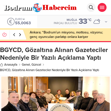
33
ALTIN
°C
MUĞLA
6.543,59
PARÇALI BULUTLU
Bodrum’da Drone Destekli Uyuşturucu
Operasyonu: 2 Tutuklama
BGYCD, Gözaltına Alınan Gazeteciler
Nedeniyle Bir Yazılı Açıklama Yaptı
Anasayfa
Genel
,
Güncel
BGYCD, Gözaltına Alınan Gazeteciler Nedeniyle Bir Yazılı Açıklama Yaptı