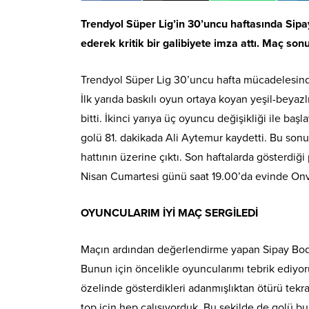
Trendyol Süper Lig’in 30’uncu haftasında S
ederek kritik bir galibiyete imza attı. Maç sonu
Trendyol Süper Lig 30’uncu hafta mücadelesi
İlk yarıda baskılı oyun ortaya koyan yeşil-beyaz
bitti. İkinci yarıya üç oyuncu değişikliği ile 
golü 81. dakikada Ali Aytemur kaydetti. Bu sonu
hattının üzerine çıktı. Son haftalarda gösterdiğ
Nisan Cumartesi günü saat 19.00’da evinde Onv
OYUNCULARIM İYİ MAÇ SERGİLEDİ
Maçın ardından değerlendirme yapan Sipay Bodru
Bunun için öncelikle oyuncularımı tebrik ediyor
özelinde gösterdikleri adanmışlıktan ötürü tekr
top için hep çalışıyorduk. Bu şekilde de golü 