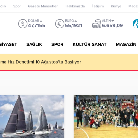
ğlık
Spor
Gazete Manşetleri
Hakkımızda
İletişim
Künye
Maga
DOLAR
EURO
ALTIN
47,7155
55,1921
6.659,09
SİYASET
SAĞLIK
SPOR
KÜLTÜR SANAT
MAGAZİN
’un misyonu, mottosu, vizyonu; genç oyuncuları parlatıp onlara ka