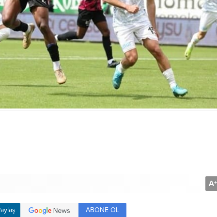
A
+
ABONE OL
aylaş