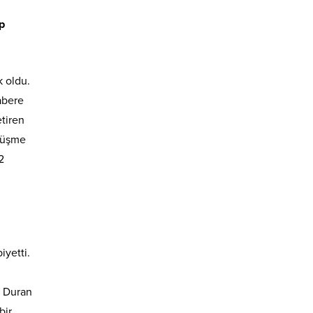
p
 oldu.
abere
tiren
 düşme
2
iyetti.
. Duran
bir