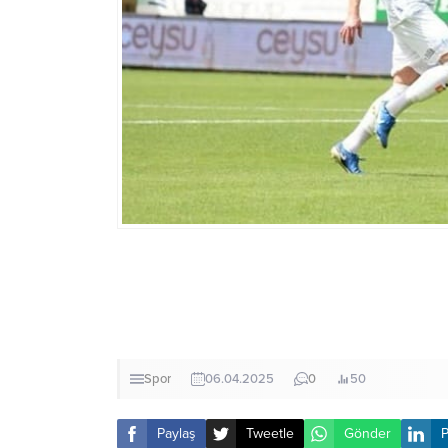
Spor
06.04.2025
0
50
Paylaş
Tweetle
Gönder
P