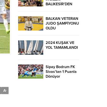
BALIKESİR’DEN
GALİBİYETLE
DÖNDÜ
BALKAN VETERAN
JUDO ŞAMPİYONU
OLDU
2024 KUŞAK VE
YOL TAMAMLANDI
Sipay Bodrum FK
Sivas’tan 1 Puanla
Dönüyor
A
-