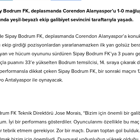
ipay Bodrum FK, deplasmanda Corendon Alanyaspor’u 1-0 mağlu
nda yeşil-beyazlı ekip galibiyet sevincini taraftarıyla yaşadı.
nde Sipay Bodrum FK, deplasmanda Corendon Alanyaspor’a konuk
lı ekip girdiği pozisyonlardan yararlanamazken ilk yarı golsüz ber
başlayan ve hücum oyununu sürdüren Sipay Bodrum FK’ya 3 puanı ge
çla puanını 33’e yükselten Bodrum temsilcisi, 14. sıraya çıkarak
i performansla dikkat çeken Sipay Bodrum FK, bir sonraki maçını 1
o Antalyaspor ile oynayacak.
m FK Teknik Direktörü Jose Morais, “Bizim için önemli bir galib
um. İyi bir performans gösterdiler. Oyuncularımı özellikle bu maç
ar tebrik etmem gerekiyor. Zor bir maçtı. Duran toptan gol bulduk
bulmak bizim için önemliydi. Duygusal yoğunluğun yüksek olduğu 