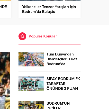
İNDE
Yelkenciler Tenzor Yarışları İçin
Bodrum’da Buluştu
Popüler Konular
Tüm Dünya’dan
Bisikletçiler 3.Kez
Bodrum’da
Buluşacaklar
SİPAY BODRUM FK
TARAFTARI
ÖNÜNDE 3 PUAN
İÇİN TER DÖKECEK
BODRUM’UN
İNCİLERİ