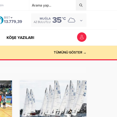
zin
35
BIST
°C
MUĞLA
13.779,39
AZ BULUTLU
KÖŞE YAZILARI
riyer kazandırmak”
TÜMÜNÜ GÖSTER →