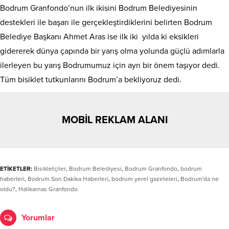
Bodrum Granfondo’nun ilk ikisini Bodrum Belediyesinin
destekleri ile başarı ile gerçekleştirdiklerini belirten Bodrum
Belediye Başkanı Ahmet Aras ise ilk iki yılda ki eksikleri
gidererek dünya çapında bir yarış olma yolunda güçlü adımlarla
ilerleyen bu yarış Bodrumumuz için ayrı bir önem taşıyor dedi.
Tüm bisiklet tutkunlarını Bodrum’a bekliyoruz dedi.
MOBİL REKLAM ALANI
ETİKETLER:
Bisikletçiler
,
Bodrum Belediyesi
,
Bodrum Granfondo
,
bodrum
haberleri
,
Bodrum Son Dakika Haberleri
,
bodrum yerel gazeteleri
,
Bodrum'da ne
oldu?
,
Halikarnas Granfondo
Yorumlar