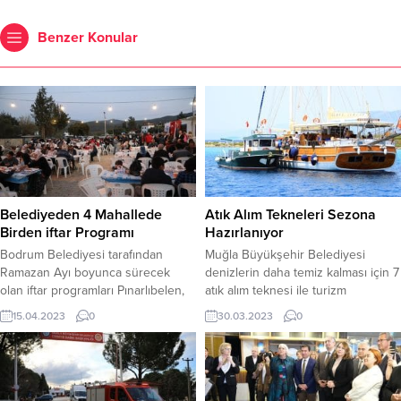
Benzer Konular
Belediyeden 4 Mahallede
Atık Alım Tekneleri Sezona
Birden iftar Programı
Hazırlanıyor
Bodrum Belediyesi tarafından
Muğla Büyükşehir Belediyesi
Ramazan Ayı boyunca sürecek
denizlerin daha temiz kalması için 7
olan iftar programları Pınarlıbelen,
atık alım teknesi ile turizm
Çamlık, Gökpınar ve Mazı-
sezonuna hazırlanıyor. Bakıma
15.04.2023
0
30.03.2023
0
Armutçuk’tadevam etti. Aynı anda 4
alınan tekneler Mayıs ayı itibariyle
ayrı mahallede düzenlenen iftar
atık ve sintineleri toplayamaya
programına, Bodrum Belediyesi
başlayacak. Muğla Büyükşehir
Başkan Vekili Emel Çakaloğlu, CHP
Belediyesinin 7 atık alım teknesi
Muğla Milletvekili adayı Süreyya
turizm sezonu öncesi bakıma alındı.