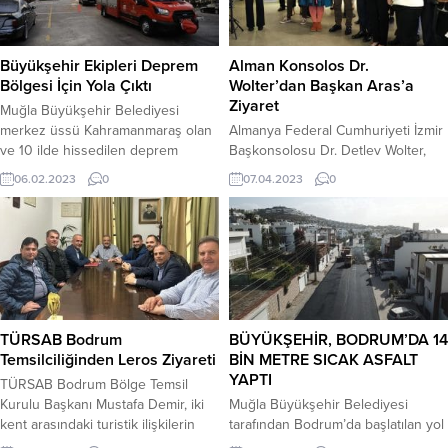
Öneş Derici, CHP Bodrum İlçe
Mavi yolculuğun uğrak noktası,
Başkanı Başar Bıyıklı, CHP Kadın
Avrupa ve Türkiye’nin en önemli
Kolları Başkanı Umut Anıl
turizm merkezlerinden...
Büyükşehir Ekipleri Deprem
Alman Konsolos Dr.
Özdoğan...
Bölgesi İçin Yola Çıktı
Wolter’dan Başkan Aras’a
Ziyaret
Muğla Büyükşehir Belediyesi
merkez üssü Kahramanmaraş olan
Almanya Federal Cumhuriyeti İzmir
ve 10 ilde hissedilen deprem
Başkonsolosu Dr. Detlev Wolter,
sonrası 20 personel, iki tam
Bodrum Belediye Başkanı Ahmet
06.02.2023
0
07.04.2023
0
donanımlı sismik arama kurtarma
Aras’ı makamında ziyaret etti.
görüntüleme cihazı olan AKS ve
Bodrum Belediyesi Başkanlık
iaşe araçlarını deprem bölgesine
Makamında gerçekleşen ziyarete
gönderdi. 6 Şubat 2023 sabaha
Almanya Federal Cumhuriyeti
karşı 04.17 sıralarında merkez üssü
Muğla Fahri Konsolosu Gülay
Kahramanmaraş Pazarcık olarak
Kaman Kaplanda eşlik ederken
meydana gelen ve 10 ilde
Başkan Aras, ziyarette
hissedilen deprem...
Başkonsolos Dr. Wolter’a Bodrum
TÜRSAB Bodrum
BÜYÜKŞEHİR, BODRUM’DA 14
tarihi ve ekonomik geçmişi
Temsilciliğinden Leros Ziyareti
BİN METRE SICAK ASFALT
hakkında bilgiler verdi. Bodrum’da
YAPTI
TÜRSAB Bodrum Bölge Temsil
süngerciliğin geçmişi...
Kurulu Başkanı Mustafa Demir, iki
Muğla Büyükşehir Belediyesi
kent arasındaki turistik ilişkilerin
tarafından Bodrum’da başlatılan yol
güçlendirilmesi için ziyaretlerde
çalışmaları kapsamında şuana kadar