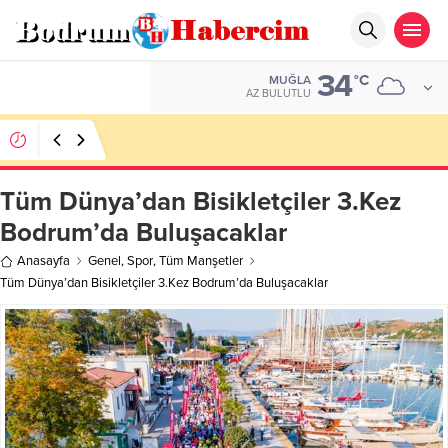
34
ALTIN
°C
MUĞLA
6.680,93
AZ BULUTLU
Ankara; “Bodrum’un misyonu, mottosu, vizyonu;
genç oyuncuları parlatıp onlara kariyer
kazandırmak”
Tüm Dünya’dan Bisikletçiler 3.Kez
Bodrum’da Buluşacaklar
Anasayfa
Genel
,
Spor
,
Tüm Manşetler
Tüm Dünya’dan Bisikletçiler 3.Kez Bodrum’da Buluşacaklar