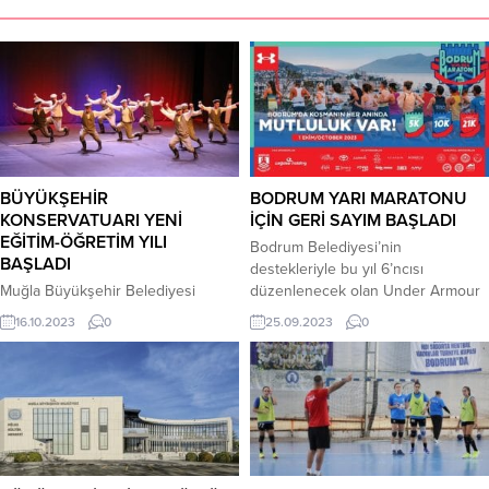
BÜYÜKŞEHİR
BODRUM YARI MARATONU
KONSERVATUARI YENİ
İÇİN GERİ SAYIM BAŞLADI
EĞİTİM-ÖĞRETİM YILI
Bodrum Belediyesi’nin
BAŞLADI
destekleriyle bu yıl 6’ncısı
Muğla Büyükşehir Belediyesi
düzenlenecek olan Under Armour
Konservatuarı 2023-2024 Eğitim-
Bodrum Yarı Maratonu, her yaştan
16.10.2023
0
25.09.2023
0
Öğretim Yılı Açılış töreni
ve düzeyden sporseverleri bu yıl
Büyükşehir Belediye Başkanı Dr.
da bir araya getirecek. 29 Eylül
Osman Gürün’ün katılımıyla Gazi
Cuma günü Bodrum Belediye
Mustafa Kemal Atatürk Kültür
Meydanından yarış fuarı- kit
Merkezi’nde yapıldı. Muğla’da 2015
dağıtımı ve geç kayıtlarla
yılında Büyükşehir Belediyesi
başlayacak olan Yarı Maraton, 30
tarafından kurulan, Türk Halk
Eylül Cumartesi günü Yarış Fuarı ile
Müziği, Türk Sanat Müziği, Türk
Marina...