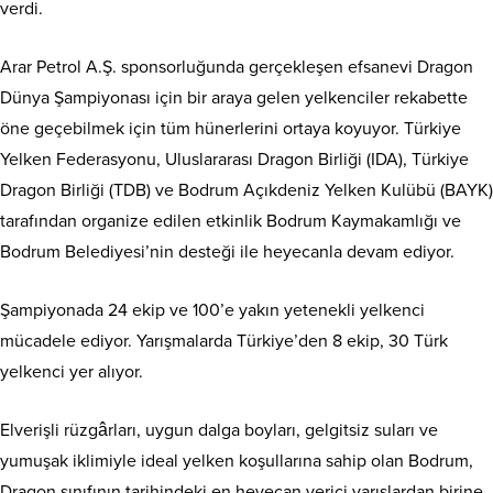
verdi.
Arar Petrol A.Ş. sponsorluğunda gerçekleşen efsanevi Dragon
Dünya Şampiyonası için bir araya gelen yelkenciler rekabette
öne geçebilmek için tüm hünerlerini ortaya koyuyor. Türkiye
Yelken Federasyonu, Uluslararası Dragon Birliği (IDA), Türkiye
Dragon Birliği (TDB) ve Bodrum Açıkdeniz Yelken Kulübü (BAYK)
tarafından organize edilen etkinlik Bodrum Kaymakamlığı ve
Bodrum Belediyesi’nin desteği ile heyecanla devam ediyor.
Şampiyonada 24 ekip ve 100’e yakın yetenekli yelkenci
mücadele ediyor. Yarışmalarda Türkiye’den 8 ekip, 30 Türk
yelkenci yer alıyor.
Elverişli rüzgârları, uygun dalga boyları, gelgitsiz suları ve
yumuşak iklimiyle ideal yelken koşullarına sahip olan Bodrum,
Dragon sınıfının tarihindeki en heyecan verici yarışlardan birine