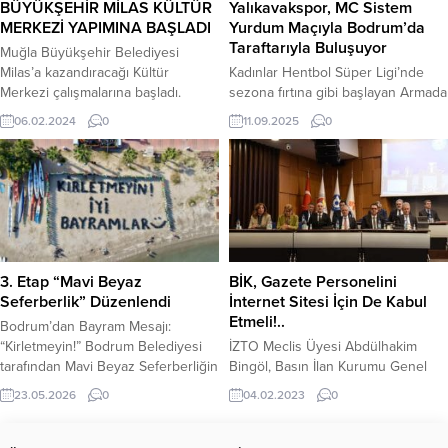
BÜYÜKŞEHİR MİLAS KÜLTÜR
Yalıkavakspor, MC Sistem
Halk Dansları, Tiyatro, Bale ve
MERKEZİ YAPIMINA BAŞLADI
Yurdum Maçıyla Bodrum’da
Çocuk Korosu bölümleri ile öğrenci
Taraftarıyla Buluşuyor
Muğla Büyükşehir Belediyesi
yetiştiren Muğla Büyükşehir...
Milas’a kazandıracağı Kültür
Kadınlar Hentbol Süper Ligi’nde
Merkezi çalışmalarına başladı.
sezona fırtına gibi başlayan Armada
Muğla Büyükşehir Belediye
Praxis Yalıkavakspor, bu hafta sonu
06.02.2024
0
11.09.2025
0
Başkanı Dr. Osman Gürün’ün
kendi sahasında taraftarının
vaatlerinden biri olan ve yakında
karşısına çıkıyor. Bodrum’un gururu
temel atma töreni yapılacak Milas
olan “Denizin Kızları”, 14 Eylül 2025
Kültür Merkezi için Büyükşehir
Pazar günü saat 17.00’de Bodrum
Belediyesi yapım çalışmalarına
Binnaz Karakaya Spor Salonu’nda
başladı. 203 Milyon 853 Bin TL
MC Sistem Yurdum’u konuk
yatırımla hayata geçirilecek proje ile
edecek. Bodrum’da Sezonun İlk
kültür ve sanatın şehri Milas
Maçı Yalıkavakspor, yeni sezonun
3. Etap “Mavi Beyaz
BİK, Gazete Personelini
önemli...
ilk maçında...
Seferberlik” Düzenlendi
İnternet Sitesi İçin De Kabul
Etmeli!..
Bodrum’dan Bayram Mesajı:
“Kirletmeyin!” Bodrum Belediyesi
İZTO Meclis Üyesi Abdülhakim
tarafından Mavi Beyaz Seferberliğin
Bingöl, Basın İlan Kurumu Genel
3. etabı Konacık, Çırkan ve
Kurulu’nun yerel gazeteler ile
23.05.2026
0
04.02.2023
0
Cumhuriyet mahallelerinde devam
internet haber sitelerine ayrı ayrı
etti Bodrum Belediyesi tarafından
personel istihdam şartı
yürütülen Mavi Beyaz Seferberliğin
getirmesinin yerel medya