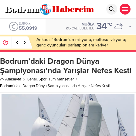
34
ALTIN
°C
MUĞLA
6.525,81
PARÇALI BULUTLU
Bodrum’da Drone Destekli Uyuşturucu
Operasyonu: 2 Tutuklama
Bodrum’daki Dragon Dünya
Şampiyonası’nda Yarışlar Nefes Kesti
Anasayfa
Genel
,
Spor
,
Tüm Manşetler
Bodrum’daki Dragon Dünya Şampiyonası’nda Yarışlar Nefes Kesti