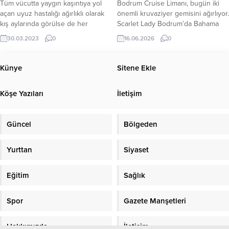
Tüm vücutta yaygın kaşıntıya yol
Bodrum Cruise Limanı, bugün iki
geçtiğimiz gün yapılan enkaz
açan uyuz hastalığı ağırlıklı olarak
önemli kruvaziyer gemisini ağırlıyor.
eğitimi ile mezun etti....
kış aylarında görülse de her
Scarlet Lady Bodrum’da Bahama
mevsim ortaya çıkabiliyor. Uyuz
bayraklı Scarlet Lady, sabah saat
30.03.2023
0
16.06.2026
0
hastalığının özellilke şu sıralar sık
07.15’te Mykonos Limanı’ndan
görüldüğünü ifade eden Anadolu
gelerek Bodrum Cruise Limanı’na
Sağlık Merkezi Deri Hastalıkları
yanaştı. 277 metre uzunluğundaki
Künye
Sitene Ekle
Uzmanı Dr. Kübra Esen Salman,
geminin saat 20.00’de Santorini
“Kadın- erkek ayrımı yapmadan her
Limanı’na hareket etmesi
Köşe Yazıları
İletişim
iki cinste, tüm yaş gruplarında, tüm
planlanıyor. Gemide ağırlıklı olarak
etnik gruplarda,...
Amerikalı yolcular bulunurken,
toplam 2.585 yolcu ve 1.144
Güncel
Bölgeden
personel seyahat...
Yurttan
Siyaset
Eğitim
Sağlık
Spor
Gazete Manşetleri
Hakkımızda
İletişim