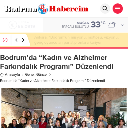
33
ALTIN
°C
MUĞLA
6.525,81
PARÇALI BULUTLU
Bodrum’da Drone Destekli Uyuşturucu
Operasyonu: 2 Tutuklama
Bodrum’da “Kadın ve Alzheimer
Farkındalık Programı” Düzenlendi
Anasayfa
Genel
,
Güncel
Bodrum’da “Kadın ve Alzheimer Farkındalık Programı” Düzenlendi