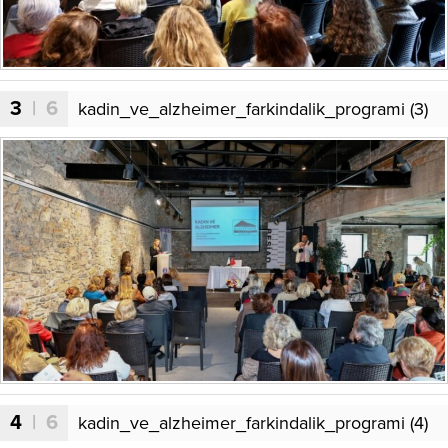
3
| 6
kadin_ve_alzheimer_farkindalik_programi (3)
4
| 6
kadin_ve_alzheimer_farkindalik_programi (4)