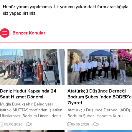
Henüz yorum yapılmamış. İlk yorumu yukarıdaki form aracılığıyla
siz yapabilirsiniz.
Benzer Konular
Deniz Hudut Kapısı’nda 24
Atatürkçü Düşünce Derneği
Saat Hizmet Dönemi
Bodrum Şubesi’nden BODER’e
Ziyaret
Muğla Büyükşehir Belediyesi
iştiraki MUTTAŞ tarafından işletilen
Atatürkçü Düşünce Derneği (ADD)
Uluslararası Bodrum Limanı, deniz
Bodrum Şubesi Yönetim Kurulu,
hudut kapısında 24 saat kesintisiz
Bodrum Turistik Otelciler,
05.06.2026
0
15.06.2026
0
hizmet uygulamasına geçerek
İşletmeciler ve Yatırımcılar Derneği