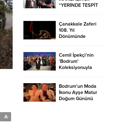
“YERİNDE TESPİT
EDİP HIZLI
ÇÖZÜMLER
ÜRETİYORUZ”
Çanakkale Zaferi
108. Yıl
Dönümünde
Bodrum’da Çeşitli
Etkinliklerle
Kutlandı
Cemil İpekçi’nin
‘Bodrum’
Koleksiyonuyla
Podyuma Yaz Geldi
Bodrum’un Moda
İkonu Ayşe Matur
Doğum Gününü
Kutladı
A
-