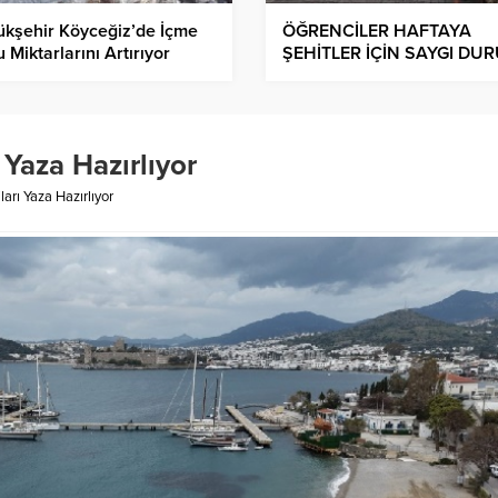
kşehir Köyceğiz’de İçme
ÖĞRENCİLER HAFTAYA
 Miktarlarını Artırıyor
ŞEHİTLER İÇİN SAYGI DU
İLE BAŞLADI
 Yaza Hazırlıyor
arı Yaza Hazırlıyor