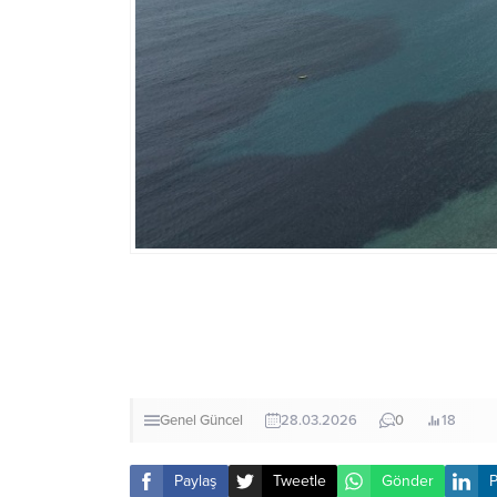
Genel
Güncel
28.03.2026
0
18
Paylaş
Tweetle
Gönder
P