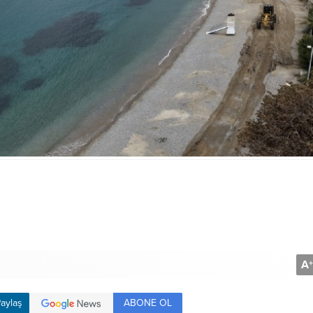
A
+
ABONE OL
aylaş