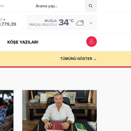
zin
34
ST
°C
MUĞLA
3.779,39
PARÇALI BULUTLU
KÖŞE YAZILARI
riyer kazandırmak”
TÜMÜNÜ GÖSTER →