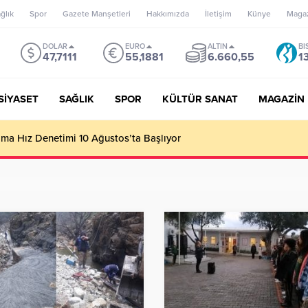
ğlık
Spor
Gazete Manşetleri
Hakkımızda
İletişim
Künye
Maga
DOLAR
EURO
ALTIN
BI
47,7111
55,1881
6.660,55
1
SİYASET
SAĞLIK
SPOR
KÜLTÜR SANAT
MAGAZİN
’un misyonu, mottosu, vizyonu; genç oyuncuları parlatıp onlara ka