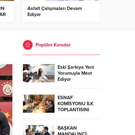
UN
Asfalt Çalışmaları Devam
LAR
Ediyor
ı
Popüler Konular
Eski Şarkıya Yeni
Yorumuyla Mest
Ediyor
ESNAF
KOMİSYONU İLK
TOPLANTISINI
GERÇEKLEŞTİRDİ
BAŞKAN
MANDALİNCİ: