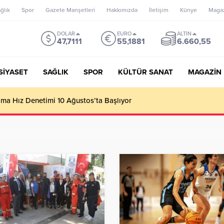
ğlık
Spor
Gazete Manşetleri
Hakkımızda
İletişim
Künye
Maga
DOLAR
EURO
ALTIN
47,7111
55,1881
6.660,55
SİYASET
SAĞLIK
SPOR
KÜLTÜR SANAT
MAGAZİN
’un misyonu, mottosu, vizyonu; genç oyuncuları parlatıp onlara ka