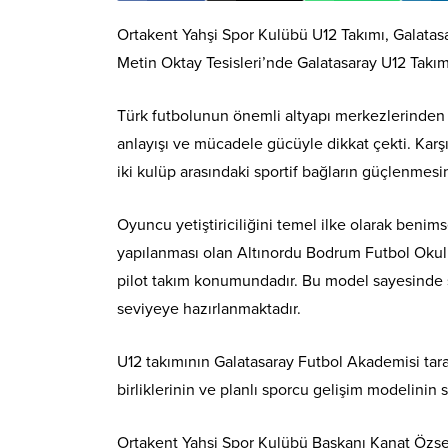
Ortakent Yahşi Spor Kulübü U12 Takımı, Galatas
Metin Oktay Tesisleri’nde Galatasaray U12 Takımı
Türk futbolunun önemli altyapı merkezlerinden b
anlayışı ve mücadele gücüyle dikkat çekti. Karş
iki kulüp arasındaki sportif bağların güçlenmesi
Oyuncu yetiştiriciliğini temel ilke olarak ben
yapılanması olan Altınordu Bodrum Futbol Okullar
pilot takım konumundadır. Bu model sayesinde spo
seviyeye hazırlanmaktadır.
U12 takımının Galatasaray Futbol Akademisi tar
birliklerinin ve planlı sporcu gelişim modelinin
Ortakent Yahşi Spor Kulübü Başkanı Kanat Özsert