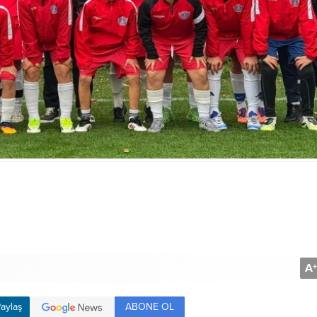
A
+
ABONE OL
aylaş