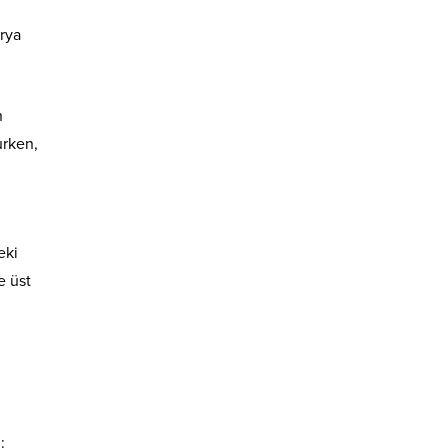
rya
n
urken,
eki
e üst
: