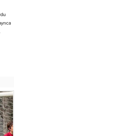
rdu
ayrıca
.