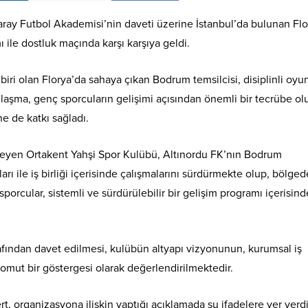
aray Futbol Akademisi’nin daveti üzerine İstanbul’da bulunan Flo
 ile dostluk maçında karşı karşıya geldi.
iri olan Florya’da sahaya çıkan Bodrum temsilcisi, disiplinli oyu
ılaşma, genç sporcuların gelişimi açısından önemli bir tecrübe ol
ne de katkı sağladı.
imseyen Ortakent Yahşi Spor Kulübü, Altınordu FK’nın Bodrum
ı ile iş birliği içerisinde çalışmalarını sürdürmekte olup, bölged
rcular, sistemli ve sürdürülebilir bir gelişim programı içerisind
afından davet edilmesi, kulübün altyapı vizyonunun, kurumsal iş
 somut bir göstergesi olarak değerlendirilmektedir.
, organizasyona ilişkin yaptığı açıklamada şu ifadelere yer verdi