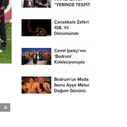
“YERİNDE TESPİT
EDİP HIZLI
ÇÖZÜMLER
ÜRETİYORUZ”
Çanakkale Zaferi
108. Yıl
Dönümünde
Bodrum’da Çeşitli
Etkinliklerle
Kutlandı
Cemil İpekçi’nin
‘Bodrum’
Koleksiyonuyla
Podyuma Yaz Geldi
Bodrum’un Moda
İkonu Ayşe Matur
Doğum Gününü
Kutladı
A
-