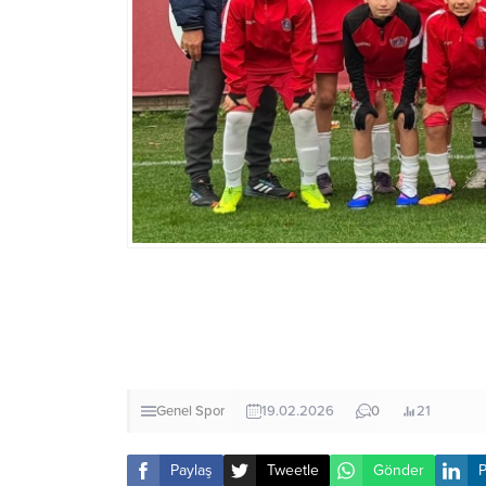
Genel
Spor
19.02.2026
0
21
Paylaş
Tweetle
Gönder
P