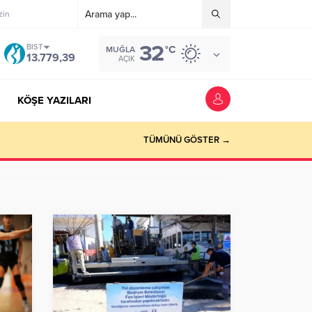
zin
32
BIST
°C
MUĞLA
13.779,39
AÇIK
KÖŞE YAZILARI
riyer kazandırmak”
TÜMÜNÜ GÖSTER →