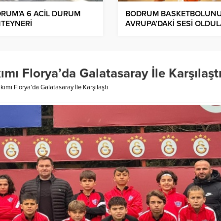
RUM’A 6 ACİL DURUM
BODRUM BASKETBOLUN
TEYNERİ
AVRUPA’DAKİ SESİ OLDU
mı Florya’da Galatasaray İle Karşılaşt
ımı Florya’da Galatasaray İle Karşılaştı