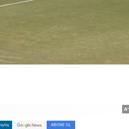
A
+
ABONE OL
aylaş