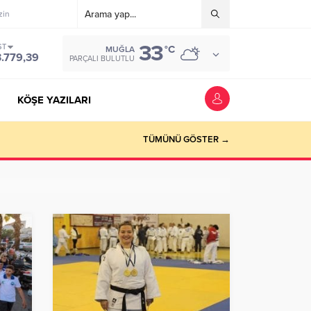
zin
33
ST
°C
MUĞLA
3.779,39
PARÇALI BULUTLU
KÖŞE YAZILARI
riyer kazandırmak”
TÜMÜNÜ GÖSTER →