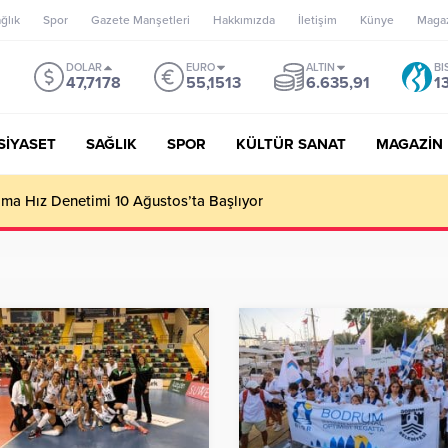
ğlık
Spor
Gazete Manşetleri
Hakkımızda
İletişim
Künye
Maga
DOLAR
EURO
ALTIN
BI
47,7178
55,1513
6.635,91
1
SİYASET
SAĞLIK
SPOR
KÜLTÜR SANAT
MAGAZİN
’un misyonu, mottosu, vizyonu; genç oyuncuları parlatıp onlara ka