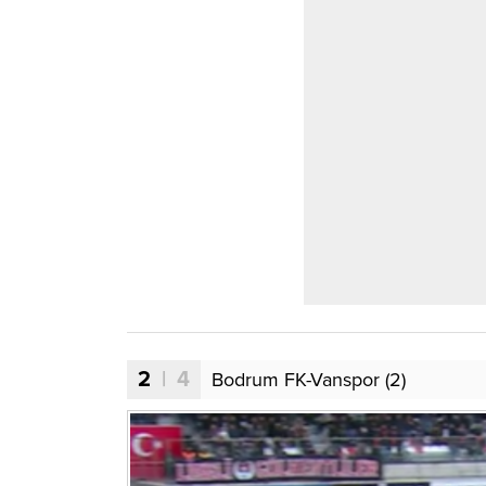
2
| 4
Bodrum FK-Vanspor (2)