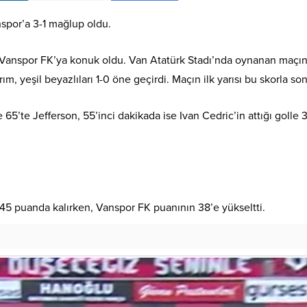
nspor’a 3-1 mağlup oldu.
K Vanspor FK’ya konuk oldu. Van Atatürk Stadı’nda oynanan maçı
, yeşil beyazlıları 1-0 öne geçirdi. Maçın ilk yarısı bu skorla son
e 65’te Jefferson, 55’inci dakikada ise Ivan Cedric’in attığı golle 
5 puanda kalırken, Vanspor FK puanının 38’e yükseltti.