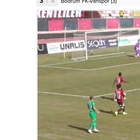
3
| 4
Bodrum FK-Vanspor (3)