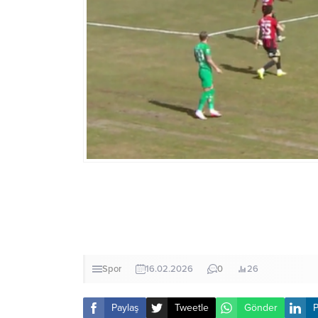
Spor
16.02.2026
0
26
Paylaş
Tweetle
Gönder
P