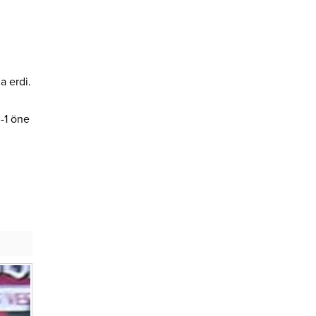
n
a erdi.
3-1 öne