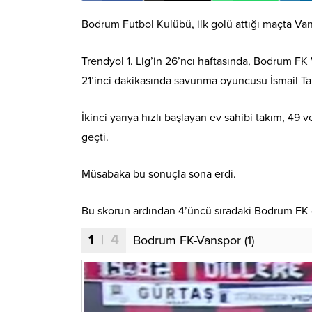
Bodrum Futbol Kulübü, ilk golü attığı maçta Va
Trendyol 1. Lig’in 26’ncı haftasında, Bodrum F
21’inci dakikasında savunma oyuncusu İsmail Tarım
İkinci yarıya hızlı başlayan ev sahibi takım, 49 v
geçti.
Müsabaka bu sonuçla sona erdi.
Bu skorun ardından 4’üncü sıradaki Bodrum FK 4
1
| 4
Bodrum FK-Vanspor (1)