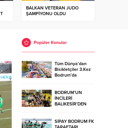
BALKAN VETERAN JUDO
RT
ŞAMPİYONU OLDU
Popüler Konular
Tüm Dünya’dan
Bisikletçiler 3.Kez
Bodrum’da
Buluşacaklar
BODRUM’UN
İNCİLERİ
BALIKESİR’DEN
GALİBİYETLE
DÖNDÜ
SİPAY BODRUM FK
TARAFTARI