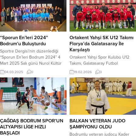
Karşılaşmaya taraftarının desteğiyle
sporcuların başarılarından dolayı
hızlı ve etkili başlayan yeşil-
mutlu olduklarını ifade eden
beyazlılar, oyunun kontrolünü kısa
Branşlardan Sorumlu Asbaşkan
sürede eline aldı. Aradığı golü
Fatih Öztarakçı, “Bizler
30’uncu dakikada Hotic ile bulan
Bodrumspor olarak başkanımız
Sipay Bodrum FK, skoru 1-0’a
Rıza Karakaya önderliğinde
“Sporun En’leri 2024”
Ortakent Yahşi SK U12 Takımı
getirerek büyük...
Bodrum yarımadamızda çeşitli
Bodrum’u Buluşturdu
Florya’da Galatasaray İle
branşlarımızla genç yeteneklerimizi
Karşılaştı
Sportre Dergisi’nin düzenlediği
amatör branşlarımızla...
“Sporun En’leri Bodrum 2024” 4
Ortakent Yahşi Spor Kulübü U12
Mart 2025 Salı günü Nurol Kültür
Takımı, Galatasaray Futbol
Merkezi’nde yapıldı. Bodrum
Akademisi’nin daveti üzerine
04.03.2025
0
19.02.2026
0
Kaymakamlığı, Bodrum Belediyesi,
İstanbul’da bulunan Florya Metin
Bodrum Gençlik Spor İlçe
Oktay Tesisleri’nde Galatasaray U12
Müdürlüğü hamiliğinde Sportre
Takımı ile dostluk maçında karşı
Dergisi’nin organize ettiği gecede
karşıya geldi. Türk futbolunun
Bodrum’un spor dünyası bir araya
önemli altyapı merkezlerinden biri
geldi. Samimiyeti ve enerjisi yüksek
olan Florya’da sahaya çıkan
olan geceye; Bodrum Kaymakamı
Bodrum temsilcisi, disiplinli oyun
Mustafa Çit, Bodrum Belediye
anlayışı ve mücadele gücüyle
ÇAĞDAŞ BODRUM SPOR’UN
BALKAN VETERAN JUDO
Başkan...
dikkat çekti. Karşılaşma, genç
ALTYAPISI LİGE HIZLI
ŞAMPİYONU OLDU
sporcuların gelişimi...
BAŞLADI
Bodrumlu veteran judocu Kader