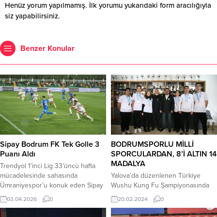
Henüz yorum yapılmamış. İlk yorumu yukarıdaki form aracılığıyla
siz yapabilirsiniz.
Benzer Konular
Sipay Bodrum FK Tek Golle 3
BODRUMSPORLU MİLLİ
Puanı Aldı
SPORCULARDAN, 8’İ ALTIN 14
MADALYA
Trendyol 1’inci Lig 33’üncü hafta
mücadelesinde sahasında
Yalova’da düzenlenen Türkiye
Ümraniyespor’u konuk eden Sipay
Wushu Kung Fu Şampiyonasında
Bodrum FK, sahadan 1-0’lık
Bodrumsporlu milli sporcular 8
03.04.2026
0
20.02.2024
0
galibiyetle ayrılarak Play-Off
altın, 4 gümüş ve 2 bronz olmak
yolunda avantajlı konuma geçti.
üzere 14 madalya kazandı. Milli