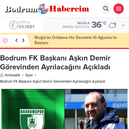
36
ALTIN
°C
MUĞLA
6.660,55
PARÇALI BULUTLU
Ankara; “Bodrum’un misyonu, mottosu, vizyonu;
genç oyuncuları parlatıp onlara kariyer
kazandırmak”
Bodrum FK Başkanı Aşkın Demir
Görevinden Ayrılacağını Açıkladı
Anasayfa
Spor
Bodrum FK Başkanı Aşkın Demir Görevinden Ayrılacağını Açıkladı