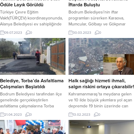
Ödüle Layık Görüldü
İftarda Buluştu
Türkiye Çevre Eğitim
Bodrum Belediyesi’nin iftar
Vakfı(TÜRÇEV) koordinasyonunda,
programları sürerken Karaova,
Alanya Belediyesi ev sahipliğinde
Mumcular, Gölbaşı ve Gökpınar
Antalya ili Alanya İlçesi Damlataş
mahallelerinden yüzlerce kişi iftarı
09.07.2023
0
30.03.2023
0
Engelsiz Halk Plajı’ nda “Ulusal
birlikte açtı. Bodrum Belediye
Mavi Bayrak Ödül Töreni”
Başkanı Ahmet Aras, CHP Bodrum
düzenlendi. T.C. Kültür ve Turizm
İlçe Başkanı Başar Bıyıklı, CHP
Bakanlığı’na bağlı beş yıldızlı
Bodrum Kadın Kolu Başkanı Umut
Yasmin Bodrum Resort Oteli de
Anıl Özdoğan, CHP Bodrum
ödüle layık görüldü. Ödül törenine
Gençlik Kolları Başkanı Ferhat
Antalya Büyükşehir Belediye
Ceyhan, belediye meclis üyeleri,
Başkanı Muhittin Böcek, TÜRÇEV
mahalle muhtarları, birim amirleri
Belediye, Torba’da Asfaltlama
Halk sağlığı hizmeti ihmali,
Başkanı...
ile...
Çalışmaları Başlatıldı
salgın riskini ortaya çıkarabilir!
Bodrum Belediyesi tarafından ilçe
Kahramanmaraş’ta meydana gelen
genelinde gerçekleştirilen
ve 10 ilde büyük yıkımlara yol açan
asfaltlama çalışmalarına Torba
depremde 19 binin üzerinde can
Mahallesi’nde devam ediliyor
kaybı meydana gelirken; arama
21.04.2023
0
13.02.2023
0
Bodrum Belediyesi Fen İşleri
kurtarma çalışmaları ve
Müdürlüğü, ilçe genelinde başlattığı
depremzedelerin ihtiyaçlarının
asfaltlama çalışmalarına Torba’yı da
karşılanmasına yönelik çalışmalar