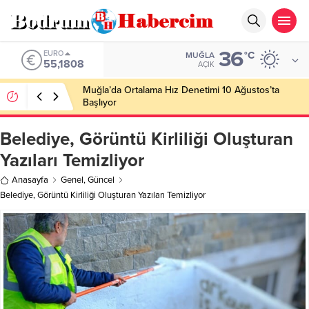
36
ALTIN
°C
MUĞLA
6.662,82
AÇIK
Ankara; “Bodrum’un misyonu, mottosu, vizyonu;
genç oyuncuları parlatıp onlara kariyer
kazandırmak”
Belediye, Görüntü Kirliliği Oluşturan
Yazıları Temizliyor
Anasayfa
Genel
,
Güncel
Belediye, Görüntü Kirliliği Oluşturan Yazıları Temizliyor