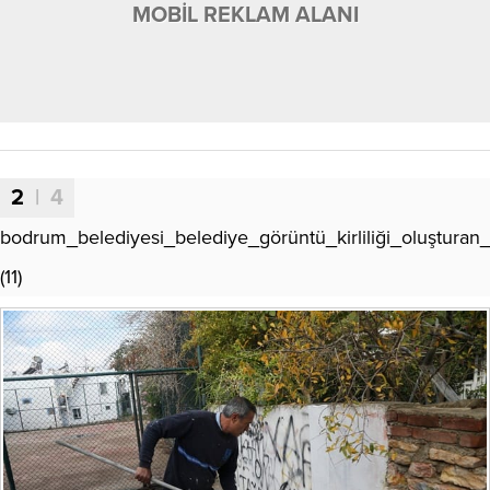
MOBİL REKLAM ALANI
2
| 4
bodrum_belediyesi_belediye_görüntü_kirliliği_oluşturan_y
(11)