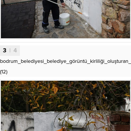
3
| 4
bodrum_belediyesi_belediye_görüntü_kirliliği_oluşturan_y
(12)