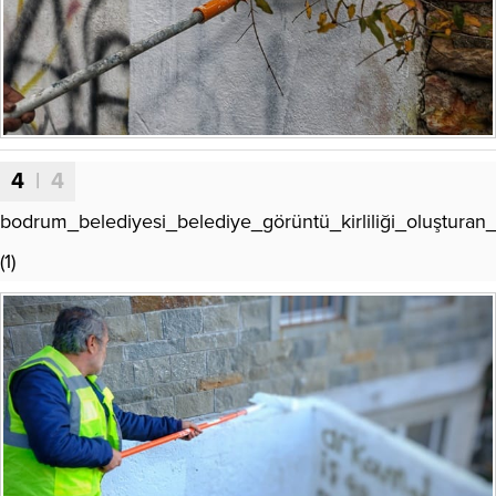
4
| 4
bodrum_belediyesi_belediye_görüntü_kirliliği_oluşturan_y
(1)