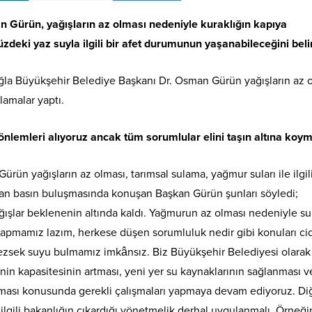
Gürün, yağışların az olması nedeniyle kuraklığın kapıya
deki yaz suyla ilgili bir afet durumunun yaşanabileceğini belirt
uğla Büyükşehir Belediye Başkanı Dr. Osman Gürün yağışların az o
lamalar yaptı.
 önlemleri alıyoruz ancak tüm sorumlular elini taşın altına koym
ün yağışların az olması, tarımsal sulama, yağmur suları ile ilgil
lan basın buluşmasında konuşan Başkan Gürün şunları söyledi;
ğışlar beklenenin altında kaldı. Yağmurun az olması nedeniyle su
e yapmamız lazım, herkese düşen sorumluluk nedir gibi konuları ci
emezsek suyu bulmamız imkânsız. Biz Büyükşehir Belediyesi olarak
nin kapasitesinin artması, yeni yer su kaynaklarının sağlanması v
nılması konusunda gerekli çalışmaları yapmaya devam ediyoruz. Di
lgili bakanlığın çıkardığı yönetmelik derhal uygulanmalı. Örneği