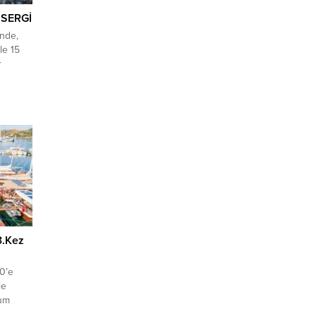
SERGİ
inde,
le 15
r
ergi
topladı.
irleri
s Şengül
tiği
3.Kez
00’e
le
rum