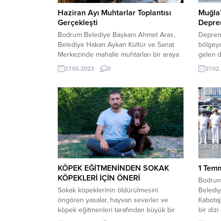
Haziran Ayı Muhtarlar Toplantısı
Muğla’
Gerçekleşti
Deprem
Bodrum Belediye Başkanı Ahmet Aras,
Depreml
Belediye Hakan Aykan Kültür ve Sanat
bölgeye
Merkezinde mahalle muhtarları bir araya
gelen 
geldi. Bodrum Belediyesi Muhtarlık İşleri
çalışma
27.05.2023
0
21.02
Müdürlüğü tarafından düzenlenen
koordin
toplantıya Bodrum Belediye Başkanı
Orhan T
Ahmet Aras, başkan yardımcıları, meclis
Valiliği
üyeleri, Bodrum Muhtarlar Derneği
toplant
Başkanı Ahmet Cemil Gündüz, mahalle
yanı sı
muhtarları ve basın mensupları katıldı.
ve Koor
Toplantıda dört yıllık...
Vali Yar
KÖPEK EĞİTMENİNDEN SOKAK
1 Tem
KÖPEKLERİ İÇİN ÖNERİ
Bodrum
Sokak köpeklerinin öldürülmesini
Belediy
öngören yasalar, hayvan severler ve
Kabota
köpek eğitmenleri tarafından büyük bir
bir dizi
tepkiyle karşılandı. Köpek eğitmenleri, bu
Kabotaj