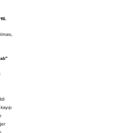
ti.
lması,
alı”
i
ddi
 kayıp
e
ğer
n