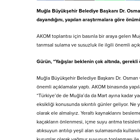
Muğla Büyükşehir Belediye Başkanı Dr. Osman 
dayandığını, yapılan araştırmalara göre önümüz
AKOM toplantısı için basınla bir araya gelen M
tarımsal sulama ve susuzluk ile ilgili önemli açık
Gürün, “Yağışlar beklenin çok altında, gerekli
Muğla Büyükşehir Belediye Başkanı Dr. Osman Gür
önemli açıklamalar yaptı. AKOM binasında yapı
“Türkiye’de de Muğla’da da Mart ayına kadar ya
eksikliği konusunda sıkıntılı günler geliyor. N
olarak ele almalıyız. Yeraltı kaynaklarını besl
kaçakların önlenmesi, içme suyu arıtma tesisleri
atıksuyun arıtılıp yeşil alan sulamasında kulla
kurumlar olarak yağmur suyunun toplanması ile i