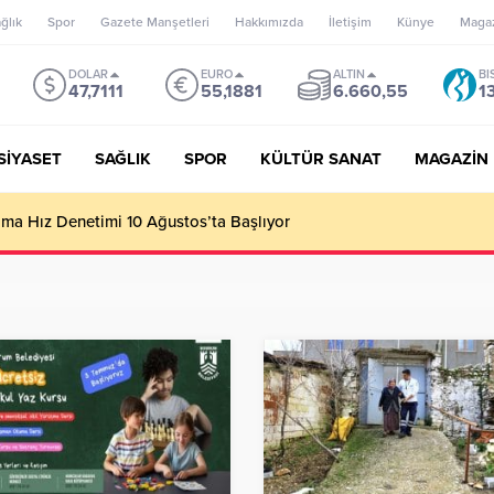
ğlık
Spor
Gazete Manşetleri
Hakkımızda
İletişim
Künye
Maga
DOLAR
EURO
ALTIN
BI
47,7111
55,1881
6.660,55
1
SİYASET
SAĞLIK
SPOR
KÜLTÜR SANAT
MAGAZİN
’un misyonu, mottosu, vizyonu; genç oyuncuları parlatıp onlara ka