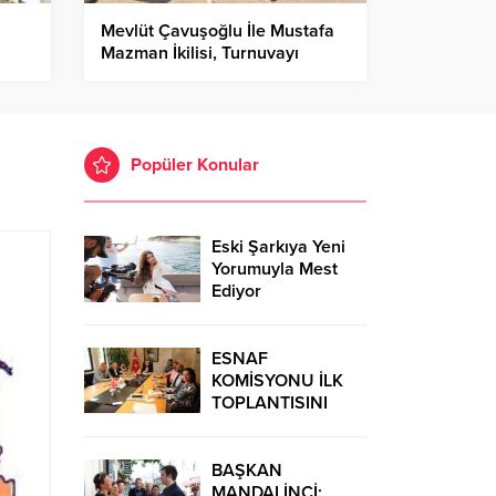
Mevlüt Çavuşoğlu İle Mustafa
Mazman İkilisi, Turnuvayı
Birincilikle Tamamladı
Popüler Konular
Eski Şarkıya Yeni
Yorumuyla Mest
Ediyor
ESNAF
KOMİSYONU İLK
TOPLANTISINI
GERÇEKLEŞTİRDİ
BAŞKAN
MANDALİNCİ: