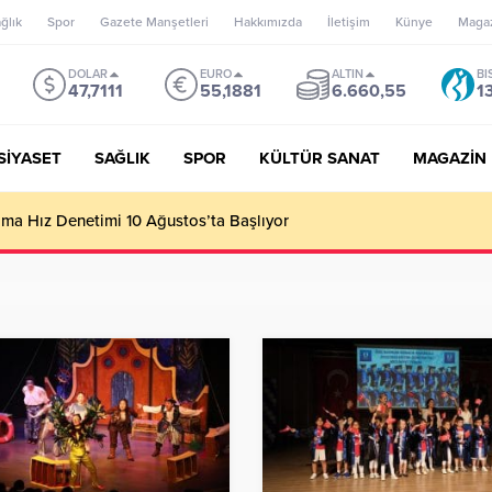
ğlık
Spor
Gazete Manşetleri
Hakkımızda
İletişim
Künye
Maga
DOLAR
EURO
ALTIN
BI
47,7111
55,1881
6.660,55
1
SİYASET
SAĞLIK
SPOR
KÜLTÜR SANAT
MAGAZİN
’un misyonu, mottosu, vizyonu; genç oyuncuları parlatıp onlara ka