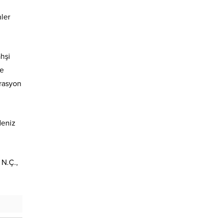
ler
hşi
de
erasyon
deniz
 N.Ç.,