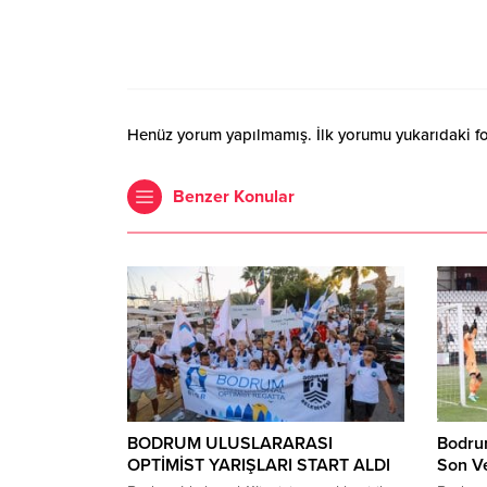
Henüz yorum yapılmamış. İlk yorumu yukarıdaki form
Benzer Konular
BODRUM ULUSLARARASI
Bodrum
OPTİMİST YARIŞLARI START ALDI
Son V