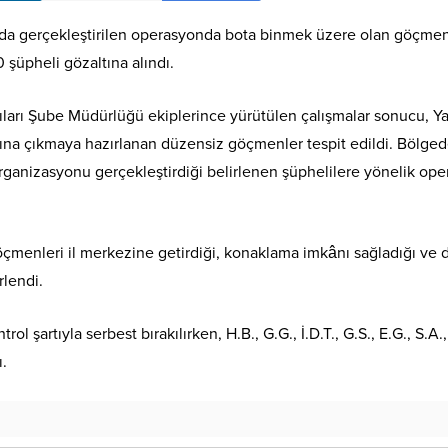
a gerçekleştirilen operasyonda bota binmek üzere olan göçmen
 şüpheli gözaltına alındı.
arı Şube Müdürlüğü ekiplerince yürütülen çalışmalar sonucu, Ya
şına çıkmaya hazırlanan düzensiz göçmenler tespit edildi. Bölge
ganizasyonu gerçekleştirdiği belirlenen şüphelilere yönelik op
öçmenleri il merkezine getirdiği, konaklama imkânı sağladığı ve 
rlendi.
l şartıyla serbest bırakılırken, H.B., G.G., İ.D.T., G.S., E.G., S.A.,
ı.