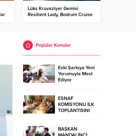
Lüks Kruvaziyer Gemisi
lar
Resilient Lady, Bodrum Cruise
Port’ta
Popüler Konular
Eski Şarkıya Yeni
Yorumuyla Mest
Ediyor
ESNAF
KOMİSYONU İLK
TOPLANTISINI
GERÇEKLEŞTİRDİ
BAŞKAN
MANDALİNCİ: