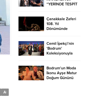
“YERİNDE TESPİT
EDİP HIZLI
ÇÖZÜMLER
ÜRETİYORUZ”
Çanakkale Zaferi
108. Yıl
Dönümünde
Bodrum’da Çeşitli
Etkinliklerle
Kutlandı
Cemil İpekçi’nin
‘Bodrum’
Koleksiyonuyla
Podyuma Yaz Geldi
Bodrum’un Moda
İkonu Ayşe Matur
Doğum Gününü
Kutladı
A
-