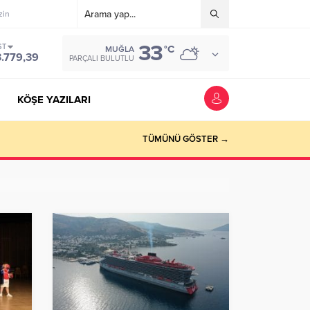
zin
33
ST
°C
MUĞLA
3.779,39
PARÇALI BULUTLU
KÖŞE YAZILARI
riyer kazandırmak”
TÜMÜNÜ GÖSTER →