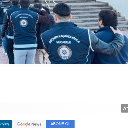
A
+
ABONE OL
aylaş