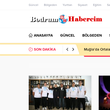
Güncel
Bölgeden
Yurttan
Siyaset
Eğitim
Sa
ANASAYFA
GÜNCEL
BÖLGEDEN
SON DAKİKA
Ankara; “Bodrum