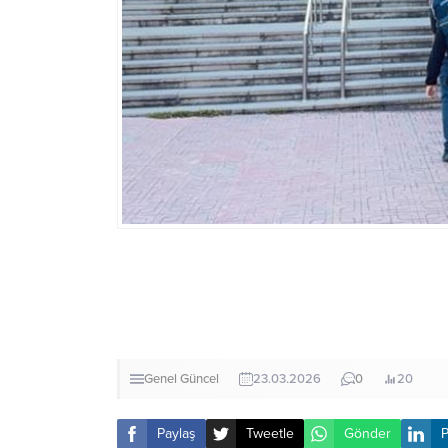
Genel
Güncel
23.03.2026
0
20
Paylaş
Tweetle
Gönder
P