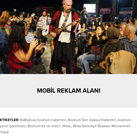
MOBİL REKLAM ALANI
ETİKETLER:
BaBaZula
,
bodrum haberleri
,
Bodrum Son Dakika Haberleri
,
bodrum
yerel gazeteleri
,
Bodrum'da ne oldu?
,
Milas
,
Milas Belediye Başkanı Muhammet
Tokat