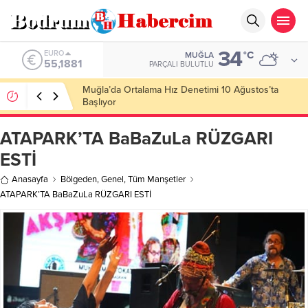
34
ALTIN
°C
MUĞLA
6.660,55
PARÇALI BULUTLU
Ankara; “Bodrum’un misyonu, mottosu, vizyonu;
genç oyuncuları parlatıp onlara kariyer
kazandırmak”
ATAPARK’TA BaBaZuLa RÜZGARI
ESTİ
Anasayfa
Bölgeden
,
Genel
,
Tüm Manşetler
ATAPARK’TA BaBaZuLa RÜZGARI ESTİ