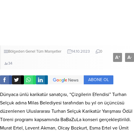
Bölgeden
Genel
Tüm Manşetler
14.10.2023
0
A
A
+
-
34
ABONE OL
Dünyaca ünlü karikatür sanatçısı, “Çizgilerin Efendisi” Turhan
Selçuk adına Milas Belediyesi tarafından bu yıl on üçüncüsü
düzenlenen Uluslararası Turhan Selçuk Karikatür Yarışması Ödül
Töreni programı kapsamında BaBaZuLa konseri gerçekleştirildi.
Murat Ertel, Levent Akman, Olcay Bozkurt, Esma Ertel ve Ümit