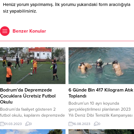
Henüz yorum yapılmamış. İlk yorumu yukarıdaki form aracılığıyla
siz yapabilirsiniz.
Benzer Konular
Bodrum’da Depremzede
6 Günde Bin 417 Kilogram Atık
Çocuklara Ücretsiz Futbol
Toplandı
Okulu
Bodrum’un 10 ayrı koyunda
Bodrum’da faaliyet gösteren 2
gerçekleştirilmesi planlanan 2023
futbol okulu, kapılarını depremzede
Yılı Deniz Dibi Temizlik Kampanyası
çocuklara açtı. İki okulda
Turgutreis’te devam etti. Her hafta
01.03.2023
0
16.08.2023
0
depremzedelere ücretsiz futbol
bir koyda deniz dibi temizliği yapan
okulu sunuyor Bodrum’da faaliyet
Bodrum Belediyesi ekipleri, bu