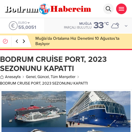
33
ALTIN
°C
MUĞLA
6.584,66
PARÇALI BULUTLU
Ankara; “Bodrum’un misyonu, mottosu, vizyonu;
genç oyuncuları parlatıp onlara kariyer
kazandırmak”
BODRUM CRUİSE PORT, 2023
SEZONUNU KAPATTI
Anasayfa
Genel
,
Güncel
,
Tüm Manşetler
BODRUM CRUİSE PORT, 2023 SEZONUNU KAPATTI