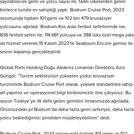
sayılabilecek gemi ve yolcu sayısı ile, farklı ülkelerden gelen
binlerce turiste ev sahipliği yaptı. Bodrum Cruise Port, 2023
sezonunda toplam 101 gemi ve 102 bin 479 kruvaziyer
yolcusunu ağırladı. Bodrum-Kos arası feribot seferlerinde ise,
836 feribot seferi ile, 114.681 yolcuya ve 388 lüks özel mega yata
da hizmet vererek 15 Kasım 2023’te Seabourn Encore gemisi ile
sezon kapanışı gerçekleştirdi.
Global Ports Holding Doğu Akdeniz Limanları Direktörü Aziz
Güngör, “Turizm sektörünün yükselen yıldızı kruvaziyer
turizminde Bodrum Cruise Port olarak, yüksek standartlara sahip
alt yapımız ve operasyonel bilgi birikimimizle öne çıkıyoruz. Bu
sezon Türkiye’ye ilk defa gelen gemileri limanımızda ağırladık.
Önümüzdeki yıl Bodrum’da daha fazla gemi seferiyle, daha fazla
yolcu beklediğimizi şimdiden müjdeleyebilirim” dedi.
Bodrum Cruise Port, 2023 sezonunda toplam 101 gemi ve 102