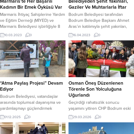
Marmaris’te Her Başarılı
Belediyeden Şehit Yakınları,
Kadının Bir Emek Öyküsü Var
Gaziler Ve Muhtarlarla İftar
Marmaris İhtiyaç Sahiplerine Yardım
Bodrum Belediyesi tarafından
ve Eğitim Derneği (MİYED) ve
Bodrum Belediye Başkanı Ahmet
Marmaris Belediyesi işbirliğiyle 8
Aras’ın katılımıyla şehit yakınları,
Mart Dünya Emekçi Kadınlar Günü
gaziler ve muhtarlara iftar yemeği
10.03.2023
0
16.04.2023
0
nedeniyle düzenlenen etkinlikte;
düzenlendi. Bodrum
işinde yükselmiş 14 başarılı kadın,
BelediyesiKültür ve Sosyal İşler
nereden nereye geldiklerinin
Müdürlüğü organizasyonunda 15
öyküsünü anlattı. Marmaris
Nisan Cumartesi günüBitez
Belediyesi Çok Amaçlı salonda
Belediye Kafe’de düzenlenen iftar
gerçekleşen etkinliğe Marmaris
yemeğinebaşta Başkan Ahmet Aras
STK’ları üyesi kadınlar büyük ilgi
olmak üzere Meclis Üyesi Emel
gösterirken, MİYED Başkanı Hayat
Çakaloğlu,CHP İlçe Başkanı Başar
“Atma Paylaş Projesi” Devam
Osman Öneş Düzenlenen
Yaraş; Marmaris’in...
Bıyıklı, CHP Kadın Kolları Başkanı...
Ediyor
Törenle Son Yolculuğuna
Uğurlandı
Bodrum Belediyesi, vatandaşlar
arasında toplumsal dayanışma ve
Geçirdiği rahatsızlık sonucu
yardımlaşmayı güçlendirmek
yaşamını yitiren CHP Bodrum eski
amacıyla başlattığı “Atma Paylaş
ilçe başkanlarından Osman Öneş,
01.12.2025
0
29.03.2026
0
Projesi” çalışmalarını sürdürüyor.
son yolculuğuna uğurlandı.
Sosyal belediyecilik anlayışı
Bodrum siyasetinin tanınmış
doğrultusunda kent genelinde
isimlerinden Osman Öneş, aynı