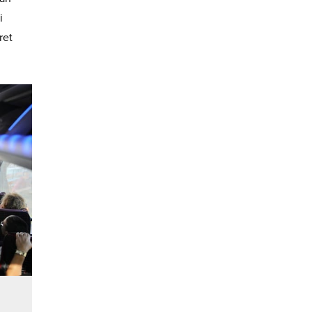
i
ret