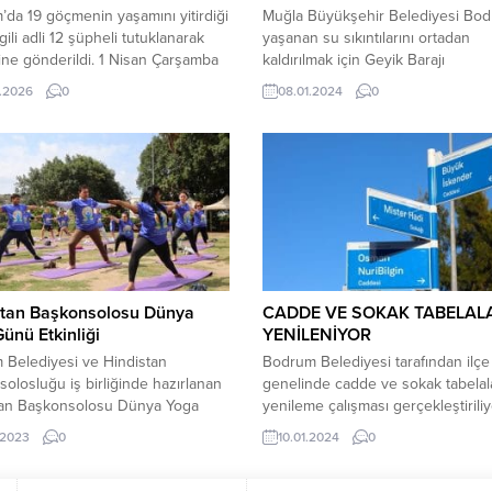
da 19 göçmenin yaşamını yitirdiği
Muğla Büyükşehir Belediyesi Bo
lgili adli 12 şüpheli tutuklanarak
yaşanan su sıkıntılarını ortadan
ne gönderildi. 1 Nisan Çarşamba
kaldırılmak için Geyik Barajı
lıkavak Mahallesi açıklarında ağır
kamulaştırarak baraj suyunun tam
.2026
0
08.01.2024
0
rtları sebebiyle su alan göçmen
içme suyu olarak Bodrum’a aktar
ttı. İhbarın ardından 3 Sahil
amaçlıyor. Muğla Büyükşehir Bele
k botu ile 1 helikopter sevk edildi.
Su ve Kanalizasyon idaresi (MUSK
 20 göçmen sağ olarak
Müdürlüğü ekipleri Bodrum’un e
ırken 19 göçmen yaşamını yitirdi....
sorunu olan içme suyu problemin
ortadan kaldırmak için çalışmaların
sürdürüyor. Bölgeye ilave su sağl
stan Başkonsolosu Dünya
CADDE VE SOKAK TABELAL
ünü Etkinliği
YENİLENİYOR
 Belediyesi ve Hindistan
Bodrum Belediyesi tarafından ilçe
olosluğu iş birliğinde hazırlanan
genelinde cadde ve sokak tabelal
tan Başkonsolosu Dünya Yoga
yenileme çalışması gerçekleştirili
kinliği gerçekleşti. Bodrum
Bodrum Belediyesi yarımada gene
.2023
0
10.01.2024
0
esi Kültür ve Sosyal İşler
bütüncül bir görsel kent kimliği
üğü organizasyonuyla Hindistan
oluşturmak için bilgilendirme ve