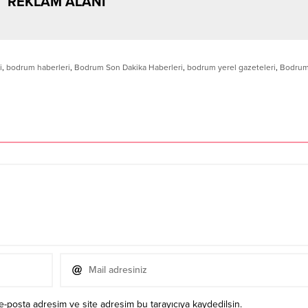
REKLAM ALANI
i
,
bodrum haberleri
,
Bodrum Son Dakika Haberleri
,
bodrum yerel gazeteleri
,
Bodrum
e-posta adresim ve site adresim bu tarayıcıya kaydedilsin.