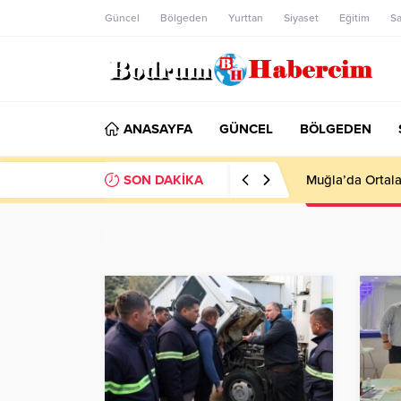
Güncel
Bölgeden
Yurttan
Siyaset
Eğitim
Sa
ANASAYFA
GÜNCEL
BÖLGEDEN
SON DAKİKA
Ankara; “Bodrum