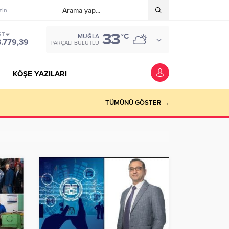
zin
33
ST
°C
MUĞLA
3.779,39
PARÇALI BULUTLU
KÖŞE YAZILARI
riyer kazandırmak”
TÜMÜNÜ GÖSTER →