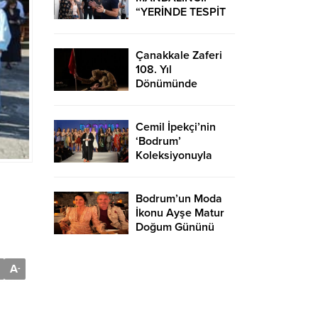
“YERİNDE TESPİT
EDİP HIZLI
ÇÖZÜMLER
ÜRETİYORUZ”
Çanakkale Zaferi
108. Yıl
Dönümünde
Bodrum’da Çeşitli
Etkinliklerle
Kutlandı
Cemil İpekçi’nin
‘Bodrum’
Koleksiyonuyla
Podyuma Yaz Geldi
Bodrum’un Moda
İkonu Ayşe Matur
Doğum Gününü
Kutladı
A
-