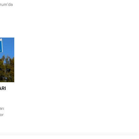
drum’da
amını
mayı
diyesi
İ) Genel
n büyük
i
ı
amak...
ARI
arı
yor
linde