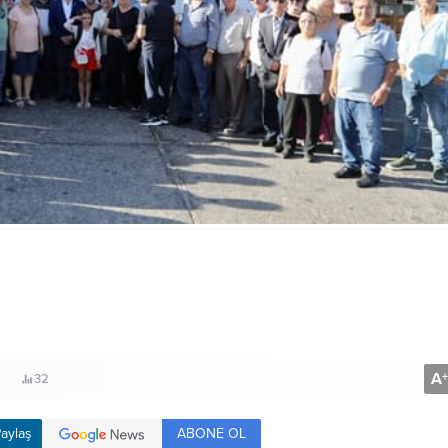
A
+
32
ABONE OL
aylaş