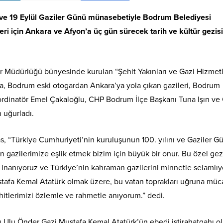
ı ve 19 Eylül Gaziler Günü münasebetiyle Bodrum Belediyesi
ri için Ankara ve Afyon’a üç gün sürecek tarih ve kültür gezisi
er Müdürlüğü bünyesinde kurulan “Şehit Yakınları ve Gazi Hizmetl
, Bodrum eski otogardan Ankara’ya yola çıkan gazileri, Bodrum
rdinatör Emel Çakaloğlu, CHP Bodrum İlçe Başkanı Tuna Işın ve
 uğurladı.
, “Türkiye Cumhuriyeti’nin kuruluşunun 100. yılını ve Gaziler G
gazilerimize eşlik etmek bizim için büyük bir onur. Bu özel gez
na inanıyoruz ve Türkiye’nin kahraman gazilerini minnetle selamlıy
stafa Kemal Atatürk olmak üzere, bu vatan toprakları uğruna müc
itlerimizi özlemle ve rahmetle anıyorum.” dedi.
u Ulu Önder Gazi Mustafa Kemal Atatürk’ün ebedi istirahatgahı o