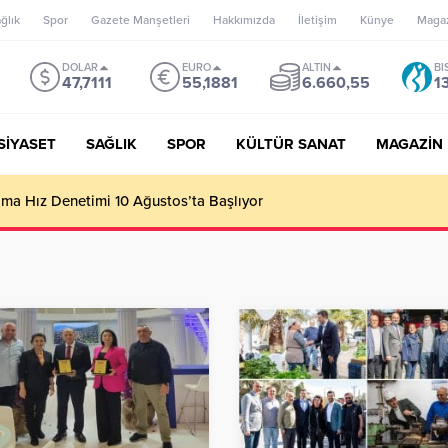
ğlık
Spor
Gazete Manşetleri
Hakkımızda
İletişim
Künye
Maga
DOLAR
EURO
ALTIN
BI
47,7111
55,1881
6.660,55
1
SİYASET
SAĞLIK
SPOR
KÜLTÜR SANAT
MAGAZİN
’un misyonu, mottosu, vizyonu; genç oyuncuları parlatıp onlara ka