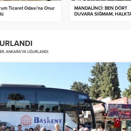
rum Ticaret Odası’na Onur
MANDALİNCİ: BEN DÖRT
lü
DUVARA SIĞMAM, HALKT
KOPAMAM
ĞURLANDI
ER, ANKARA’YA UĞURLANDI