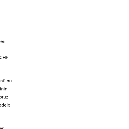
eri
 CHP
ünü’nü
inin,
oruz.
adele
lan