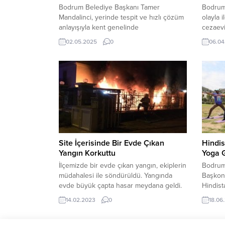
Bodrum Belediye Başkanı Tamer
Bodrum’
Mandalinci, yerinde tespit ve hızlı çözüm
olayla i
anlayışıyla kent genelinde
cezaevi
gerçekleştirdiği saha ziyaretlerine ara
günü Ya
02.05.2025
0
06.04
vermeden devam ediyor. Başkan
hava şa
Mandalinci, mahalle sakinleri ve esnafla
botu ba
ile birebir temas kurduğu saha
Güvenli
ziyaretlerine Torba ve Yokuşbaşı
Olayda
Mahallelerinde devam etti. Mahalle
kurtarıl
ziyaretlerine başkan yardımcıları, meclis
üyeleri, ilgili birim müdürleri, Torba
Mahalle Muhtarı...
Site İçerisinde Bir Evde Çıkan
Hindi
Yangın Korkuttu
Yoga G
İlçemizde bir evde çıkan yangın, ekiplerin
Bodrum
müdahalesi ile söndürüldü. Yangında
Başkons
evde büyük çapta hasar meydana geldi.
Hindis
Sabaha karşı Müsgebi Mahallesi’ndeki
Günü Et
14.02.2023
0
18.06
Yalı Sitesi içerisindeki 2 katlı binanın alt
Belediy
katında yangın başladı. Klimadan çıktığı
Müdürl