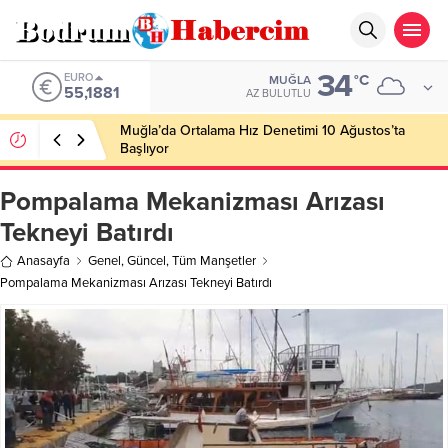
34
EURO
°C
MUĞLA
55,1881
AZ BULUTLU
Muğla’da Ortalama Hız Denetimi 10 Ağustos’ta
Başlıyor
Pompalama Mekanizması Arızası
Tekneyi Batırdı
Anasayfa
Genel
,
Güncel
,
Tüm Manşetler
Pompalama Mekanizması Arızası Tekneyi Batırdı