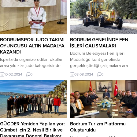
BODRUMSPOR JUDO TAKIMI
BODRUM GENELİNDE FEN
OYUNCUSU ALTIN MADALYA
İŞLERİ ÇALIŞMALARI
KAZANDI
Bodrum Belediyesi Fen İşleri
Isparta’da organize edilen okullar
Müdürlüğü kent genelinde
arası yıldızlar judo kategorisinde
gerçekleştirdiği çalışmalara ara
Bodrumspor Judo takımı oyuncusu
vermeden devam ediyor.
10.02.2024
0
08.08.2024
0
Cemal Afşin rakiplerini tam puanla
Bodrum’un her bölgesinde
yenerek altın madalyanın sahibi
çalışmalarını yürüten Bodrum Fen
oldu. Isparta’da düzenlenen okullar
işleri Müdürlüğü ekipleri asfalt
arası ‘Judo yıldızlar bölge
serim ve yama işlemlerinin yanında
şampiyonasında’ Bodrumspor Judo
yol bakım onarım, beton yol
takımı adına genç yetenek Cemal
dökümü, bordür döşeme ve
Afşin yarıştı. Bölge maçlarında
tamiratı, kaldırım ve parke tamiratı,
yıldızlar kategorisinde 55
koruge boru döşeme, mazgal
GÜÇDER Yeniden Yapılanıyor:
Bodrum Turizm Platformu
kilogramda yarışan Afşin, bütün
imalatı, rotmiks yama,...
Gümbet İçin 2. Nesil Birlik ve
Oluşturuldu
rakipleri tam...
Dayanışma Dönemi Başlıyor