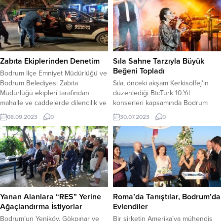
Zabıta Ekiplerinden Denetim
Sıla Sahne Tarzıyla Büyük
Beğeni Topladı
Bodrum İlçe Emniyet Müdürlüğü ve
Bodrum Belediyesi Zabıta
Sıla, önceki akşam Kerkisolfej’in
Müdürlüğü ekipleri tarafından
düzenlediği BtcTurk 10.Yıl
mahalle ve caddelerde dilencilik ve
konserleri kapsamında Bodrum
seyyar satıcılık faaliyetlerine yönelik
Antik Tiyatro’da bu yaz ikinci kez
08.09.2023
0
30.07.2023
0
denetimler yapılıyor. Zabıta ekipleri
sahne aldı. Yaz turnesine yoğun bir
ve İlçe Emniyet Müdürlüğü iş
tempo ile devam eden Sıla, yoğun
birliğinde gerçekleştirilen
istek üzerine Bodrumlu
çalışmalar kapsamında 24-25-26
sevenleriyle bir kez daha buluştu.
Ağustos tarihlerinde Çarşı
Besteleriyle ve söylediği şarkılarla
Mahallesi Cevat Şakir Caddesi, Kale
milyonların gönlünde taht kuran
Caddesi, Neyzen Tevfik Caddesi ve
ünlü sanatçı, sahneye çıktığı leopar
Kumbahçe Mahallesi Cumhuriyet...
desenli...
Yanan Alanlara “RES” Yerine
Roma’da Tanıştılar, Bodrum’da
Ağaçlandırma İstiyorlar
Evlendiler
Bodrum’un Yeniköy, Gökpınar ve
Bir şirketin Amerika’ya mühendis