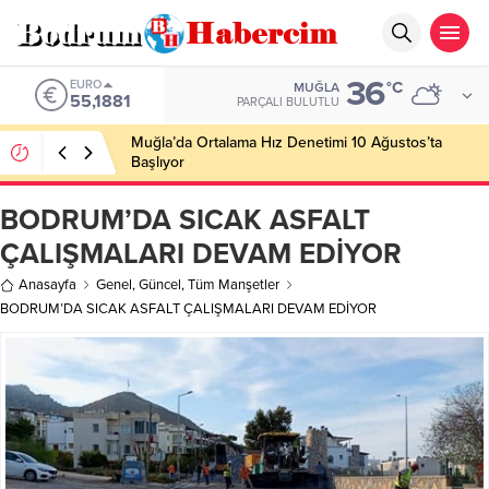
36
EURO
°C
MUĞLA
55,1881
PARÇALI BULUTLU
Muğla’da Ortalama Hız Denetimi 10 Ağustos’ta
Başlıyor
BODRUM’DA SICAK ASFALT
ÇALIŞMALARI DEVAM EDİYOR
Anasayfa
Genel
,
Güncel
,
Tüm Manşetler
BODRUM’DA SICAK ASFALT ÇALIŞMALARI DEVAM EDİYOR