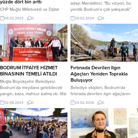
yüzde dört bin arttı
adayı Mandalinci: “Bu vizyon, bu
CHP Muğla Milletvekili ve Dijital
yenilik Bodrum’a çok yakışacak”
Mecralar Komisyonu üyesi Av.
Cumhuriyet Halk Partisi Bodrum
05.02.2023
0
29.02.2024
0
Burak Erbay, Muğla’da elektrik
Belediye Başkan adayı Tamer
faturasını ödeyemeyen mesken
Mandalinci, 31 Mart’ta seçimi
abone sayısının yüzde 4 bin,
kazanırsa Türkiye’nin en genç
tarımsal üretimde faturasını
belediye başkanlarından bir
ödeyemeyen abone sayısının
olacağını söyleyerek, “Bu vizyon ve
yüzde 3 bin 441, ticari işletmeler
yenilik Bodrum’a çok yakışacak.
açısından bakıldığında ise yüzde
Daha mutlu bir Bodrum yaratmak,
682 oranında bir artış görüldüğünü
değer katmak hedefiyle gecemi...
BODRUM İTFAİYE HİZMET
Fırtınada Devrilen Ilgın
söyledi. CHP Muğla Milletvekili
BİNASININ TEMELİ ATILDI
Ağaçları Yeniden Toprakla
Erbay, Türkiye Büyük Millet...
Buluşuyor
Muğla Büyükşehir Belediyesi
Bodrum’da meydana gelebilecek
Belediye ekipleri, Bodrum’da
yangın, kaza, mahsur kalma vb. itfai
fırtınada devrilen ılgın ağaçlarını
olaylara daha hızlı ve etkin
tekniğine uygun şekilde budayarak
02.08.2024
0
24.02.2026
0
müdahale edebilmek için İtfaiye
bulundukları alana yeniden dikiyor.
hizmet binasının temelini attı. Muğla
Kent genelinde 13-17 Şubat tarihleri
Büyükşehir Belediye Başkanı
arasında etkili olan olumsuz hava
Ahmet Aras’ın ev sahipliğinde
koşulları nedeniyle Müskebi
gerçekleştirilen temel atma
Mahallesi Kabakum Plajı’nda 4,
törenine; CHP Genel Başkan
Yalıkavak Mahallesi Küdür