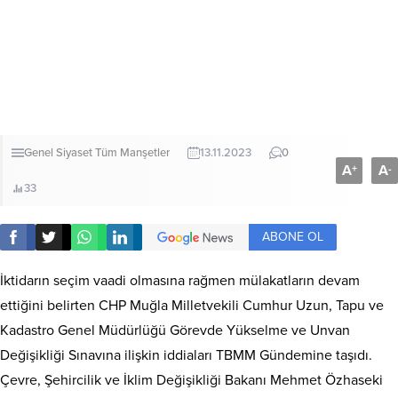
Genel
Siyaset
Tüm Manşetler
13.11.2023
0
A
A
+
-
33
ABONE OL
İktidarın seçim vaadi olmasına rağmen mülakatların devam
ettiğini belirten CHP Muğla Milletvekili Cumhur Uzun, Tapu ve
Kadastro Genel Müdürlüğü Görevde Yükselme ve Unvan
Değişikliği Sınavına ilişkin iddiaları TBMM Gündemine taşıdı.
Çevre, Şehircilik ve İklim Değişikliği Bakanı Mehmet Özhaseki