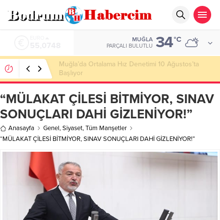
34
ALTIN
°C
MUĞLA
6.623,43
PARÇALI BULUTLU
Ankara; “Bodrum’un misyonu, mottosu, vizyonu;
genç oyuncuları parlatıp onlara kariyer
kazandırmak”
“MÜLAKAT ÇİLESİ BİTMİYOR, SINAV
SONUÇLARI DAHİ GİZLENİYOR!”
Anasayfa
Genel
,
Siyaset
,
Tüm Manşetler
“MÜLAKAT ÇİLESİ BİTMİYOR, SINAV SONUÇLARI DAHİ GİZLENİYOR!”