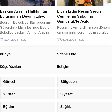
Yardımcısı Özgür Karabat, CHP
mevkiinde 25 Ilgın ağacı ile 2
Muğla İl Başkanı Zekican Balcı,
Akasya ağacı devrildi. Fırtınanın
Başkan Aras’ın Halkla İftar
Elvan Erdin Resim Sergisi,
Muğla...
ardından Bodrum Belediyesi Park
Buluşmaları Devam Ediyor
Cemile’nin Sabunları
ve...
Gümüşlük’te Açıldı
Bodrum Belediyesi iftar programı,
Güvercinlik Mahallesi’nde Bodrum
Ressam Elvan Erdin’in son dönem
Belediye Başkanı Ahmet Aras’ın
çalışmalarını içeren resim sergisi,
katılımıyla devam etti. Güvercinlik
Cemile’nin Sabunları Gümüşlük’te,
12.04.2023
0
26.03.2023
0
sahilindeki Belediye Mobil Kafe’nin
Bodrumlu sanatseverlerle buluştu.
önünde gerçekleşen iftar
Sanatçının, “Zaman” başlığı altında
programına, Bodrum Belediye
bir ay boyunca sergilenecek olan
Künye
Sitene Ekle
Başkanı Ahmet Aras, belediye
eserleri 11.00 – 18.00 saatleri
meclis üyeleri, Mahalle Muhtarı
arasında gezilebilecek. İstanbul
Köşe Yazıları
İletişim
Günay Şafak ve çok sayıda
Maçka Teknik Lisesi, Endüstriel
vatandaş katıldı. Bodrum Belediyesi
Boya ve Dekorasyon Bölümünü
Kültür ve Sosyal İşler Müdürlüğü
1979 yılında bitiren Elvan Erdin,
Güncel
Bölgeden
tarafından organize edilen...
eğitimini yurtdışında sürdürdü. St.
Anthony’s...
Yurttan
Siyaset
Eğitim
Sağlık