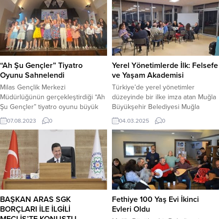
“Ah Şu Gençler” Tiyatro
Yerel Yönetimlerde İlk: Felsefe
Oyunu Sahnelendi
ve Yaşam Akademisi
Milas Gençlik Merkezi
Türkiye’de yerel yönetimler
Müdürlüğünün gerçekleştirdiği “Ah
düzeyinde bir ilke imza atan Muğla
Şu Gençler” tiyatro oyunu büyük
Büyükşehir Belediyesi Muğla
bir başarıyla sahnelendi. Öğretmen
Felsefe ve Yaşam Akademisi’ni
07.08.2023
0
04.03.2025
0
Öznur Özdemir ve Drama
kurarak felsefenin toplumsal
Atölyesi’ne katılan gençler, Turgut
yaşamla iç içe olması için
Özakman’ın yazdığı oyunu Prof. Dr.
faaliyetlerini sürdürüyor. Muğla
Aşkıdil Akarca Sahnesi’nde
Büyükşehir Belediyesi’nin kurduğu
sergiledi. Bu etkinlik, gençlerin
“Felsefe için felsefe değil, yaşam
sanatsal yönlerini keşfetmelerine
için felsefe” ilkesiyle yola çıkan
ve kendilerini ifade etmelerine
Muğla Felsefe ve Yaşam Akademisi,
olanak sağladı. Milas Gençlik
eleştirel, yaratıcı, dayanışmacı ve
BAŞKAN ARAS SGK
Fethiye 100 Yaş Evi İkinci
Merkezi Müdürü Aşkın Binbir;...
özenli...
BORÇLARI İLE İLGİLİ
Evleri Oldu