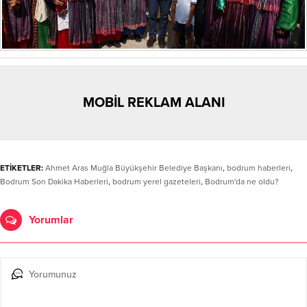
MOBİL REKLAM ALANI
ETİKETLER:
Ahmet Aras Muğla Büyükşehir Belediye Başkanı
,
bodrum haberleri
,
Bodrum Son Dakika Haberleri
,
bodrum yerel gazeteleri
,
Bodrum'da ne oldu?
Yorumlar