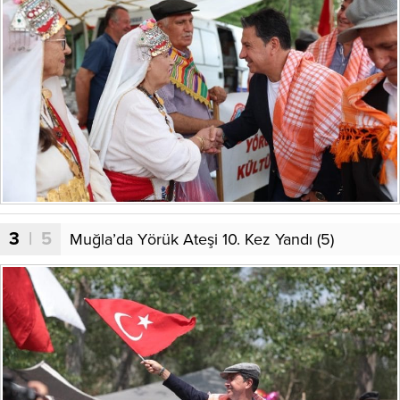
3
| 5
Muğla’da Yörük Ateşi 10. Kez Yandı (5)