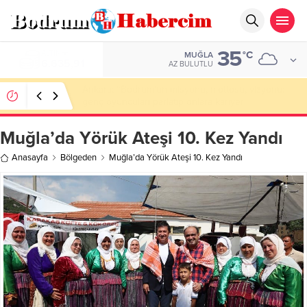
35
ALTIN
°C
MUĞLA
6.635,91
AZ BULUTLU
Ankara; “Bodrum’un misyonu, mottosu, vizyonu;
genç oyuncuları parlatıp onlara kariyer
kazandırmak”
Muğla’da Yörük Ateşi 10. Kez Yandı
Anasayfa
Bölgeden
Muğla’da Yörük Ateşi 10. Kez Yandı