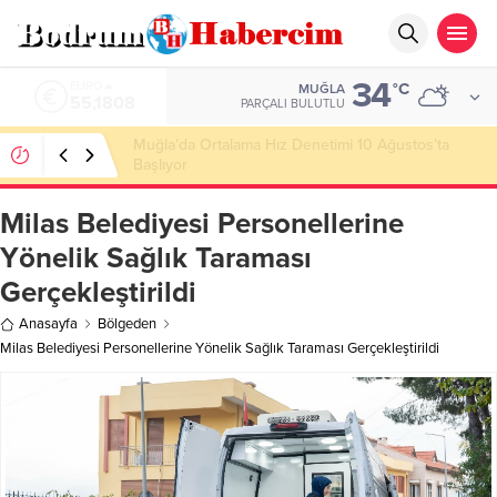
34
ALTIN
°C
MUĞLA
6.662,82
PARÇALI BULUTLU
Ankara; “Bodrum’un misyonu, mottosu, vizyonu;
genç oyuncuları parlatıp onlara kariyer
kazandırmak”
Milas Belediyesi Personellerine
Yönelik Sağlık Taraması
Gerçekleştirildi
Anasayfa
Bölgeden
Milas Belediyesi Personellerine Yönelik Sağlık Taraması Gerçekleştirildi