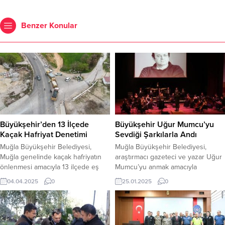
Benzer Konular
Büyükşehir’den 13 İlçede
Büyükşehir Uğur Mumcu’yu
Kaçak Hafriyat Denetimi
Sevdiği Şarkılarla Andı
Muğla Büyükşehir Belediyesi,
Muğla Büyükşehir Belediyesi,
Muğla genelinde kaçak hafriyatın
araştırmacı gazeteci ve yazar Uğur
önlenmesi amacıyla 13 ilçede eş
Mumcu’yu anmak amacıyla
zamanlı olarak denetim
ölümünün 32.yıldönümünde Gazi
04.04.2025
0
25.01.2025
0
gerçekleştirdi. Çevreyi koruyan
Mustafa Kemal Atatürk Kültür
çalışmalarına devam eden Muğla
Merkezi’nde anlamlı bir konser
Büyükşehir Belediyesi, emniyet
düzenledi. Etkinlik, Muğla
memurları ve zabıtalarla birlikte 13
Büyükşehir Belediye Başkanı