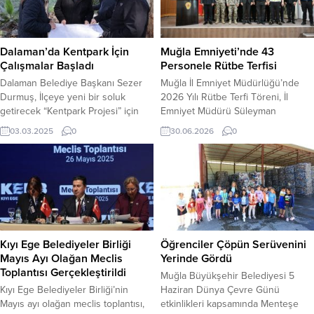
ilçede kaçak hafriyatın önlenmesi
Ahmet Aras’ın katılımıyla
için eş zamanlı denetimler
gerçekleşti. Muğla Büyükşehir
gerçekleştirdi. İl genelinde 846
Belediyesi Senfoni Orkestrası’nın
hafriyat firması ve şahıs şirketine ait
sahne aldığı konserde, şef Eray İnal
Dalaman’da Kentpark İçin
Muğla Emniyeti’nde 43
1870 araca...
yönetiminde ve solist Ezgi Uludağ
Çalışmalar Başladı
Personele Rütbe Terfisi
eşliğinde Uğur...
Dalaman Belediye Başkanı Sezer
Muğla İl Emniyet Müdürlüğü’nde
Durmuş, İlçeye yeni bir soluk
2026 Yılı Rütbe Terfi Töreni, İl
getirecek “Kentpark Projesi” için
Emniyet Müdürü Süleyman
çalışmalara başladı. Dalaman’ın
Karadeniz’in katılımıyla
03.03.2025
0
30.06.2026
0
cazibesini arttıracak, İlçede yaşayan
gerçekleştirildi. Düzenlenen
vatandaşların ailecek keyifli vakit
törende, başarılı çalışmalarıyla bir
geçirip dinlenebileceği, spor
üst rütbeye yükselmeye hak
yapabileceği Kentpark Projesi
kazanan 43 emniyet personeline
yapımı için çalışmalar başladı.
yeni rütbeleri takdim edildi. Muğla İl
Hürriyet Mahallesi’nde bulunan İlçe
Emniyet Müdürlüğü’nde
Emniyet Müdürlüğü karşısındaki
düzenlenen törende, görevlerini
alana yapılması planlanan projeyi
özveriyle yerine getirerek üstün
Kıyı Ege Belediyeler Birliği
Öğrenciler Çöpün Serüvenini
Dalaman Belediye Başkanı Sezer
başarı gösteren personelin rütbe
Mayıs Ayı Olağan Meclis
Yerinde Gördü
Durmuş,...
terfileri gerçekleştirildi....
Toplantısı Gerçekleştirildi
Muğla Büyükşehir Belediyesi 5
Kıyı Ege Belediyeler Birliği’nin
Haziran Dünya Çevre Günü
Mayıs ayı olağan meclis toplantısı,
etkinlikleri kapsamında Menteşe