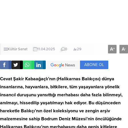
A
A
+
-
Kültür Sanat
11.04.2025
0
29
ABONE OL
Cevat Şakir Kabaağaçlı’nın (Halikarnas Balıkçısı) dünya
insanlarına, hayvanlara, bitkilere, tüm yaşayanlara yönelik
insancıl duruşunu yansıttığı merhabası daha fazla bilinmeyi,
anılmayı, hissedilip yaşatılmayı hak ediyor. Bu düşünceden
hareketle Balıkçı’nın özel koleksiyonu ve zengin arşiv
malzemesine sahip Bodrum Deniz Müzesi’nin öncülüğünde
Halikarnas Balıkçısı’nın merhabasını daha geniş kitlelere