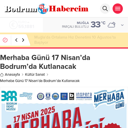
33
ALTIN
°C
MUĞLA
6.660,55
PARÇALI BULUTLU
Ankara; “Bodrum’un misyonu, mottosu, vizyonu;
genç oyuncuları parlatıp onlara kariyer
kazandırmak”
Merhaba Günü 17 Nisan’da
Bodrum’da Kutlanacak
Anasayfa
Kültür Sanat
Merhaba Günü 17 Nisan’da Bodrum’da Kutlanacak