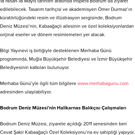
18 Nisan-18 Mayıs tarihleri arasında Inspera Bodrum’da ziyaret
edilebilecek. Tasarım tarihçisi ve akademisyen Ömer Durmaz’ın
küratörlüğündeki resim ve illüstrasyon sergisinde, Bodrum
Deniz Müzesi’nin, Kabaağaçlı ailesinin ve özel koleksiyonlardan
orijinal eserler ve dönem resimlemeleri yer alacak.
Bilgi Yayınevi iş birliğiyle desteklenen Merhaba Günü
programında, Muğla Büyükşehir Belediyesi ve İzmir Büyükşehir
Belediyesinin katkıları bulunuyor.
Merhaba Günü’yle ilgili tüm bilgilere
www.merhabagunu.com
adresinden ulaşılabiliyor.
Bodrum Deniz Müzesi’nin Halikarnas Balıkçısı Çalışmaları
Bodrum Deniz Müzesi, ziyarete açıldığı 2011 senesinden beri
Cevat Şakir Kabaağaçlı Özel Koleksiyonu’na ev sahipliği yapıyor.