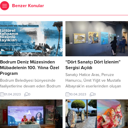
Benzer Konular
Bodrum Deniz Müzesinden
“Dört Sanatçı Dört İzlenim”
Mübadelenin 100. Yılına Özel
Sergisi Açıldı
Program
Sanatçı Hatice Aras, Peruze
Bodrum Belediyesi bünyesinde
Hamurcu, Ümit Yiğit ve Mustafa
faaliyetlerine devam eden Bodrum
Albayrak’ın eserlerinden oluşan
Deniz Müzesi ve Bodrum Girit ve
“Dört Sanatçı Dört İzlenim”
01.04.2023
0
10.04.2023
0
Yunanistan Göçmenleri Derneği iş
sergisinin 7 Nisan Cuma günü
birliği ile mübadelenin 100. yılı, özel
Bodrum Belediyesi Mausolos Sergi
bir program ile anılacak.
Salonunda açılışı gerçekleşti.
Koleksiyonları arasında bulunan
Bodrum Belediyesi Kültür AŞ
mübadele öncesi ve sonrası
organizasyonunda gerçekleşen
Bodrum’a yerleşenlerin etkisini ve
serginin açılışına Bodrum Belediye