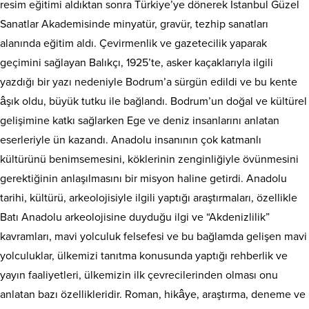
resim eğitimi aldıktan sonra Türkiye’ye dönerek İstanbul Güzel
Sanatlar Akademisinde minyatür, gravür, tezhip sanatları
alanında eğitim aldı. Çevirmenlik ve gazetecilik yaparak
geçimini sağlayan Balıkçı, 1925’te, asker kaçaklarıyla ilgili
yazdığı bir yazı nedeniyle Bodrum’a sürgün edildi ve bu kente
âşık oldu, büyük tutku ile bağlandı. Bodrum’un doğal ve kültürel
gelişimine katkı sağlarken Ege ve deniz insanlarını anlatan
eserleriyle ün kazandı. Anadolu insanının çok katmanlı
kültürünü benimsemesini, köklerinin zenginliğiyle övünmesini
gerektiğinin anlaşılmasını bir misyon haline getirdi. Anadolu
tarihi, kültürü, arkeolojisiyle ilgili yaptığı araştırmaları, özellikle
Batı Anadolu arkeolojisine duyduğu ilgi ve “Akdenizlilik”
kavramları, mavi yolculuk felsefesi ve bu bağlamda gelişen mavi
yolculuklar, ülkemizi tanıtma konusunda yaptığı rehberlik ve
yayın faaliyetleri, ülkemizin ilk çevrecilerinden olması onu
anlatan bazı özellikleridir. Roman, hikâye, araştırma, deneme ve