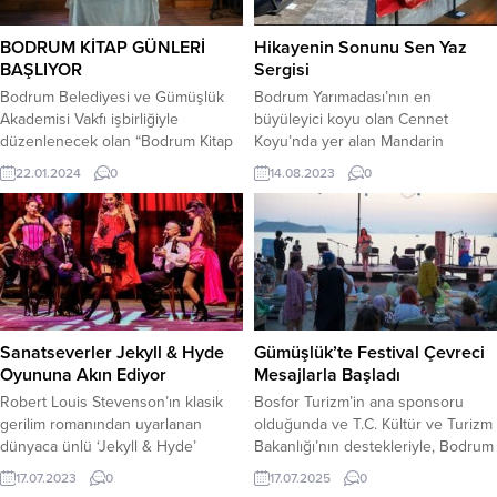
karşı kıyılarla olan etkileşimi en iyi
Başkanı Ahmet Aras, sanatçılar ve
şekilde anlatan “tekne modelleri”
sanatseverler katıldı. “Sanatçılara
BODRUM KİTAP GÜNLERİ
Hikayenin Sonunu Sen Yaz
ve “süngercilik”...
doğru ortamlar hazırlanmalı”
BAŞLIYOR
Sergisi
Serginin...
Bodrum Belediyesi ve Gümüşlük
Bodrum Yarımadası’nın en
Akademisi Vakfı işbirliğiyle
büyüleyici koyu olan Cennet
düzenlenecek olan “Bodrum Kitap
Koyu’nda yer alan Mandarin
Günleri” tanıtım toplantısı yapıldı.
Oriental, Bodrum, bu yaz sanat
22.01.2024
0
14.08.2023
0
Etkinlik açılışı 27 Ocak Cumartesi
etkinliklerine bir yenisini daha
günü saat 12.00’da Herodot Kültür
ekledi. QNB Finans Bank, Artkolik
Merkezinde gerçekleştirilecek.
ve Mandarin Oriental, Bodrum
Bodrum Belediyesi Kültür AŞ ile
işbirliği ile düzenen “Kırılma
Gümüşlük Akademisi Vakfı
Noktası: Hikayenin Sonunu Sen
tarafından 27 Ocak-3 Şubat tarihleri
Yaz” sergisi, iklim değişikliğinin
arasında Herodot Kültür
çevreye olan etkilerinin işlendiği
Merkezi’nde organizasyonu yapılan
eserlerden oluşuyor. 11 Ağustos’ta
Sanatseverler Jekyll & Hyde
Gümüşlük’te Festival Çevreci
Kitap Günleri Basın Toplantısı,...
açılışı...
Oyununa Akın Ediyor
Mesajlarla Başladı
Robert Louis Stevenson’ın klasik
Bosfor Turizm’in ana sponsoru
gerilim romanından uyarlanan
olduğunda ve T.C. Kültür ve Turizm
dünyaca ünlü ‘Jekyll & Hyde’
Bakanlığı’nın destekleriyle, Bodrum
müzikali, önceki gün Bodrum Antik
Klasik Müzik Derneği’nin
17.07.2023
0
17.07.2025
0
Tiyatro’da sanatseverlerle buluştu.
düzenlediği Gümüşlük Müzik