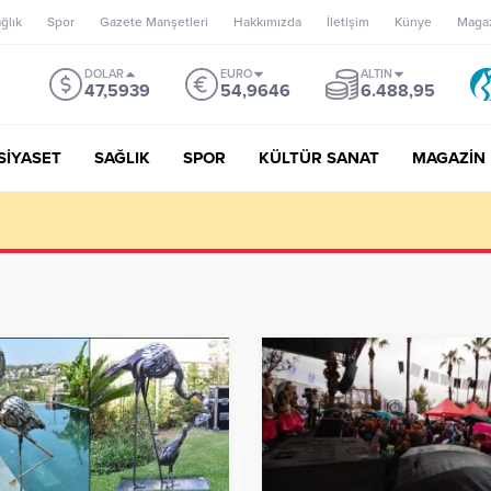
ğlık
Spor
Gazete Manşetleri
Hakkımızda
İletişim
Künye
Maga
DOLAR
EURO
ALTIN
47,5939
54,9646
6.488,95
SİYASET
SAĞLIK
SPOR
KÜLTÜR SANAT
MAGAZİN
e Destekli Uyuşturucu Operasyonu: 2 Tutuklama