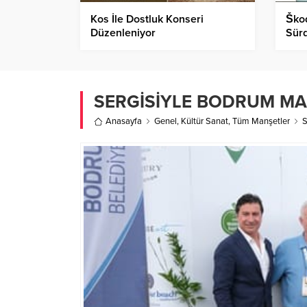
Kos İle Dostluk Konseri
Ško
Düzenleniyor
Sürd
Gücü
Proj
SERGİSİYLE BODRUM MA
Anasayfa
Genel
,
Kültür Sanat
,
Tüm Manşetler