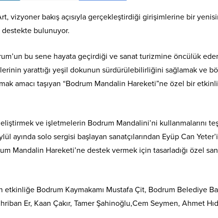
t, vizyoner bakış açısıyla gerçekleştirdiği girişimlerine bir yenisi
 destekte bulunuyor.
rum’un bu sene hayata geçirdiği ve sanat turizmine öncülük ede
rinin yarattığı yeşil dokunun sürdürülebilirliğini sağlamak ve b
rttırmak amacı taşıyan “Bodrum Mandalin Hareketi”ne özel bir etkinl
geliştirmek ve işletmelerin Bodrum Mandalini’ni kullanmalarını te
ylül ayında solo sergisi başlayan sanatçılarından Eyüp Can Yeter’
drum Mandalin Hareketi’ne destek vermek için tasarladığı özel san
n etkinliğe Bodrum Kaymakamı Mustafa Çit, Bodrum Belediye Ba
hriban Er, Kaan Çakır, Tamer Şahinoğlu,Cem Seymen, Ahmet Hıdı