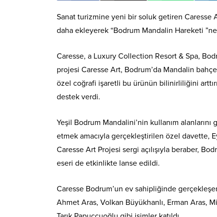
Sanat turizmine yeni bir soluk getiren Caresse Ar
daha ekleyerek “Bodrum Mandalin Hareketi ”ne
Caresse, a Luxury Collection Resort & Spa, Bod
projesi Caresse Art, Bodrum’da Mandalin bahçele
özel coğrafi işaretli bu ürünün bilinirliliğini a
destek verdi.
Yeşil Bodrum Mandalini’nin kullanım alanlarını 
etmek amacıyla gerçekleştirilen özel davette, E
Caresse Art Projesi sergi açılışıyla beraber, Bo
eseri de etkinlikte lanse edildi.
Caresse Bodrum’un ev sahipliğinde gerçekleşe
Ahmet Aras, Volkan Büyükhanlı, Erman Aras, Mi
Tarık Papuççuoğlu gibi isimler katıldı.