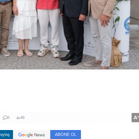
A
+
0
46
ABONE OL
aylaş