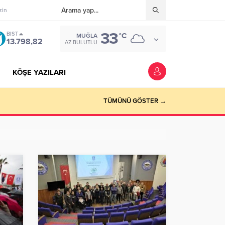
zin
33
BIST
°C
MUĞLA
13.798,82
AZ BULUTLU
KÖŞE YAZILARI
TÜMÜNÜ GÖSTER →