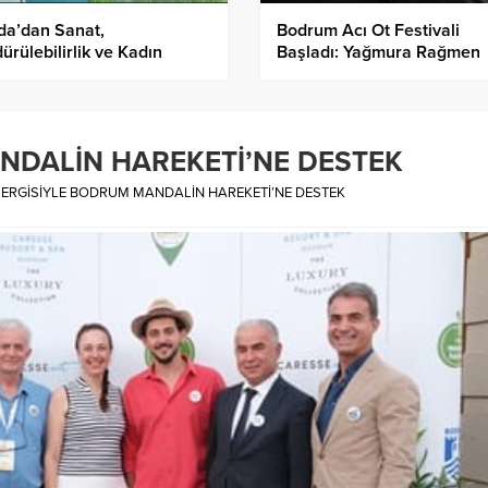
da’dan Sanat,
Bodrum Acı Ot Festivali
ürülebilirlik ve Kadın
Başladı: Yağmura Rağmen
nü Buluşturan İlham Verici
Yoğun İlgi
e
NDALİN HAREKETİ’NE DESTEK
SERGİSİYLE BODRUM MANDALİN HAREKETİ’NE DESTEK