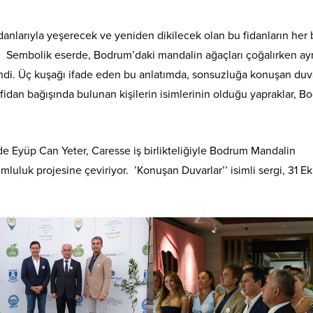
idanlarıyla yeşerecek ve yeniden dikilecek olan bu fidanların her b
ek. Sembolik eserde, Bodrum’daki mandalin ağaçları çoğalırken ay
di. Üç kuşağı ifade eden bu anlatımda, sonsuzluğa konuşan duva
fidan bağışında bulunan kişilerin isimlerinin olduğu yapraklar, 
de Eyüp Can Yeter, Caresse iş birlikteliğiyle Bodrum Mandalin
luluk projesine çeviriyor. ’Konuşan Duvarlar’’ isimli sergi, 31 E