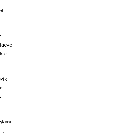
ni
n
ölgeye
ikle
şvik
in
at
şkanı
r,