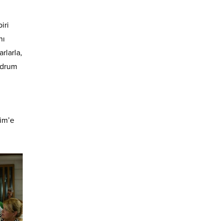
iri
nı
rlarla,
Bodrum
kim’e