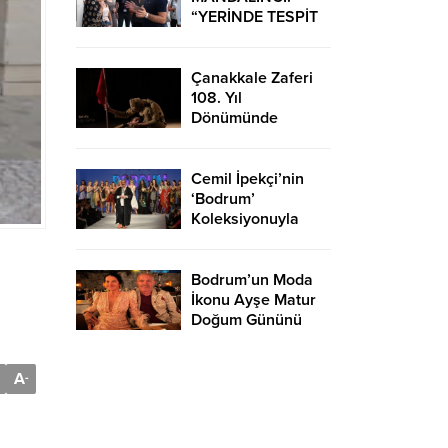
“YERİNDE TESPİT
EDİP HIZLI
ÇÖZÜMLER
ÜRETİYORUZ”
Çanakkale Zaferi
108. Yıl
Dönümünde
Bodrum’da Çeşitli
Etkinliklerle
Kutlandı
Cemil İpekçi’nin
‘Bodrum’
Koleksiyonuyla
Podyuma Yaz Geldi
Bodrum’un Moda
İkonu Ayşe Matur
Doğum Gününü
Kutladı
A
-