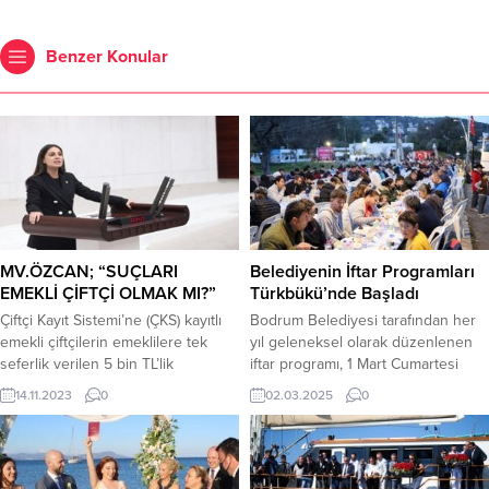
Benzer Konular
MV.ÖZCAN; “SUÇLARI
Belediyenin İftar Programları
EMEKLİ ÇİFTÇİ OLMAK MI?”
Türkbükü’nde Başladı
Çiftçi Kayıt Sistemi’ne (ÇKS) kayıtlı
Bodrum Belediyesi tarafından her
emekli çiftçilerin emeklilere tek
yıl geleneksel olarak düzenlenen
seferlik verilen 5 bin TL’lik
iftar programı, 1 Mart Cumartesi
ikramiyeden yararlanamamasını
günü Türkbükü Kafe önünde
14.11.2023
0
02.03.2025
0
Meclis gündemine taşıyan Özcan,
başladı. Bodrum Belediyesi’nin
“Ülkemizin tarımsal üretimine
geleneksel hale gelen Ramazan ayı
katkıda bulunan bu üreticilerimizin
iftar programlarının ilki, Türkbükü
kapsam dışı bırakılması kabul
Mahallesi’nde yoğun katılımla