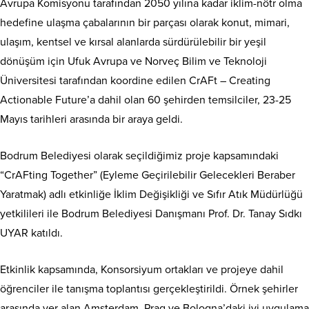
Avrupa Komisyonu tarafından 2050 yılına kadar iklim-nötr olma
hedefine ulaşma çabalarının bir parçası olarak konut, mimari,
ulaşım, kentsel ve kırsal alanlarda sürdürülebilir bir yeşil
dönüşüm için Ufuk Avrupa ve Norveç Bilim ve Teknoloji
Üniversitesi tarafından koordine edilen CrAFt – Creating
Actionable Future’a dahil olan 60 şehirden temsilciler, 23-25
Mayıs tarihleri arasında bir araya geldi.
Bodrum Belediyesi olarak seçildiğimiz proje kapsamındaki
“CrAFting Together” (Eyleme Geçirilebilir Gelecekleri Beraber
Yaratmak) adlı etkinliğe İklim Değişikliği ve Sıfır Atık Müdürlüğü
yetkilileri ile Bodrum Belediyesi Danışmanı Prof. Dr. Tanay Sıdkı
UYAR katıldı.
Etkinlik kapsamında, Konsorsiyum ortakları ve projeye dahil
öğrenciler ile tanışma toplantısı gerçekleştirildi. Örnek şehirler
arasında yer alan Amsterdam, Prag ve Bologna’daki iyi uygulama