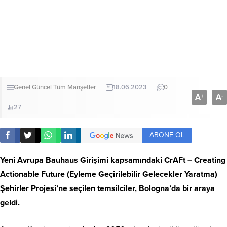
Genel
Güncel
Tüm Manşetler
18.06.2023
0
A
A
+
-
27
ABONE OL
Yeni Avrupa Bauhaus Girişimi kapsamındaki CrAFt – Creating
Actionable Future (Eyleme Geçirilebilir Gelecekler Yaratma)
Şehirler Projesi’ne seçilen temsilciler, Bologna’da bir araya
geldi.