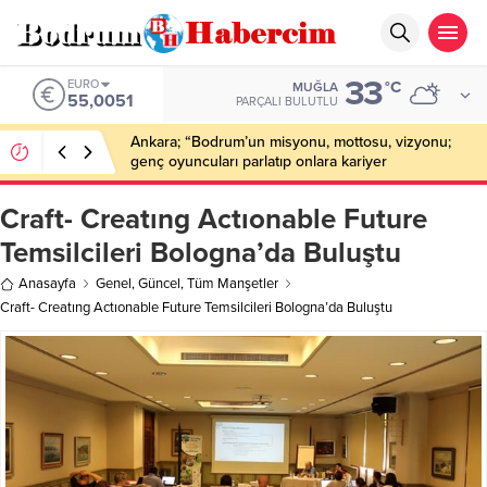
33
ALTIN
°C
MUĞLA
6.584,66
PARÇALI BULUTLU
Bodrum’da Drone Destekli Uyuşturucu
Operasyonu: 2 Tutuklama
Craft- Creatıng Actıonable Future
Temsilcileri Bologna’da Buluştu
Anasayfa
Genel
,
Güncel
,
Tüm Manşetler
Craft- Creatıng Actıonable Future Temsilcileri Bologna’da Buluştu