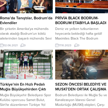
edilemez” dedi. Muğla Milletvekili
gerçekleşti. Türkbükü Belediye
Avukat Gizem Özcan, Çiftçi Kayıt
Kafe önünde düzenlenen iftara
Sistemi’ne (ÇKS) kayıtlı emekli
Bodrum Belediye Başkanı Tamer
çiftçilerin emeklilere tek seferlik
Mandalinci’nin yanı sıra Cumhuriyet
Roma’da Tanıştılar, Bodrum’da
PRİVİA BLACK BODRUM-
verilen 5...
Halk Partisi Bodrum...
Evlendiler
BODRUM ETABIYLA BAŞLADI
Bir şirketin Amerika’ya mühendis
Deniz ve yelken tutkunlarının
olarak atadığı Bodrum’un köklü
heyecanla beklediği hafta geldi!
ailelerinden başarılı mühendis Sevi
Maximiles Black The Bodrum
Gülteş çalışmalarını sürdürdüğü
Cup’ın 35’inci yılının ilk yarışı Privia
02.06.2021
0
17.10.2023
0
sırada tanıştığı İtalyan damat
Black Bodrum etabı için 17 Ekim Salı
Angelo Luciani ile Bodrum Club
günü saat 11:00’de Bodrum-
Marma Hotel de rüya gibi bir
Bodrum rotası için start verildi.
düğünle hayatını birleştirdi. Covid-
35’inci yılını Cumhuriyetin 100’üncü
19 dolayısıyla 119 gün ayrı kalan çift,
yılıyla birlikte kutlayan Maximiles
geçen sene yazın Bodrum’da bir
Black The Bodrum Cup’ın ilk yarışı
araya geldiklerinde İtalyan damat
Türkiye İş Bankası’nın...
Angelo...
Türkiye’nin En Hızlı Pedalı
SEZON ÖNCESİ BELEDİYE VE
Muğla Büyükşehirden Çıktı
MUSKİ’DEN ORTAK ÇALIŞMA
Muğla Büyükşehir Belediyesi Spor
Bodrum Belediyesi ile Muğla Su ve
Kulübü sporcusu Samet Bulut,
Kanalizasyon İdaresi Genel
Siirt’te düzenlenen Türkiye Yol
Müdürlüğü (MUSKİ) ekipleri, Çarşı