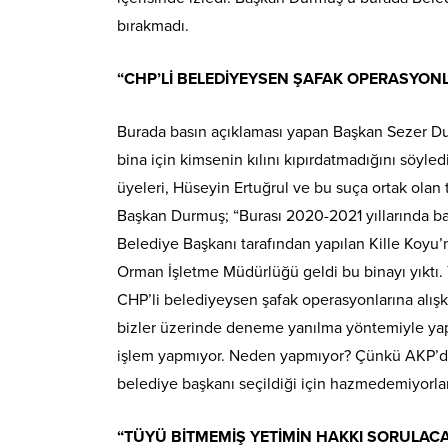
bırakmadı.
“CHP’Lİ BELEDİYEYSEN ŞAFAK OPERASYON
Burada basın açıklaması yapan Başkan Sezer Du
bina için kimsenin kılını kıpırdatmadığını sö
üyeleri, Hüseyin Ertuğrul ve bu suça ortak olan 
Başkan Durmuş; “Burası 2020-2021 yıllarında b
Belediye Başkanı tarafından yapılan Kille Koyu’
Orman İşletme Müdürlüğü geldi bu binayı yıktı. 
CHP’li belediyeysen şafak operasyonlarına alış
bizler üzerinde deneme yanılma yöntemiyle yapıyo
işlem yapmıyor. Neden yapmıyor? Çünkü AKP’den
belediye başkanı seçildiği için hazmedemiyorlar
“TÜYÜ BİTMEMİŞ YETİMİN HAKKI SORULAC