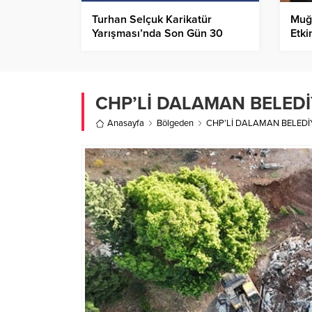
Turhan Selçuk Karikatür
Muğl
Yarışması’nda Son Gün 30
Etki
Mayıs
CHP’Lİ DALAMAN BELED
Anasayfa
Bölgeden
CHP’Lİ DALAMAN BELED