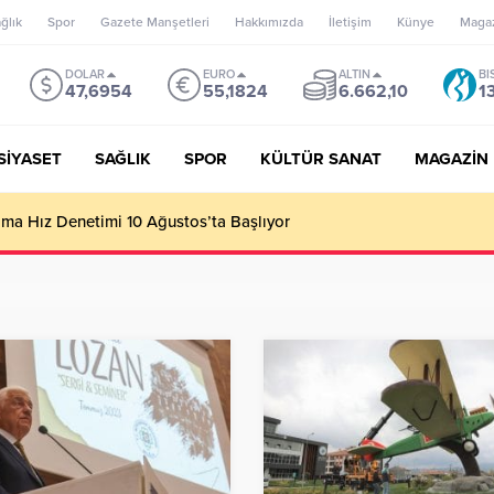
ğlık
Spor
Gazete Manşetleri
Hakkımızda
İletişim
Künye
Maga
DOLAR
EURO
ALTIN
BI
47,6954
55,1824
6.662,10
1
SİYASET
SAĞLIK
SPOR
KÜLTÜR SANAT
MAGAZİN
’un misyonu, mottosu, vizyonu; genç oyuncuları parlatıp onlara ka