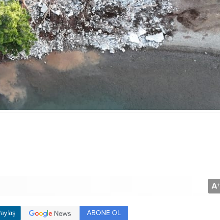
A
+
ABONE OL
aylaş