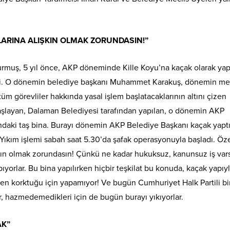
LARINA ALIŞKIN OLMAK ZORUNDASIN!”
rmuş, 5 yıl önce, AKP döneminde Kille Koyu’na kaçak olarak yap
yledi. O dönemin belediye başkanı Muhammet Karakuş, dönemin me
tüm görevliler hakkında yasal işlem başlatacaklarının altını çizen
aşlayan, Dalaman Belediyesi tarafından yapılan, o dönemin AKP
ndaki taş bina. Burayı dönemin AKP Belediye Başkanı kaçak yaptı
Yıkım işlemi sabah saat 5.30’da şafak operasyonuyla başladı. Öze
kın olmak zorundasın! Çünkü ne kadar hukuksuz, kanunsuz iş var
rlar. Bu bina yapılırken hiçbir teşkilat bu konuda, kaçak yapıyla 
 korktuğu için yapamıyor! Ve bugün Cumhuriyet Halk Partili bi
, hazmedemedikleri için de bugün burayı yıkıyorlar.
AK”