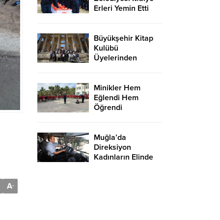
Erleri Yemin Etti
Büyükşehir Kitap
Kulübü
Üyelerinden
Celsus
Kütüphanesi’ne
Ziyaret
Minikler Hem
Eğlendi Hem
Öğrendi
Muğla’da
Direksiyon
Kadınların Elinde
A
-