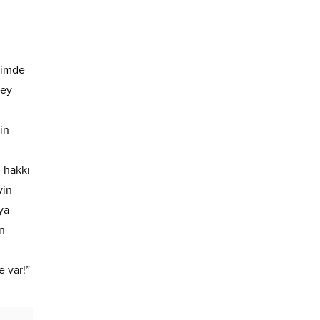
mimde
şey
in
 hakkı
yin
ya
n
e var!”