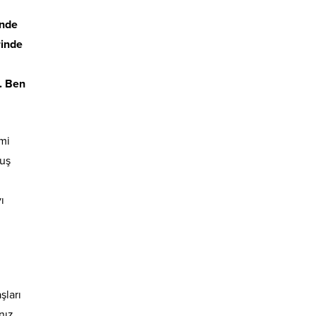
inde
rinde
. Ben
imi
kuş
ı
şları
nız