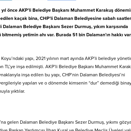
 5 yıl önce AKP’li Belediye Başkanı Muhammet Karakuş dönem
a edilen kaçak bina, CHP’li Dalaman Belediyesine sabah saatle
’li Dalaman Belediye Başkanı Sezer Durmuş, yıkım karşısında
bitmemiş yetimin ahı var. Burada 51 bin Dalaman’ın hakkı var
 Koyu’ndaki yapı, 2021 yılının mart ayında AKP’li belediye yönet
yon TL’ye inşa edilmişti. AKP’li Belediye Başkanı Muhammet Kara
aklarıyla inşa edilen bu yapı, CHP’nin Dalaman Belediyesi’ni
ergileriyle yapılan ve o dönemde kimsenin “dur” demediği binay
yla yıktılar.
u’na gelen Dalaman Belediye Başkanı Sezer Durmuş, yıkımı gözya
iye Başkan Yardımcısı İlhan Kural ve Belediye Meclis Üyeleri yal