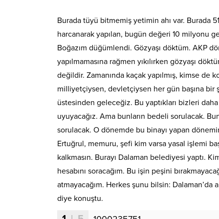
Burada tüyü bitmemiş yetimin ahı var. Burada 5
harcanarak yapılan, bugün değeri 10 milyonu geç
Boğazım düğümlendi. Gözyaşı döktüm. AKP dön
yapılmamasına rağmen yıkılırken gözyaşı döktüm
değildir. Zamanında kaçak yapılmış, kimse de k
milliyetçiysen, devletçiysen her gün başına bir 
üstesinden geleceğiz. Bu yaptıkları bizleri daha
uyuyacağız. Ama bunların bedeli sorulacak. Bu
sorulacak. O dönemde bu binayı yapan dönemi
Ertuğrul, memuru, şefi kim varsa yasal işlemi b
kalkmasın. Burayı Dalaman belediyesi yaptı. Ki
hesabını soracağım. Bu işin peşini bırakmayaca
atmayacağım. Herkes şunu bilsin: Dalaman’da art
diye konuştu.
1
| 5
1000235751