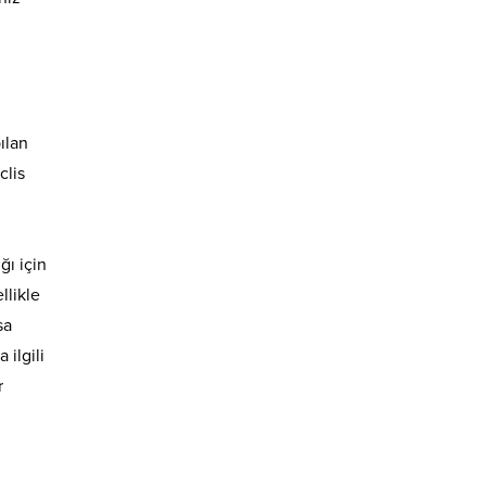
ılan
clis
ğı için
llikle
sa
ilgili
r