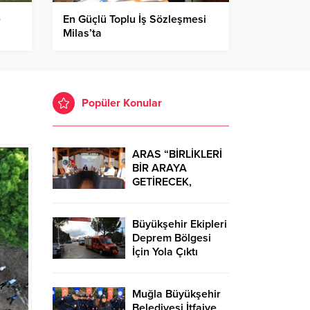
e
En Güçlü Toplu İş Sözleşmesi
Milas’ta
Popüler Konular
ARAS “BİRLİKLERİ
BİR ARAYA
GETİRECEK,
ÖNEMLİ BİR GÜÇ
SAĞLAYACAĞIZ.”
Büyükşehir Ekipleri
Deprem Bölgesi
İçin Yola Çıktı
Muğla Büyükşehir
Belediyesi İtfaiye