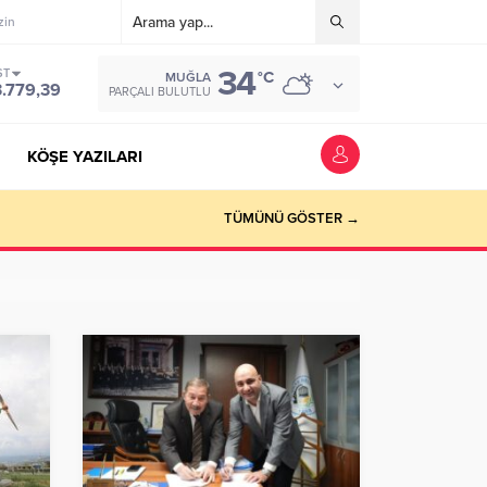
zin
34
ST
°C
MUĞLA
3.779,39
PARÇALI BULUTLU
KÖŞE YAZILARI
riyer kazandırmak”
TÜMÜNÜ GÖSTER →