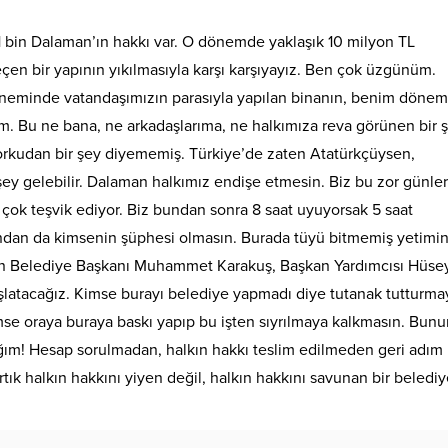
1 bin Dalaman’ın hakkı var. O dönemde yaklaşık 10 milyon TL
en bir yapının yıkılmasıyla karşı karşıyayız. Ben çok üzgünüm.
eminde vatandaşımızın parasıyla yapılan binanın, benim döne
. Bu ne bana, ne arkadaşlarıma, ne halkımıza reva görünen bir 
orkudan bir şey diyememiş. Türkiye’de zaten Atatürkçüysen,
şey gelebilir. Dalaman halkımız endişe etmesin. Biz bu zor günler
 çok teşvik ediyor. Biz bundan sonra 8 saat uyuyorsak 5 saat
ndan da kimsenin şüphesi olmasın. Burada tüyü bitmemiş yetimin
n Belediye Başkanı Muhammet Karakuş, Başkan Yardımcısı Hüse
aşlatacağız. Kimse burayı belediye yapmadı diye tutanak tutturma
mse oraya buraya baskı yapıp bu işten sıyrılmaya kalkmasın. Bunu
ğım! Hesap sorulmadan, halkın hakkı teslim edilmeden geri adım
ık halkın hakkını yiyen değil, halkın hakkını savunan bir belediy