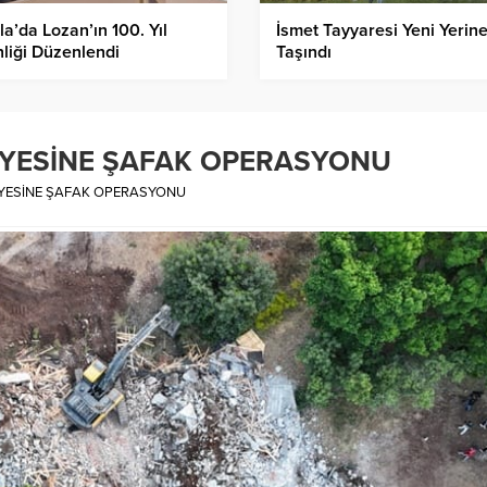
a’da Lozan’ın 100. Yıl
İsmet Tayyaresi Yeni Yerin
nliği Düzenlendi
Taşındı
İYESİNE ŞAFAK OPERASYONU
İYESİNE ŞAFAK OPERASYONU