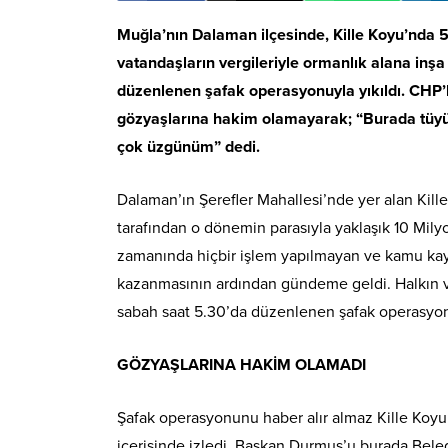
Muğla’nın Dalaman ilçesinde, Kille Koyu’nda
vatandaşların vergileriyle ormanlık alana inş
düzenlenen şafak operasyonuyla yıkıldı. CHP
gözyaşlarına hakim olamayarak; “Burada tüyü 
çok üzgünüm” dedi.
Dalaman’ın Şerefler Mahallesi’nde yer alan Kille
tarafından o dönemin parasıyla yaklaşık 10 Mil
zamanında hiçbir işlem yapılmayan ve kamu kayn
kazanmasının ardından gündeme geldi. Halkın v
sabah saat 5.30’da düzenlenen şafak operasyonu
GÖZYAŞLARINA HAKİM OLAMADI
Şafak operasyonunu haber alır almaz Kille Koy
içerisinde izledi. Başkan Durmuş’u burada Beled