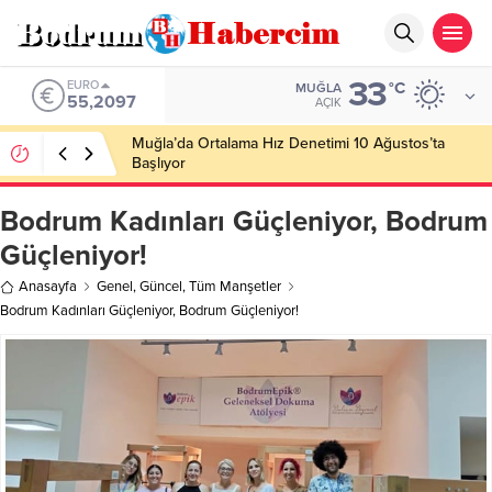
33
ALTIN
°C
MUĞLA
6.680,93
AÇIK
Ankara; “Bodrum’un misyonu, mottosu, vizyonu;
genç oyuncuları parlatıp onlara kariyer
kazandırmak”
Bodrum Kadınları Güçleniyor, Bodrum
Güçleniyor!
Anasayfa
Genel
,
Güncel
,
Tüm Manşetler
Bodrum Kadınları Güçleniyor, Bodrum Güçleniyor!