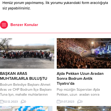
Henüz yorum yapılmamış. İlk yorumu yukarıdaki form aracılığıyla
siz yapabilirsiniz.
Benzer Konular
BAŞKAN ARAS
Ajda Pekkan Uzun Aradan
MUHTARLARLA BULUŞTU
Sonra Bodrum Antik
Tiyatro’da
Bodrum Belediye Başkanı Ahmet
Aras ve CHP Bodrum İlçe Başkanı
Pop müziğin Süperstarı Ajda
Tuna Işın, mahalle muhtarlarının
Pekkan, uzun aradan sonra
düzenlediği kahvaltı
Bodrum Antik Tiyatro’da sahne aldı.
02.12.2023
0
21.07.2023
0
organizasyonuna katıldı. Muhtarlar
Süperstar Ajda Pekkan önceki
Derneği Başkanı ve Cumhuriyet
akşam KerkiSolfej’in düzenlediği