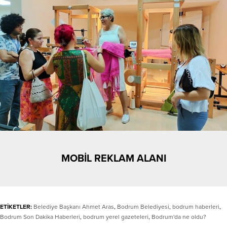
MOBİL REKLAM ALANI
ETİKETLER:
Belediye Başkanı Ahmet Aras
,
Bodrum Belediyesi
,
bodrum haberleri
,
Bodrum Son Dakika Haberleri
,
bodrum yerel gazeteleri
,
Bodrum'da ne oldu?