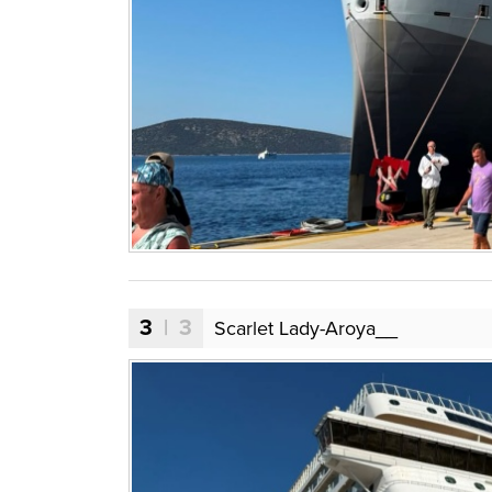
3
| 3
Scarlet Lady-Aroya__