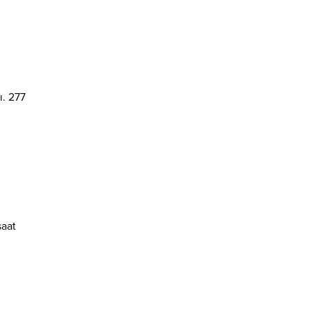
ı. 277
saat