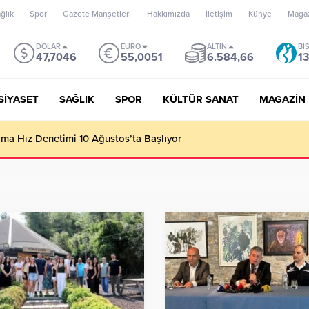
ğlık
Spor
Gazete Manşetleri
Hakkımızda
İletişim
Künye
Maga
DOLAR
EURO
ALTIN
BI
47,7046
55,0051
6.584,66
13
SİYASET
SAĞLIK
SPOR
KÜLTÜR SANAT
MAGAZİN
’un misyonu, mottosu, vizyonu; genç oyuncuları parlatıp onlara ka