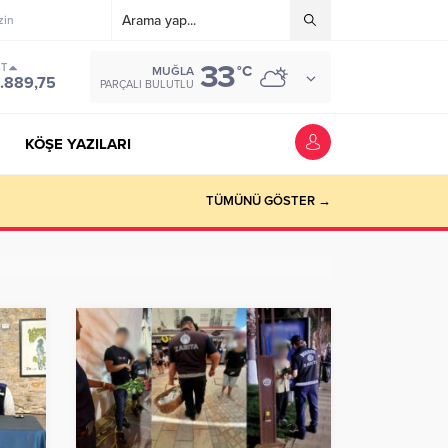
zin
33
ST
°C
MUĞLA
.889,75
PARÇALI BULUTLU
KÖŞE YAZILARI
riyer kazandırmak”
TÜMÜNÜ GÖSTER →