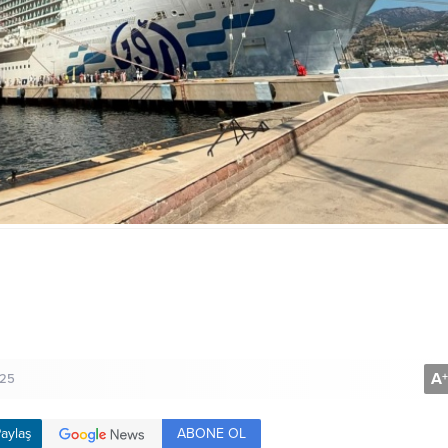
A
+
25
ABONE OL
aylaş