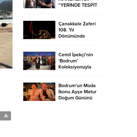
“YERİNDE TESPİT
EDİP HIZLI
ÇÖZÜMLER
ÜRETİYORUZ”
Çanakkale Zaferi
108. Yıl
Dönümünde
Bodrum’da Çeşitli
Etkinliklerle
Kutlandı
Cemil İpekçi’nin
‘Bodrum’
Koleksiyonuyla
Podyuma Yaz Geldi
Bodrum’un Moda
İkonu Ayşe Matur
Doğum Gününü
Kutladı
A
-