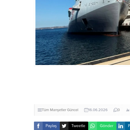
Tüm Manşetler
Güncel
16.06.2026
0
Paylaş
Tweetle
Gönder
P