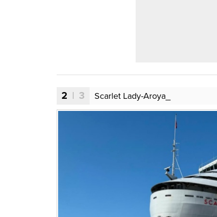
2
| 3
Scarlet Lady-Aroya_