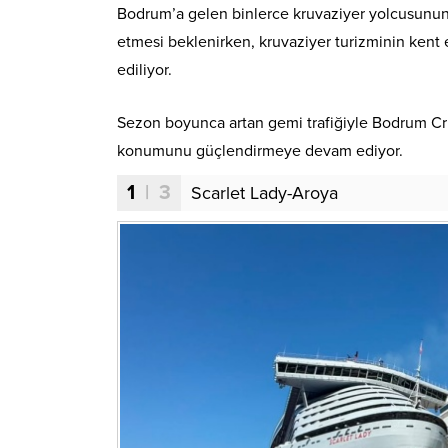
Bodrum’a gelen binlerce kruvaziyer yolcusunun gü
etmesi beklenirken, kruvaziyer turizminin kent
ediliyor.
Sezon boyunca artan gemi trafiğiyle Bodrum Cru
konumunu güçlendirmeye devam ediyor.
1
| 3
Scarlet Lady-Aroya