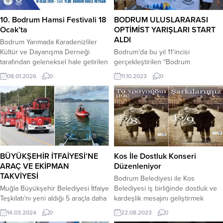
10. Bodrum Hamsi Festivali 18
BODRUM ULUSLARARASI
Ocak’ta
OPTİMİST YARIŞLARI START
ALDI
Bodrum Yarımada Karadenizliler
Kültür ve Dayanışma Derneği
Bodrum’da bu yıl 11’incisi
tarafından geleneksel hale getirilen
gerçekleştirilen “Bodrum
Bodrum Hamsi Festivali, bu yıl 10.
Uluslararası Optimist Yarışları”
08.01.2026
0
11.10.2023
0
kez Bodrumlularla buluşmaya
(BIOR), 7 ülkeden 400 sporcunun
hazırlanıyor. Karadeniz kültürünün
katılımıyla başladı. Bodrum
vazgeçilmez lezzeti hamsi ile müzik
Belediyesi’nin himayesinde ve
ve eğlencenin bir araya geleceği
Türkiye Yelken Federasyonu iş
festival, 18 Ocak 2026 Pazar günü
birliği ile 10-15 Ekim 2023 tarihleri
Bodrum İskele Meydanı’nda
arasında gerçekleştirilecek
düzenlenecek. Gün boyu sürecek
organizasyon, Bodrum Limanı’ndaki
etkinlikte Karadeniz ezgileri
kortej yürüyüşü ile başladı. Bodrum
BÜYÜKŞEHİR İTFAİYESİ’NE
Kos İle Dostluk Konseri
Bodrum’da...
bandosu eşliğinde Bodrum
ARAÇ VE EKİPMAN
Düzenleniyor
Marina’dan Belediye Meydanı’na
TAKVİYESİ
Bodrum Belediyesi ile Kos
yürüyen ekipler, renkli görüntüler...
Muğla Büyükşehir Belediyesi İtfaiye
Belediyesi iş birliğinde dostluk ve
Teşkilatı’nı yeni aldığı 5 araçla daha
kardeşlik mesajını geliştirmek
da güçlendirdi. Muğla genelinde 13
amacıyla konser etkinlikleri
14.03.2024
0
22.08.2023
0
ilçede, 25 istasyon, 1 AKOM hizmet
düzenlenecek. Bodrum ve Kos