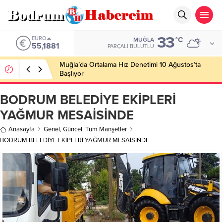
33
ALTIN
°C
MUĞLA
6.660,55
PARÇALI BULUTLU
Ankara; “Bodrum’un misyonu, mottosu, vizyonu;
genç oyuncuları parlatıp onlara kariyer
kazandırmak”
BODRUM BELEDİYE EKİPLERİ
YAĞMUR MESAİSİNDE
Anasayfa
Genel
,
Güncel
,
Tüm Manşetler
BODRUM BELEDİYE EKİPLERİ YAĞMUR MESAİSİNDE