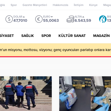
ğlık
Spor
Gazete Manşetleri
Hakkımızda
İletişim
Künye
Maga
DOLAR
EURO
ALTIN
BI
47,7010
55,0063
6.543,59
13
SİYASET
SAĞLIK
SPOR
KÜLTÜR SANAT
MAGAZİN
e Destekli Uyuşturucu Operasyonu: 2 Tutuklama