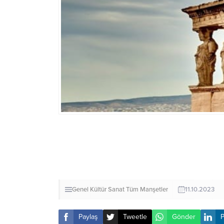
Genel
Kültür Sanat
Tüm Manşetler
11.10.2023
Paylaş
Tweetle
Gönder
P