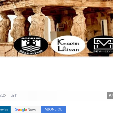
A
+
0
31
ABONE OL
aylaş