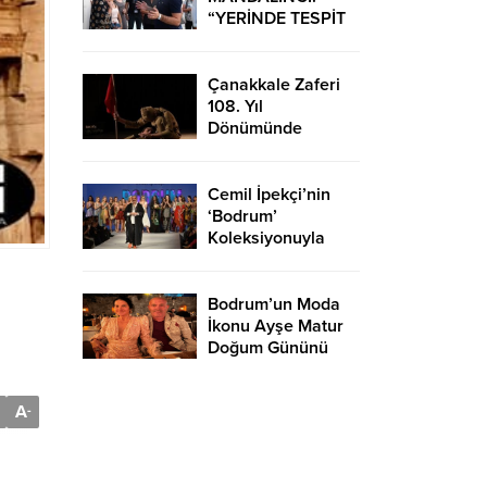
“YERİNDE TESPİT
EDİP HIZLI
ÇÖZÜMLER
ÜRETİYORUZ”
Çanakkale Zaferi
108. Yıl
Dönümünde
Bodrum’da Çeşitli
Etkinliklerle
Kutlandı
Cemil İpekçi’nin
‘Bodrum’
Koleksiyonuyla
Podyuma Yaz Geldi
Bodrum’un Moda
İkonu Ayşe Matur
Doğum Gününü
Kutladı
A
-