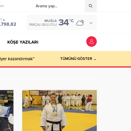
zin
34
ST
°C
MUĞLA
.798,82
PARÇALI BULUTLU
KÖŞE YAZILARI
TÜMÜNÜ GÖSTER →