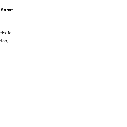
e Sanat
elsefe
rtan,