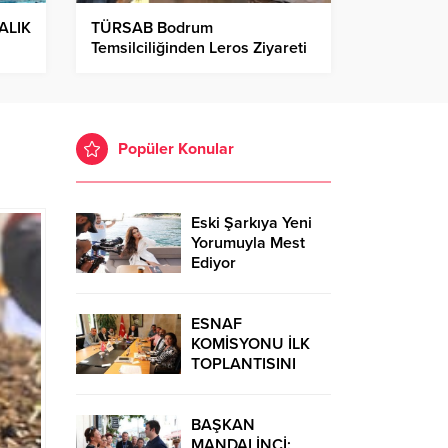
ALIK
TÜRSAB Bodrum
Temsilciliğinden Leros Ziyareti
Popüler Konular
Eski Şarkıya Yeni
Yorumuyla Mest
Ediyor
ESNAF
KOMİSYONU İLK
TOPLANTISINI
GERÇEKLEŞTİRDİ
BAŞKAN
MANDALİNCİ: