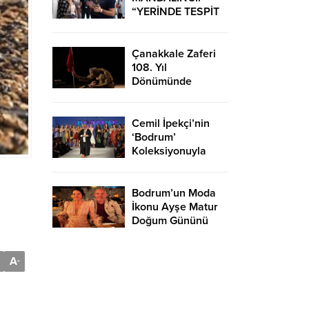
“YERİNDE TESPİT
EDİP HIZLI
ÇÖZÜMLER
ÜRETİYORUZ”
Çanakkale Zaferi
108. Yıl
Dönümünde
Bodrum’da Çeşitli
Etkinliklerle
Kutlandı
Cemil İpekçi’nin
‘Bodrum’
Koleksiyonuyla
Podyuma Yaz Geldi
Bodrum’un Moda
İkonu Ayşe Matur
Doğum Gününü
Kutladı
A
-