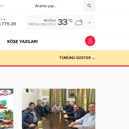
zin
33
ST
°C
MUĞLA
3.779,39
PARÇALI BULUTLU
KÖŞE YAZILARI
riyer kazandırmak”
TÜMÜNÜ GÖSTER →