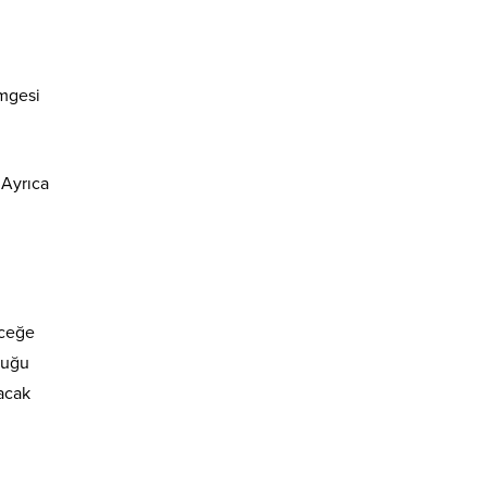
imgesi
 Ayrıca
eceğe
duğu
kacak