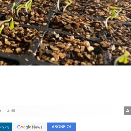
A
+
0
48
ABONE OL
aylaş