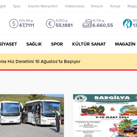
ğlık
Spor
Gazete Manşetleri
Hakkımızda
İletişim
Künye
Maga
DOLAR
EURO
ALTIN
BI
47,7111
55,1881
6.660,55
1
SİYASET
SAĞLIK
SPOR
KÜLTÜR SANAT
MAGAZİN
’un misyonu, mottosu, vizyonu; genç oyuncuları parlatıp onlara ka