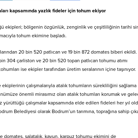
arı kapsamında yazlık fideler için tohum ekiyor
ekipleri; bölgenin özgünlük, zenginlik ve çeşitliliğinin tarihi s
 amacıyla tohum ekimine başladı.
mlarından 20 bin 520 patlıcan ve 19 bin 872 domates biberi ekildi.
0 bin 304 çarliston ve 20 bin 520 topan patlıcan tohumu atımı
umları ise ekipler tarafından üretim seralarının içine taşınıyor.
iplerinin çalışmalarıyla atalık tohumların sürekliliğini sağlama
ünümüze önemli mirasımız olan atalık tohumları korumak ve gel
z yürüttüğü çalışmalar kapsamında elde edilen fideleri her yıl ol
. Bodrum Belediyesi olarak Bodrum’un tarımına, toprağına sahip çı
e domates, salatalık, kavun, karpuz tohumu ekimini de