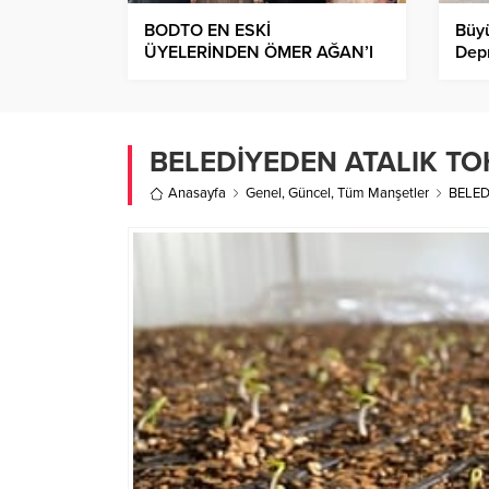
BODTO EN ESKİ
Büyü
ÜYELERİNDEN ÖMER AĞAN’I
Dep
UNUTMADI
Taşı
BELEDİYEDEN ATALIK TO
Anasayfa
Genel
,
Güncel
,
Tüm Manşetler
BELED