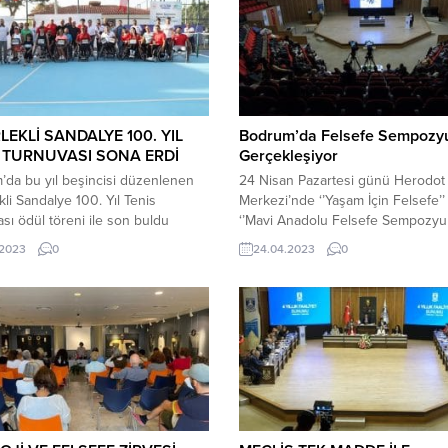
LEKLİ SANDALYE 100. YIL
Bodrum’da Felsefe Sempoz
 TURNUVASI SONA ERDİ
Gerçekleşiyor
da bu yıl beşincisi düzenlenen
24 Nisan Pazartesi günü Herodot 
kli Sandalye 100. Yıl Tenis
Merkezi’nde ‘’Yaşam İçin Felsefe’’ 
sı ödül töreni ile son buldu
‘’Mavi Anadolu Felsefe Sempozy
Belediyesi ve Türkiye Tenis
düzenlendi. Bodrum Belediyesi’ni
.2023
0
24.04.2023
0
yonu iş birliğinde Cumhuriyet’in
destekleriyle gerçekleşen semp
lı kutlamaları kapsamında
gün boyunca devam edecek.
eştirilen Tekerlekli Sandalye 100.
Sempozyumun ilk gününe Bodru
is Turnuvası’nın ödül töreni Bitez
Kaymakamı Bilgehan Bayar, Bodr
ortlarında düzenlendi. Törene
Belediye Başkanı Ahmet Aras, Muğ
 Kaymakamı Mustafa Çit, Bodrum
Kültür Turizm Müdürü Hüseyin To
e Başkanı...
Aristoteles Felsefe Derneği Başk
Hatice...