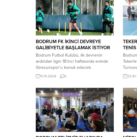
BODRUM FK İKİNCİ DEVREYE
TEKER
GALİBİYETLE BAŞLAMAK İSTİYOR
TENİS
Bodrum Futbol Kulübü, ilk devrenin
Bodrum’
ardından ligin 18’inci haftasında evinde
Tekerle
Giresunspor’u konuk edecek.
Turnuva
Karşılaşmanın hazırlıklarını sürdüren
Bodrum 
11.01.2024
0
22.10
yeşil-beyazlı ekipte, 5 oyuncunun
Federas
sakatlığı nedeniyle maçta forma
100. yı
giyemeyeceğini belirten Bodrum FK
gerçekl
Teknik Direktörü İsmet Taşdemir,
Yıl Ten
“Kampımız iyi geçti sadece sakatlarımızın
tenis k
biraz fazla olması canımızı sıktı. İkinci
Bodrum
yarıya başlarken 5 oyuncumuzdan
Belediy
yoksun başlayabiliriz. Bu...