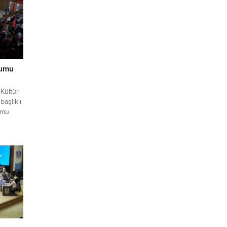
yumu
Kültür
başlıklı
umu
n
ozyum 3
m
um
la İl
prak,
anı