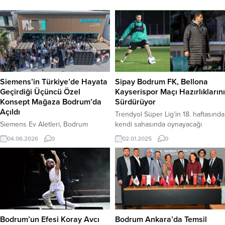
Siemens’in Türkiye’de Hayata
Sipay Bodrum FK, Bellona
Geçirdiği Üçüncü Özel
Kayserispor Maçı Hazırlıklarını
Konsept Mağaza Bodrum’da
Sürdürüyor
Açıldı
Trendyol Süper Lig’in 18. haftasında
Siemens Ev Aletleri, Bodrum
kendi sahasında oynayacağı
Konacık’taki yeni nesil konsept
Bellona Kayserispor maçı
04.06.2026
0
02.01.2025
0
mağazasını hizmete açtı. Modern
hazırlıklarını sürdüren Sipay
mimarisi, özel tasarlanan cephesi,
Bodrum Futbol Kulübü’nde hedef 3
StudioLine alanı ve kahve deneyim
puan. Lige verilen arada yoğun bir
bölümüyle dikkat çeken mağaza,
hazırlık süreci geçiren yeşil-beyazlı
markanın Türkiye’deki üçüncü özel
ekip, antrenmanlarını Yalıçiftlik
konsept mağazası olma özelliğini
İsmail Altındağ Tesisleri’nde
taşıyor. Premium kullanıcı
sürdürüyor. 5 Ocak Pazar günü
deneyimini odağına alan yeni
saat 16.00’da Grey Beton Bodrum
Bodrum’un Efesi Koray Avcı
Bodrum Ankara’da Temsil
mağaza, estetik ve teknolojiyi bir
Stadyumu’nda Bellona Kayserispor