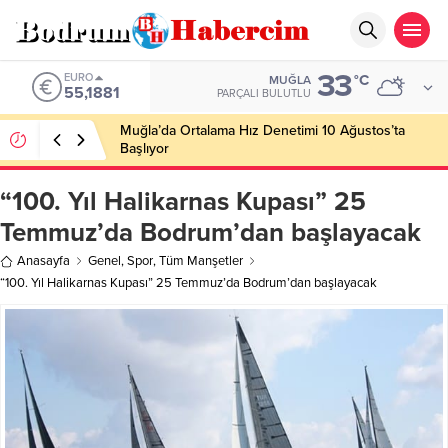
33
ALTIN
°C
MUĞLA
6.660,55
PARÇALI BULUTLU
Ankara; “Bodrum’un misyonu, mottosu, vizyonu;
genç oyuncuları parlatıp onlara kariyer
kazandırmak”
“100. Yıl Halikarnas Kupası” 25
Temmuz’da Bodrum’dan başlayacak
Anasayfa
Genel
,
Spor
,
Tüm Manşetler
“100. Yıl Halikarnas Kupası” 25 Temmuz’da Bodrum’dan başlayacak