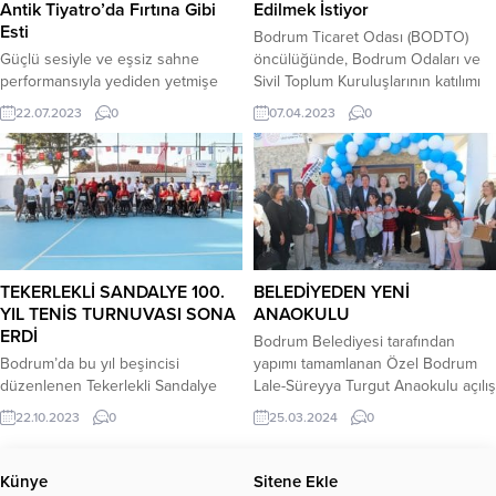
Antik Tiyatro’da Fırtına Gibi
Edilmek İstiyor
araya getirerek ziyaretçilerine ilham
ile karşılaşacak...
Esti
Bodrum Ticaret Odası (BODTO)
veren...
Güçlü sesiyle ve eşsiz sahne
öncülüğünde, Bodrum Odaları ve
performansıyla yediden yetmişe
Sivil Toplum Kuruluşlarının katılımı
herkesin gönlünde taht kuran ünlü
ile “Bodrum’dan 1. Sırada Milletvekili
22.07.2023
0
07.04.2023
0
sanatçı Koray Avcı, önceki akşam
Çıkarılması Hakkında”bir basın
KerkiSolfej Organizasyon
toplantısı düzenlendi. Oda
tarafından gerçekleştirilen BtcTurk
Başkanları ve STK temsilcileri
10. Yıl konserleri kapsamında
Muğla’nın ticari, ekonomik ve
Bodrum Antik Tiyatro
turistik kapasitesi en büyük ilçesi
sahnesindeydi. “Ege’ye Gelip
olarak Bodrum’un Ankara’da temsil
Zeybek Oynamadan Olmaz!” Sarı
edilmesini talep etti. Konuyla ilgili
Zeybek’le Ata’ya Saygı Duruşu
yazılı taleplerini de partilerin
TEKERLEKLİ SANDALYE 100.
BELEDİYEDEN YENİ
Ayakta Alkışlandı. Sahnede Adım
genel...
YIL TENİS TURNUVASI SONA
ANAOKULU
Atmadık Yer Bırakmadı. Konserine
ERDİ
Bodrum Belediyesi tarafından
hareketli...
Bodrum’da bu yıl beşincisi
yapımı tamamlanan Özel Bodrum
düzenlenen Tekerlekli Sandalye
Lale-Süreyya Turgut Anaokulu açılış
100. Yıl Tenis Turnuvası ödül töreni
töreni yapıldı Sosyal belediyecilik
22.10.2023
0
25.03.2024
0
ile son buldu Bodrum Belediyesi
anlayışıyla eğitime katkı sunmak
ve Türkiye Tenis Federasyonu iş
amacıyla Bodrum Belediyesinin
birliğinde Cumhuriyet’in 100. yılı
gerçekleştirmiş olduğu çalışmalar
Künye
Sitene Ekle