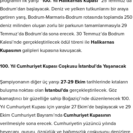
programın ilk yarışı
“100. Yıl Halikarnas Kupası”
25 Temmuz’da
Bodrum’dan başlayacak. Deniz ve yelken tutkunlarını bir araya
getiren yarış, Bodrum-Marmaris-Bodrum rotasında toplamda 250
deniz milinden oluşan zorlu bir parkurun tamamlanmasıyla 29
Temmuz’da Bodrum’da sona erecek. 30 Temmuz’da Bodrum
Kalesi’nde gerçekleştirilecek ödül töreni ile
Halikarnas
Kupasının
galipleri kupasına kavuşacak.
100. Yıl Cumhuriyet Kupası Coşkusu İstanbul’da Yaşanacak
Şampiyonanın diğer üç yarışı
27-29 Ekim
tarihlerinde kıtaların
buluşma noktası olan
İstanbul’da
gerçekleştirilecek. Göz
kamaştırıcı bir güzelliğe sahip Boğaziçi’nde düzenlenecek 100.
Yıl Cumhuriyet Kupası için yarışlar 27 Ekim’de başlayacak ve 29
Ekim Cumhuriyet Bayramı’nda
Cumhuriyet Kupasının
verilmesiyle sona erecek. Cumhuriyetin yüzüncü yılında
heyecanı, gururu, özgürlük ve bağımsızlık coşkusunu denizlere