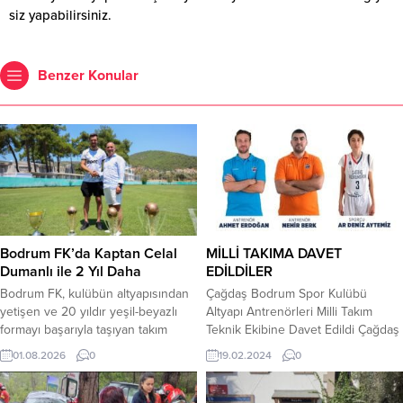
siz yapabilirsiniz.
Benzer Konular
Bodrum FK’da Kaptan Celal
MİLLİ TAKIMA DAVET
Dumanlı ile 2 Yıl Daha
EDİLDİLER
Bodrum FK, kulübün altyapısından
Çağdaş Bodrum Spor Kulübü
yetişen ve 20 yıldır yeşil-beyazlı
Altyapı Antrenörleri Milli Takım
formayı başarıyla taşıyan takım
Teknik Ekibine Davet Edildi Çağdaş
kaptanı Celal Dumanlı ile 2 yıllık
Bodrum Spor Kulübü’nün başarılı
01.08.2026
0
19.02.2024
0
yeni sözleşme imzaladı. Kulüpten
altyapı antrenörleri Ahmet Ali
yapılan açıklamada, Bodrum FK’nın
Erdoğan ve Nehir Berk, FIBA
simge isimlerinden biri olan Celal
altyapı gelişim projesi kapsamındaki