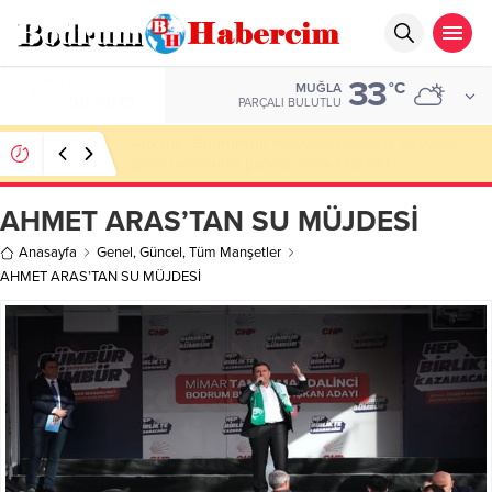
33
ALTIN
°C
MUĞLA
6.525,81
PARÇALI BULUTLU
Bodrum’da Drone Destekli Uyuşturucu
Operasyonu: 2 Tutuklama
AHMET ARAS’TAN SU MÜJDESİ
Anasayfa
Genel
,
Güncel
,
Tüm Manşetler
AHMET ARAS’TAN SU MÜJDESİ