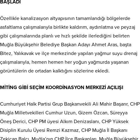
BAŞLADI
Özellikle kanalizasyon altyapısının tamamlandığı bölgelerde
asfaltlama çalışmalarıyla birlikte kaldırım, aydınlatma ve peyzaj
gibi çalışmalarında planlı ve hızlı şekilde ilerlediğini belirten
Muğla Büyükşehir Belediye Başkan Adayı Ahmet Aras, başta
Bitez, Yalıkavak ve ilçe merkezinde yapılan yağmur suyu drenaj
çalışmalarıyla, hemen hemen her yoğun yağmurda yaşanan
görüntülerin de ortadan kalktığını sözlerine ekledi.
MİTİNG GİBİ SEÇİM KOORDİNASYON MERKEZİ AÇILIŞI
Cumhuriyet Halk Partisi Grup Başkanvekili Ali Mahir Başarır, CHP
Muğla Milletvekilleri Cumhur Uzun, Gizem Özcan, Süreyya
Öneş Derici, CHP PM üyesi Alkım Denizaslanı, CHP Yüksek
Disiplin Kurulu Üyesi Remzi Kazmaz, CHP Muğla İl Başkanı
Zekican Balcı, Muğla’nın CHP İlçe Başkanları, Muğla Büyükşehir