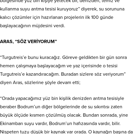
bölgesinde yüz bin kişiye yetecek bir, denizden, temiz ve
kullanma suyu arıtma tesisi kuruyoruz” diyerek, su sorununa
kalıcı çözümler için hazırlanan projelerin ilk 100 günde
başlayacağının müjdesini verdi.
ARAS, “SÖZ VERİYORUM”
“Turgutreis’e bunu kuracağız. Göreve geldikten bir gün sonra
hemen çalışmaya başlayacağım ve yaz içerisinde o tesisi
Turgutreis’e kazandıracağım. Buradan sizlere söz veriyorum”
diyen Aras, sözlerine şöyle devam etti;
“Orada yapacağımız yüz bin kişilik denizden arıtma tesisiyle
beraber Bodrum’un diğer bölgelerinde de su sıkıntısı zaten
büyük ölçüde kısmen çözülmüş olacak. Bundan sonrada, yine
Ekinambarı suyu vardır, Bodrum’un hafızasında vardır, bilir.
Nispeten tuzu düşük bir kaynak var orada. O kaynağın başına da