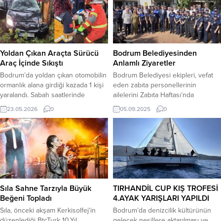
Dumanlı’nın kulübün gelişim
U-14 Yıldız Erkek Milli Takımı teknik
yolculuğunun her aşamasına
ekibine davet edildi. Ahmet Ali
tanıklık ettiği vurgulandı. Deneyimli
Erdoğan, konuyla ilgili yaptığı
futbolcunun sahadaki liderliği,
açıklamada, “Çağdaş Bodrum Spor
karakteri ve örnek kişiliğiyle
ailesi...
Yoldan Çıkan Araçta Sürücü
Bodrum Belediyesinden
camianın...
Araç İçinde Sıkıştı
Anlamlı Ziyaretler
Bodrum’da yoldan çıkan otomobilin
Bodrum Belediyesi ekipleri, vefat
ormanlık alana girdiği kazada 1 kişi
eden zabıta personellerinin
yaralandı. Sabah saatlerinde
ailelerini Zabıta Haftası’nda
Mazıköy– Çocuk Mezarlığı yolunda
unutmadı. Bodrum Belediyesi Basın
23.05.2026
0
05.09.2025
0
seyreden S.K. idaresindeki
Yayın ve Halkla İlişkiler
otomobil, yağışla kayganlaşan yolda
Müdürlüğüne bağlı Saha Çözüm
sürücünün kontrolünden çıktı.
ekipleri, Bodrum’da uzun yıllar
Ormanlık alana giren otomobil, çam
büyük bir özveriyle görev yapan ve
ağacına çarparak durabildi. Kazada
ebediyete intikal eden zabıta
sürücü S.K. araçta sıkıştı. İhbarın
personellerinin ailelerini 1-7 Eylül
ardından 112 Acil Sağlık ile Bodrum
Zabıta Haftası’nda evlerinde ziyaret
İtfaiye Grup Amirliği...
etti. Başkan Mandalinci’den Zabıta
Sıla Sahne Tarzıyla Büyük
TIRHANDİL CUP KIŞ TROFESİ
Haftası Kapsamında...
Beğeni Topladı
4.AYAK YARIŞLARI YAPILDI
Sıla, önceki akşam Kerkisolfej’in
Bodrum’da denizcilik kültürünün
düzenlediği BtcTurk 10.Yıl
gelecek nesillere aktarılması ve