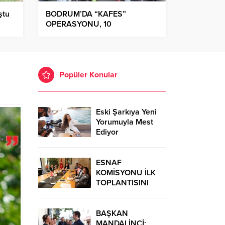
ştu
BODRUM’DA “KAFES”
OPERASYONU, 10
TUTUKLAMA
Popüler Konular
Eski Şarkıya Yeni
Yorumuyla Mest
Ediyor
ESNAF
KOMİSYONU İLK
TOPLANTISINI
GERÇEKLEŞTİRDİ
BAŞKAN
MANDALİNCİ: