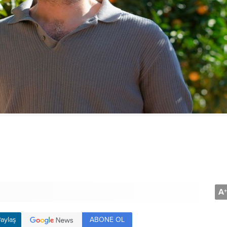
A
+
ABONE OL
aylaş