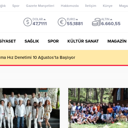
ğlık
Spor
Gazete Manşetleri
Hakkımızda
İletişim
Künye
Maga
DOLAR
EURO
ALTIN
47,7111
55,1881
6.660,55
SİYASET
SAĞLIK
SPOR
KÜLTÜR SANAT
MAGAZİN
’un misyonu, mottosu, vizyonu; genç oyuncuları parlatıp onlara ka