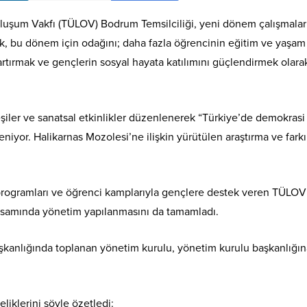
Oluşum Vakfı (TÜLOV) Bodrum Temsilciliği, yeni dönem çalışmalar
ik, bu dönem için odağını; daha fazla öğrencinin eğitim ve yaşam
 artırmak ve gençlerin sosyal hayata katılımını güçlendirmek olara
şiler ve sanatsal etkinlikler düzenlenerek “Türkiye’de demokrasi
eniyor. Halikarnas Mozolesi’ne ilişkin yürütülen araştırma ve fark
s programları ve öğrenci kamplarıyla gençlere destek veren TÜLOV
apsamında yönetim yapılanmasını da tamamladı.
anlığında toplanan yönetim kurulu, yönetim kurulu başkanlığın
klerini şöyle özetledi: