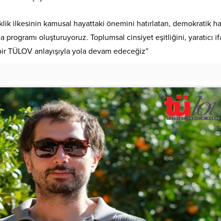
iklik ilkesinin kamusal hayattaki önemini hatırlatan, demokratik ha
ma programı oluşturuyoruz. Toplumsal cinsiyet eşitliğini, yaratıcı i
bir TÜLOV anlayışıyla yola devam edeceğiz”