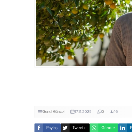
Genel
Güncel
17.11.2025
0
16
Paylaş
Tweetle
Gönder
P