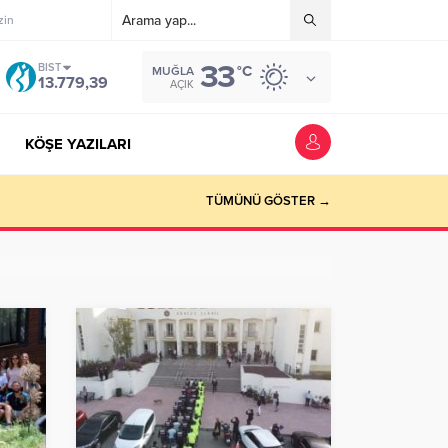
zin
33
BIST
°C
MUĞLA
13.779,39
AÇIK
KÖŞE YAZILARI
riyer kazandırmak”
TÜMÜNÜ GÖSTER →