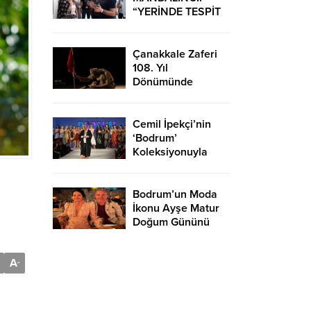
“YERİNDE TESPİT
EDİP HIZLI
ÇÖZÜMLER
ÜRETİYORUZ”
Çanakkale Zaferi
108. Yıl
Dönümünde
Bodrum’da Çeşitli
Etkinliklerle
Kutlandı
Cemil İpekçi’nin
‘Bodrum’
Koleksiyonuyla
Podyuma Yaz Geldi
Bodrum’un Moda
İkonu Ayşe Matur
Doğum Gününü
Kutladı
A
-