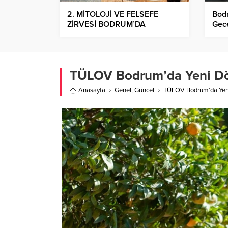
2. MİTOLOJİ VE FELSEFE
Bodr
ZİRVESİ BODRUM’DA
Gece
TÜLOV Bodrum’da Yeni D
Anasayfa
Genel
,
Güncel
TÜLOV Bodrum’da Yen