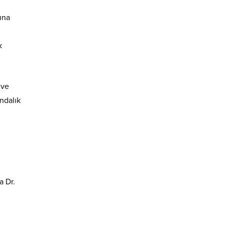
ına
k
 ve
ındalık
a Dr.