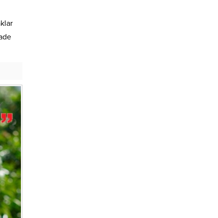
klar
fade