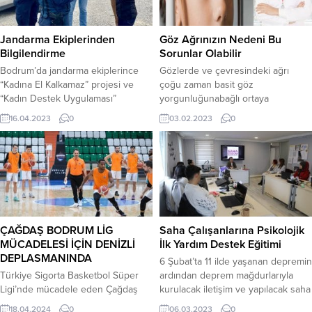
Jandarma Ekiplerinden
Göz Ağrınızın Nedeni Bu
Bilgilendirme
Sorunlar Olabilir
Bodrum’da jandarma ekiplerince
Gözlerde ve çevresindeki ağrı
“Kadına El Kalkamaz” projesi ve
çoğu zaman basit göz
“Kadın Destek Uygulaması”
yorgunluğunabağlı ortaya
hakkında bilgilendirmede
çıkabilirken, bazen de ciddi
16.04.2023
0
03.02.2023
0
bulunuldu. Bodrum İlçe Jandarma
sorunların belirtisi olabiliyor. Göz
Komutanlığı Aile İçi Şiddetle
ağrısına; kızarıklık, kanlanma,
Mücadele ve Çocuk Kısım Amirliği
kaşıntı, yanma, batma ve şişlik eşlik
ekiplerince, ilçede düzenlenen
ediyorsa mutlaka bir göz doktoruna
Türkiye Ralli Şampiyonası’ndaki
başvurmak gerekiyor.Uzman
kadın yarışmacı ve katılımcılara
hekimler tarafından yapılan detaylı
Kadın Destek Uygulaması (KADES)
bir göz ve görme muayenesiyle
hakkında bilgiler verilip broşürler
sorunun belirlenmesi,olası kalıcı
ÇAĞDAŞ BODRUM LİG
Saha Çalışanlarına Psikolojik
dağıtıldı. Erkek yarışmacı ve
hasarları önlemek adınaoldukça
MÜCADELESİ İÇİN DENİZLİ
İlk Yardım Destek Eğitimi
katılımcılara da...
önem...
DEPLASMANINDA
6 Şubat’ta 11 ilde yaşanan depremin
Türkiye Sigorta Basketbol Süper
ardından deprem mağdurlarıyla
Ligi’nde mücadele eden Çağdaş
kurulacak iletişim ve yapılacak saha
Bodrum Türkiye Sigorta Basketbol
çalışmalarında, Bodrum Belediye
18.04.2024
0
06.03.2023
0