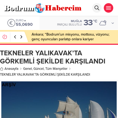
33
EURO
°C
MUĞLA
55,0690
PARÇALI BULUTLU
Ankara; “Bodrum’un misyonu, mottosu, vizyonu;
genç oyuncuları parlatıp onlara kariyer
kazandırmak”
TEKNELER YALIKAVAK’TA
GÖRKEMLİ ŞEKİLDE KARŞILANDI
Anasayfa
Genel
,
Güncel
,
Tüm Manşetler
TEKNELER YALIKAVAK’TA GÖRKEMLİ ŞEKİLDE KARŞILANDI