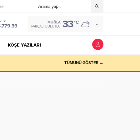
zin
33
ST
°C
MUĞLA
3.779,39
PARÇALI BULUTLU
KÖŞE YAZILARI
riyer kazandırmak”
TÜMÜNÜ GÖSTER →