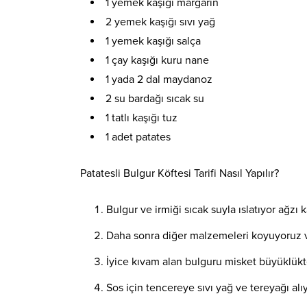
1 yemek kaşığı margarin
2 yemek kaşığı sıvı yağ
1 yemek kaşığı salça
1 çay kaşığı kuru nane
1 yada 2 dal maydanoz
2 su bardağı sıcak su
1 tatlı kaşığı tuz
1 adet patates
Patatesli Bulgur Köftesi Tarifi Nasıl Yapılır?
Bulgur ve irmiği sıcak suyla ıslatıyor ağzı 
Daha sonra diğer malzemeleri koyuyoruz v
İyice kıvam alan bulguru misket büyüklükte
Sos için tencereye sıvı yağ ve tereyağı alı