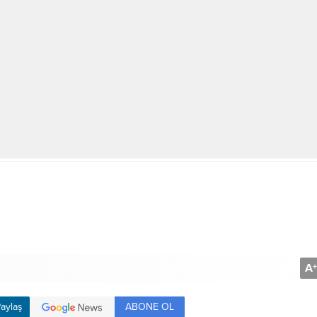
A
+
ABONE OL
aylaş