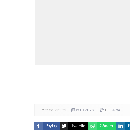
Yemek Tarifleri
15.01.2023
0
84
Paylaş
Tweetle
Gönder
P