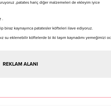
ruyoruz ,patates hariç diğer malzemeleri de ekleyim iyice
 .
p biraz kaynayınca patatesler köfteleri ilave ediyoruz.
ız su eklenebilir köftelerde bi iki taşım kaynadımı yemeğimizi o
REKLAM ALANI