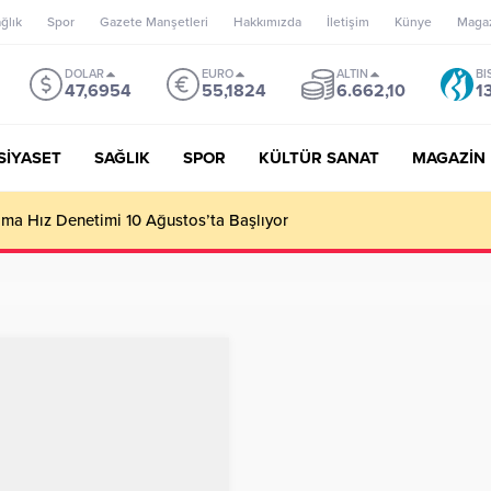
ğlık
Spor
Gazete Manşetleri
Hakkımızda
İletişim
Künye
Maga
DOLAR
EURO
ALTIN
BI
47,6954
55,1824
6.662,10
1
SİYASET
SAĞLIK
SPOR
KÜLTÜR SANAT
MAGAZİN
’un misyonu, mottosu, vizyonu; genç oyuncuları parlatıp onlara ka