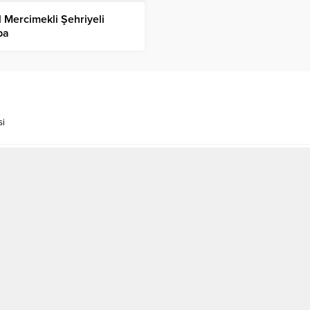
l Mercimekli Şehriyeli
ba
si