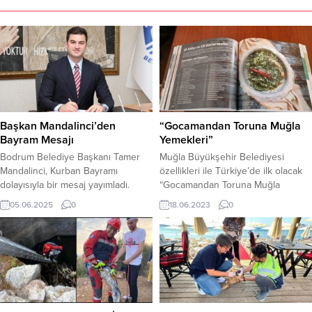
Başkan Mandalinci’den
“Gocamandan Toruna Muğla
Bayram Mesajı
Yemekleri”
Bodrum Belediye Başkanı Tamer
Muğla Büyükşehir Belediyesi
Mandalinci, Kurban Bayramı
özellikleri ile Türkiye’de ilk olacak
dolayısıyla bir mesaj yayımladı.
“Gocamandan Toruna Muğla
Mesajında birlik ve beraberlik
Yemekleri” kitabının tanıtımını
05.06.2025
0
18.06.2023
0
vurgusu yapan Başkan Mandalinci,
yapacak. Kitap, Muğla’nın tüm
şu ifadeleri kullandı: “Birlikte
köyleri tek tek ziyaret edilerek
yaşamanın, bir sofraya oturmanın,
toplanan Muğla’ya özgü tatlar ve
bir yarayı sarmanın ne kadar
her sayfada yer alan barkodla
kıymetli olduğunu bize yeniden
videolu tariflerin yer aldığı önemli
hatırlatan bu bayram; paylaşmanın,
bir eser olarak vatandaşlara
hatırlamanın ve hâl hatır sormanın
sunulacak. Çalışmalarına 2009
ne denli önemli olduğunu
yılında başlanan, Muğla’nın 13