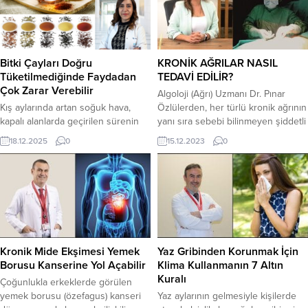
Bitki Çayları Doğru
KRONİK AĞRILAR NASIL
Tüketilmediğinde Faydadan
TEDAVİ EDİLİR?
Çok Zarar Verebilir
Algoloji (Ağrı) Uzmanı Dr. Pınar
Kış aylarında artan soğuk hava,
Özlülerden, her türlü kronik ağrının
kapalı alanlarda geçirilen sürenin
yanı sıra sebebi bilinmeyen şiddetli
uzaması ve enfeksiyonların daha
ağrıların tanı ve tedavisinin de
18.12.2025
0
15.12.2023
0
hızlı yayılması vücudu desteğe
algoloji yöntemleri ile mümkün
ihtiyaç duyan bir kış bahçesine
olduğunu söyledi. Uzm. Dr.
dönüştürüyor. Bu dönemde bitki
Özlülerden kronik ağrılar ve ağrı
çaylarının hem iç ısıtan hem de
tedavileri ile ilgili önemli bilgiler
destekleyici bir seçenek olarak
verdi. Ağrı insan hayatını olumsuz
daha sık tercih edildiğini belirten
etkileyen ve yaşam kalitesini
Anadolu Sağlık Merkezi
düşüren önemli bir...
Hastanesi’nden Beslenme ve Diyet
Kronik Mide Ekşimesi Yemek
Yaz Gribinden Korunmak İçin
Uzmanı Derya...
Borusu Kanserine Yol Açabilir
Klima Kullanmanın 7 Altın
Kuralı
Çoğunlukla erkeklerde görülen
yemek borusu (özefagus) kanseri
Yaz aylarının gelmesiyle kişilerde