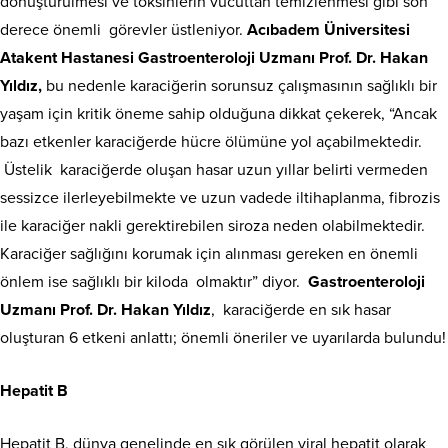
dönüştürülmesi ve toksinlerin vücuttan temizlenmesi gibi son
derece önemli görevler üstleniyor.
Acıbadem Üniversitesi
Atakent Hastanesi Gastroenteroloji Uzmanı Prof. Dr. Hakan
Yıldız,
bu nedenle karaciğerin sorunsuz çalışmasının sağlıklı bir
yaşam için kritik öneme sahip olduğuna dikkat çekerek, “Ancak
bazı etkenler karaciğerde hücre ölümüne yol açabilmektedir.
Üstelik karaciğerde oluşan hasar uzun yıllar belirti vermeden
sessizce ilerleyebilmekte ve uzun vadede iltihaplanma, fibrozis
ile karaciğer nakli gerektirebilen siroza neden olabilmektedir.
Karaciğer sağlığını korumak için alınması gereken en önemli
önlem ise sağlıklı bir kiloda olmaktır” diyor.
Gastroenteroloji
Uzmanı
Prof. Dr. Hakan Yıldız
, karaciğerde en sık hasar
oluşturan 6 etkeni anlattı; önemli öneriler ve uyarılarda bulundu!
Hepatit B
Hepatit B, dünya genelinde en sık görülen viral hepatit olarak