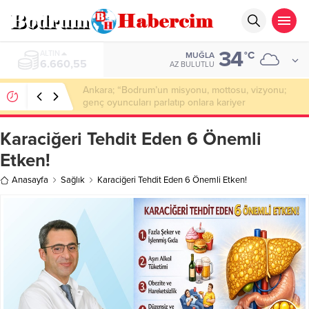
34
ALTIN
°C
MUĞLA
6.660,55
AZ BULUTLU
Ankara; “Bodrum’un misyonu, mottosu, vizyonu;
genç oyuncuları parlatıp onlara kariyer
kazandırmak”
Karaciğeri Tehdit Eden 6 Önemli
Etken!
Anasayfa
Sağlık
Karaciğeri Tehdit Eden 6 Önemli Etken!