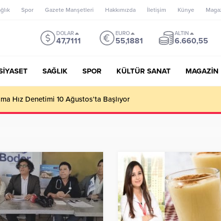
ğlık
Spor
Gazete Manşetleri
Hakkımızda
İletişim
Künye
Maga
DOLAR
EURO
ALTIN
47,7111
55,1881
6.660,55
SİYASET
SAĞLIK
SPOR
KÜLTÜR SANAT
MAGAZİN
’un misyonu, mottosu, vizyonu; genç oyuncuları parlatıp onlara ka