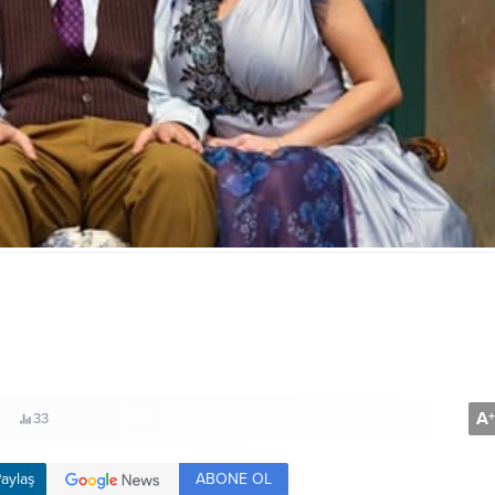
A
+
33
ABONE OL
aylaş