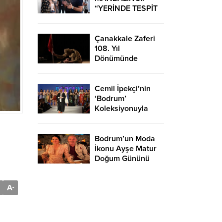
“YERİNDE TESPİT
EDİP HIZLI
ÇÖZÜMLER
ÜRETİYORUZ”
Çanakkale Zaferi
108. Yıl
Dönümünde
Bodrum’da Çeşitli
Etkinliklerle
Kutlandı
Cemil İpekçi’nin
‘Bodrum’
Koleksiyonuyla
Podyuma Yaz Geldi
Bodrum’un Moda
İkonu Ayşe Matur
Doğum Gününü
Kutladı
A
-