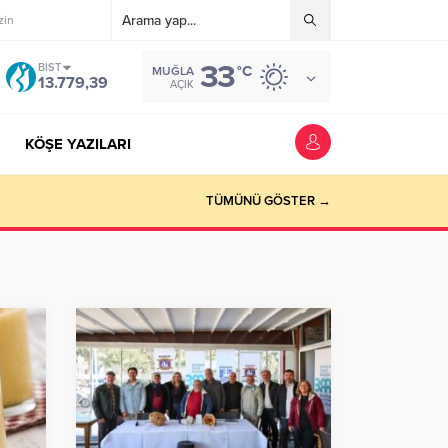
zin
33
BIST
°C
MUĞLA
13.779,39
AÇIK
KÖŞE YAZILARI
riyer kazandırmak”
TÜMÜNÜ GÖSTER →