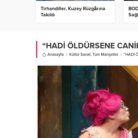
Tirhandiller, Kuzey Rüzgârına
BODE
Takıldı
Sağl
“HADİ ÖLDÜRSENE CANİ
Anasayfa
Kültür Sanat
,
Tüm Manşetler
“HADİ 