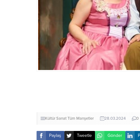
Kültür Sanat
Tüm Manşetler
28.03.2024
0
Paylaş
Tweetle
Gönder
P