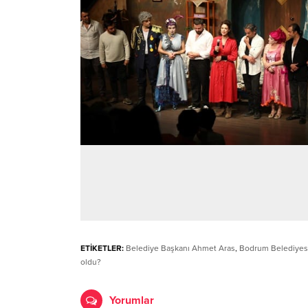
ETİKETLER:
Belediye Başkanı Ahmet Aras
,
Bodrum Belediyes
oldu?
Yorumlar