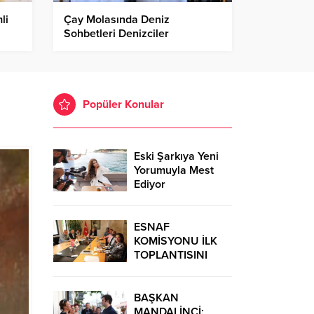
li
Çay Molasında Deniz
Sohbetleri Denizciler
Derneği’nde Başladı
Popüler Konular
Eski Şarkıya Yeni
Yorumuyla Mest
Ediyor
ESNAF
KOMİSYONU İLK
TOPLANTISINI
GERÇEKLEŞTİRDİ
BAŞKAN
MANDALİNCİ: