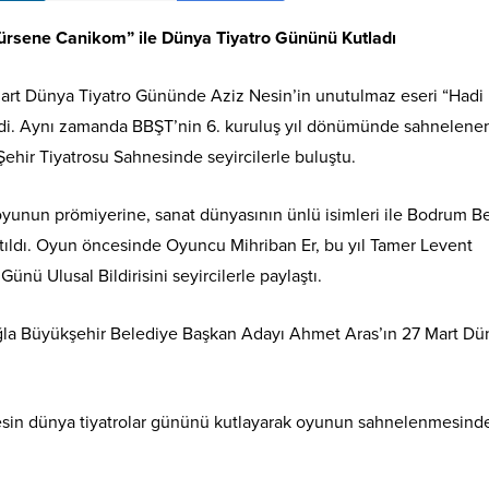
dürsene Canikom” ile Dünya Tiyatro Gününü Kutladı
Mart Dünya Tiyatro Gününde Aziz Nesin’in unutulmaz eseri “Hadi
di. Aynı zamanda BBŞT’nin 6. kuruluş yıl dönümünde sahnelene
ehir Tiyatrosu Sahnesinde seyircilerle buluştu.
yunun prömiyerine, sanat dünyasının ünlü isimleri ile Bodrum B
tıldı. Oyun öncesinde Oyuncu Mihriban Er, bu yıl Tamer Levent
nü Ulusal Bildirisini seyircilerle paylaştı.
la Büyükşehir Belediye Başkan Adayı Ahmet Aras’ın 27 Mart Dü
esin dünya tiyatrolar gününü kutlayarak oyunun sahnelenmesind