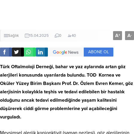
A
A
+
-
Sağlık
15.04.2025
0
40
ABONE OL
Türk Oftalmoloji Derneği, bahar ve yaz aylarında artan göz
alerjileri konusunda uyarılarda bulundu. TOD Kornea ve
Oküler Yüzey Birim Başkanı Prof. Dr. Özlem Evren Kemer, göz
alerjisinin kolaylıkla teşhis ve tedavi edilebilen bir hastalık
olduğunu ancak tedavi edilmediğinde yaşam kalitesini
düşürerek ciddi görme problemlerine yol açabileceğini
vurguladı.
Mevsimsel alerjik konjonktivit (saman nezlesi), göz alerjilerinin