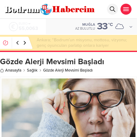
33
ALTIN
°C
MUĞLA
6.543,59
AZ BULUTLU
Bodrum’da Drone Destekli Uyuşturucu
Operasyonu: 2 Tutuklama
Gözde Alerji Mevsimi Başladı
Anasayfa
Sağlık
Gözde Alerji Mevsimi Başladı