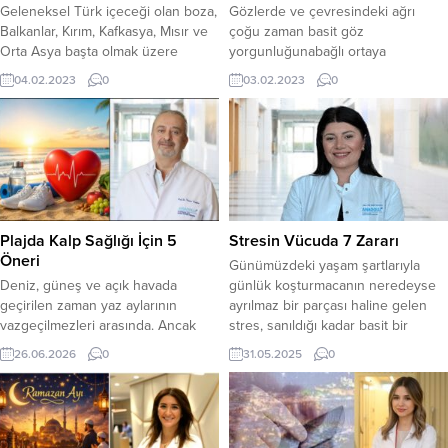
Geleneksel Türk içeceği olan boza,
Gözlerde ve çevresindeki ağrı
Balkanlar, Kırım, Kafkasya, Mısır ve
çoğu zaman basit göz
Orta Asya başta olmak üzere
yorgunluğunabağlı ortaya
dünyanın birçok bölgesinde sıkça
çıkabilirken, bazen de ciddi
04.02.2023
0
03.02.2023
0
tüketiliyor. Özellikle soğuk kış
sorunların belirtisi olabiliyor. Göz
günlerinde tercih edilen ve fosfor,
ağrısına; kızarıklık, kanlanma,
sodyum mineralleri ileçeşitli
kaşıntı, yanma, batma ve şişlik eşlik
vitaminleri içeren bozanın bir
ediyorsa mutlaka bir göz doktoruna
bardağı vücuda çok önemli faydalar
başvurmak gerekiyor.Uzman
sağlıyor. Memorial Ataşehir
hekimler tarafından yapılan detaylı
Hastanesi Beslenme ve Diyet
bir göz ve görme muayenesiyle
Bölümü’nden Uz. Dyt....
sorunun belirlenmesi,olası kalıcı
Plajda Kalp Sağlığı İçin 5
Stresin Vücuda 7 Zararı
hasarları önlemek adınaoldukça
Öneri
Günümüzdeki yaşam şartlarıyla
önem...
Deniz, güneş ve açık havada
günlük koşturmacanın neredeyse
geçirilen zaman yaz aylarının
ayrılmaz bir parçası haline gelen
vazgeçilmezleri arasında. Ancak
stres, sanıldığı kadar basit bir
sıcaklıkların yükselmesiyle birlikte
psikolojik tepki değil. Stresin ruh
26.06.2026
0
31.05.2025
0
kalp-damar sisteminin de daha
sağlığı kadar aynı zamanda beden
yoğun çalışmak zorunda
sağlığını da tehdit ettiğini
kaldığından bahseden Anadolu
vurgulayan Anadolu Sağlık Merkezi
Sağlık Ataşehir Tıp Merkezi’nden
Hastanesi’nden Uzman Psikolog
Kardiyoloji ve İç Hastalıkları Uzmanı
Jülide Unutmaz, “Stres uzun süre