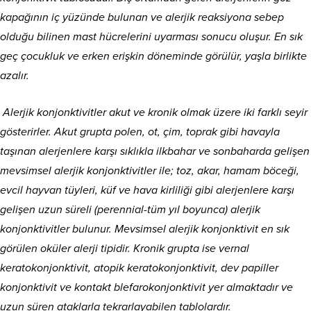
kapağının iç yüzünde bulunan ve alerjik reaksiyona sebep
olduğu bilinen mast hücrelerini uyarması sonucu oluşur. En sık
geç çocukluk ve erken erişkin döneminde görülür, yaşla birlikte
azalır.
Alerjik konjonktivitler akut ve kronik olmak üzere iki farklı seyir
gösterirler. Akut grupta polen, ot, çim, toprak gibi havayla
taşınan alerjenlere karşı sıklıkla ilkbahar ve sonbaharda gelişen
mevsimsel alerjik konjonktivitler ile; toz, akar, hamam böceği,
evcil hayvan tüyleri, küf ve hava kirliliği gibi alerjenlere karşı
gelişen uzun süreli (perennial-tüm yıl boyunca) alerjik
konjonktivitler bulunur. Mevsimsel alerjik konjonktivit en sık
görülen oküler alerji tipidir. Kronik grupta ise vernal
keratokonjonktivit, atopik keratokonjonktivit, dev papil
l
er
konjonktivit ve kontakt blefarokonjonktivit yer almaktadır ve
uzun süren ataklarla tekrarlayabilen tablolardır.