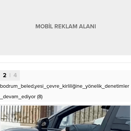
MOBİL REKLAM ALANI
2
| 4
bodrum_beled,yesi_çevre_kirliliğine_yönelik_denetimler
_devam_ediyor (8)