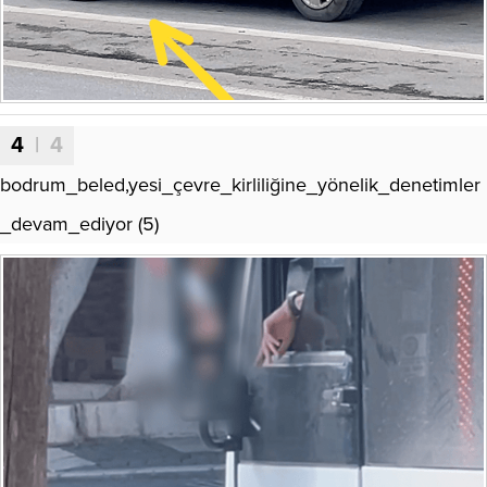
4
| 4
bodrum_beled,yesi_çevre_kirliliğine_yönelik_denetimler
_devam_ediyor (5)