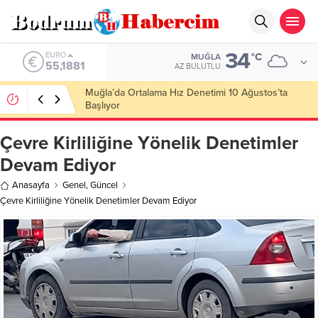
34
ALTIN
°C
MUĞLA
6.660,55
AZ BULUTLU
Ankara; “Bodrum’un misyonu, mottosu, vizyonu;
genç oyuncuları parlatıp onlara kariyer
kazandırmak”
Çevre Kirliliğine Yönelik Denetimler
Devam Ediyor
Anasayfa
Genel
,
Güncel
Çevre Kirliliğine Yönelik Denetimler Devam Ediyor