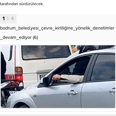
tarafından sürdürülecek.
1
| 4
bodrum_beled,yesi_çevre_kirliliğine_yönelik_denetimler
_devam_ediyor (6)