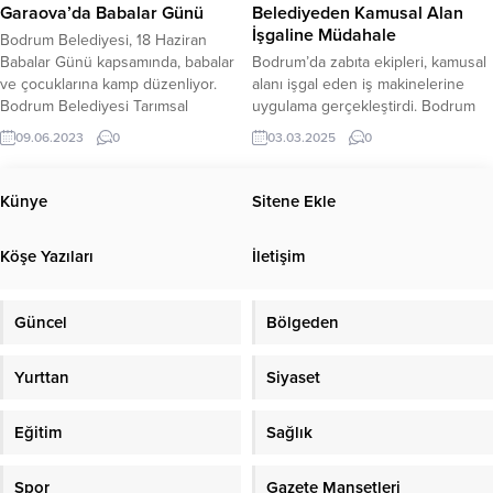
dönüştürelim” sloganıyla Başkan
Belediyesi ekipleri,...
Garaova’da Babalar Günü
Belediyeden Kamusal Alan
Adayı olduğunu açıklayan Dr. Murat
İşgaline Müdahale
Bodrum Belediyesi, 18 Haziran
Özyaba,...
Babalar Günü kapsamında, babalar
Bodrum’da zabıta ekipleri, kamusal
ve çocuklarına kamp düzenliyor.
alanı işgal eden iş makinelerine
Bodrum Belediyesi Tarımsal
uygulama gerçekleştirdi. Bodrum
Hizmetler Müdürlüğü tarafından
Belediyesi Zabıta Müdürlüğü Trafik
09.06.2023
0
03.03.2025
0
çocuklarıyla birlikte kamp
Zabıta Amirliği ekipleri, ilçe
etkinliklerine katılmak isteyen
genelinde kamusal alanları işgal
vatandaşlar için
eden iş makinelerine uygulama
Künye
Sitene Ekle
Pınarlıbelen Mahallesi Etrim
yaparken araç sahiplerine ulaşarak
Mevkii’nde bulunan Garaova Tarım
uyarılarda bulundu. İş makinelerinin
Köşe Yazıları
İletişim
Park’ta 17 Haziran gecesi
kaldırılması sağlanırken sahiplerine
başlayacak ve 18 Haziran’da gün
ulaşılamayan araçlara Zabıta
boyu sürecek kamp düzenlenecek.
Uygulama Yönetmeliğinin 10.
Güncel
Bölgeden
Babalar gününde çocuğuyla birlikte
Maddesi 1. ve 7. Fıkrasından...
Karaova’nın doğal zenginlikleriyle...
Yurttan
Siyaset
Eğitim
Sağlık
Spor
Gazete Manşetleri