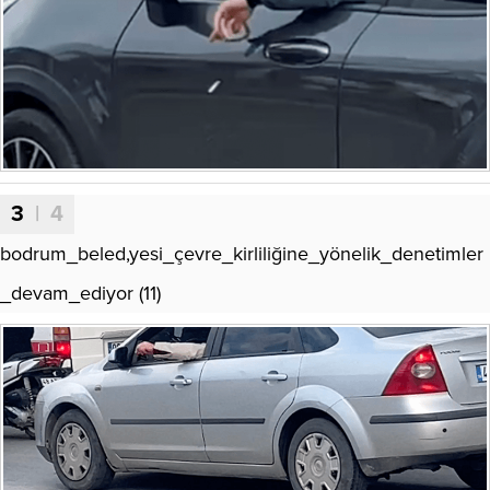
3
| 4
bodrum_beled,yesi_çevre_kirliliğine_yönelik_denetimler
_devam_ediyor (11)