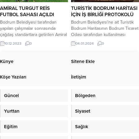
temizlikler devam etti. AKUT,
Kilogram...
AMİRAL TURGUT REİS
TURİSTİK BODRUM HARİTASI
LİONS, Mis Gibi 1 Bodrum...
FUTBOL SAHASI AÇILDI
İÇİN İŞ BİRLİĞİ PROTOKOLÜ
Bodrum Belediyesi tarafından
Bodrum Belediyesi’ne ait Turistik
yapılan çalışmalar sonrasında
Bodrum Haritasının Bodrum Ticaret
çağdaş standartlara getirilen Amiral
Odası tarafından kullanılması
Turgut Reis Futbol Sahası’nın açılışı
amacıyla iş birliği protokolü
10.12.2023
0
04.01.2024
0
düzenlenen törenle gerçekleşti.
imzaladı. Bodrum Belediyesi İmar
Bodrum Belediye Başkanı Ahmet
ve Şehircilik Müdürlüğü’nde
Aras’ın ev sahipliğinde düzenlenen
gerçekleşen protokol törenine
Künye
Sitene Ekle
programa CHP PM Üyesi Alkım
Belediye Başkanı Ahmet Aras,
Denizaslanı, Türkiye Amatör Spor
Bodrum Ticaret Odası Yönetim
Köşe Yazıları
İletişim
Kulüpleri Konfederasyonu Genel
Kurulu Başkanı Mahmut Serdar
Başkan Yardımcısı ve Muğla İl
Kocadon, Yönetim Kurulu Üyesi
Başkanı Mehmet TOP, Bodrumspor
Gürkan Topan ve basın mensupları
Güncel
Bölgeden
A.Ş. Yönetim Kurulu...
katıldı. Protokol kapsamında,
Bodrum...
Yurttan
Siyaset
Eğitim
Sağlık