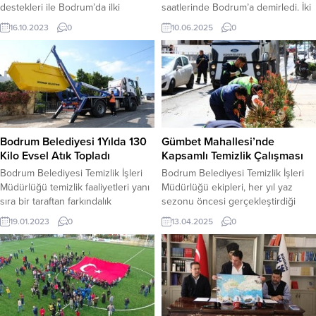
destekleri ile Bodrum’da ilki
saatlerinde Bodrum’a demirledi. İki
gerçekleşen Bodrum Pet Festivali,
gemiyle ilçeye toplam 2 bin 935
16.10.2023
0
10.06.2025
0
20-22 Ekim 2023 tarihleri arasında
turist geldi. Bahamalar bayraklı 294
gerçekleşiyor. Bodrum Pet Fest,
metre boyundaki Brilliance of the
pet sektörüne yön veren butik ve
Seas, sabah saatlerinde Rodos
üretici markaları Bodrum’da
Limanı’ndan Bodrum’a geldi.
yaşayan ziyaretçileri ile
Gemide ağırlıklı olarak Amerikalı
buluşturuyor. Evcil ve sokak
yolcular olmak üzere 2 bin 374
hayvanları için gerçekleşecek
yolcu, 862...
festivalde pet dostları için birçok
Bodrum Belediyesi 1Yılda 130
Gümbet Mahallesi’nde
tasarımcının özel...
Kilo Evsel Atık Topladı
Kapsamlı Temizlik Çalışması
Bodrum Belediyesi Temizlik İşleri
Bodrum Belediyesi Temizlik İşleri
Müdürlüğü temizlik faaliyetleri yanı
Müdürlüğü ekipleri, her yıl yaz
sıra bir taraftan farkındalık
sezonu öncesi gerçekleştirdiği
kazandırma çalışmaları
kapsamlı temizlik çalışmalarına bu
19.01.2023
0
13.04.2025
0
gerçekleştirirken bir taraftan da
yıl Gümbet Mahallesi ile devam etti.
doğayı kirletenlere karşı
Temizlik İşleri Müdürlüğü ve Zabıta
mücadelesini sürdürüyor. Temizlik
Müdürlüğü ekiplerinin iş birliğinde
İşleri Müdürlüğü tarafından diğer
yürütülen çalışmalar kapsamında; ot
müdürlüklerle ve STK’larla iş
temizliği, cadde ve sokak süpürme
birliğinde birçok proje hayata
ile yol yıkama işlemleri titizlikle
geçirilirken koy ve plajlarda yapılan
gerçekleştirildi. 2 bin 250