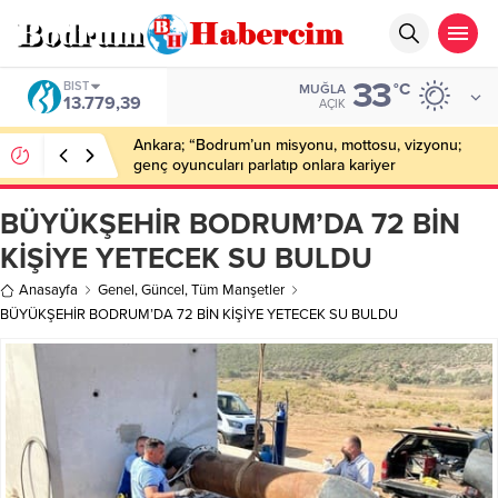
33
BIST
°C
MUĞLA
13.779,39
AÇIK
Ankara; “Bodrum’un misyonu, mottosu, vizyonu;
genç oyuncuları parlatıp onlara kariyer
kazandırmak”
BÜYÜKŞEHİR BODRUM’DA 72 BİN
KİŞİYE YETECEK SU BULDU
Anasayfa
Genel
,
Güncel
,
Tüm Manşetler
BÜYÜKŞEHİR BODRUM’DA 72 BİN KİŞİYE YETECEK SU BULDU